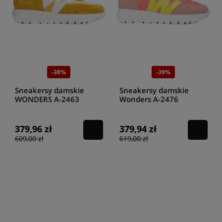
-38%
-39%
Sneakersy damskie
Sneakersy damskie
WONDERS A-2463
Wonders A-2476
TREND V MAIZ NYLON
combination coral/cyber
RIPSTOP MAIZ/DEGRADE
379,96 zł
379,94 zł
609,00 zł
619,00 zł