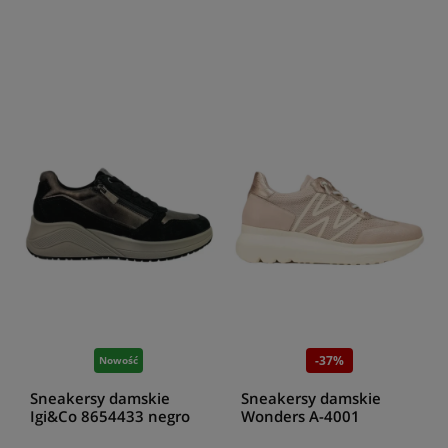
-37%
Nowość
Sneakersy damskie
Sneakersy damskie
Igi&Co 8654433 negro
Wonders A-4001
combination palo/rame