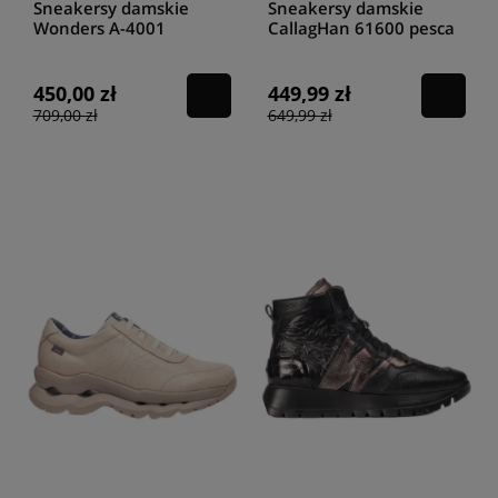
Sneakersy damskie
Sneakersy damskie
Wonders A-4001
CallagHan 61600 pesca
combination off/plata
menta grace
450,00 zł
449,99 zł
709,00 zł
649,99 zł