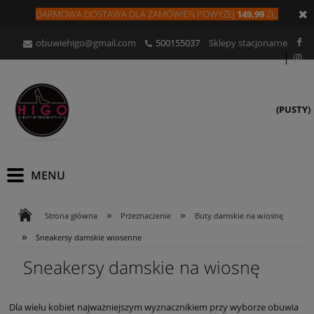
DARMOWA DOSTAWA DLA
ZAMÓW
IEŃ
POWYŻEJ
149,99
ZŁ.
obuwiehigo@gmail.com
500155037
Sklepy stacjonarne
(PUSTY)
»
»
Strona główna
Przeznaczenie
Buty damskie na wiosnę
»
Sneakersy damskie wiosenne
Sneakersy damskie na wiosnę
Dla wielu kobiet najważniejszym wyznacznikiem przy wyborze obuwia