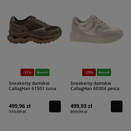
-31%
-29%
Nowość
Nowość
Sneakersy damskie
Sneakersy damskie
CallagHan 61501 tuna
CallagHan 60304 pesca
frufa athletic sra
marfil sand babylon
499,96 zł
499,93 zł
719,99 zł
699,99 zł