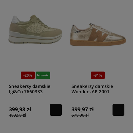
-20%
-31%
Nowość
Sneakersy damskie
Sneakersy damskie
Igi&Co 7660333
Wonders AP-2001
scam/rete grace avioro
combinacion platino
399,98 zł
399,97 zł
499,99 zł
579,00 zł