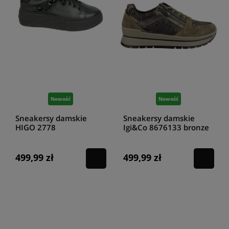
Nowość
Nowość
Sneakersy damskie
Sneakersy damskie
HIGO 2778
Igi&Co 8676133 bronze
CZAR499/117/S
499,99 zł
499,99 zł