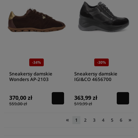
-34%
-30%
Sneakersy damskie
Sneakersy damskie
Wonders AP-2103
IGI&CO 4656700
testa/oro
SCAM.SU/SC.MOSA
NERO
370,00 zł
363,99 zł
559,00 zł
519,99 zł
«
»
1
2
3
4
5
6