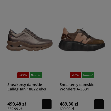
-25%
-30%
Nowość
Nowość
Sneakersy damskie
Sneakersy damskie
CallagHan 18822 elys
Wonders A-3631
tundra sole
conac/pewder
499,48 zł
489,30 zł
669,99 zł
699,00 zł