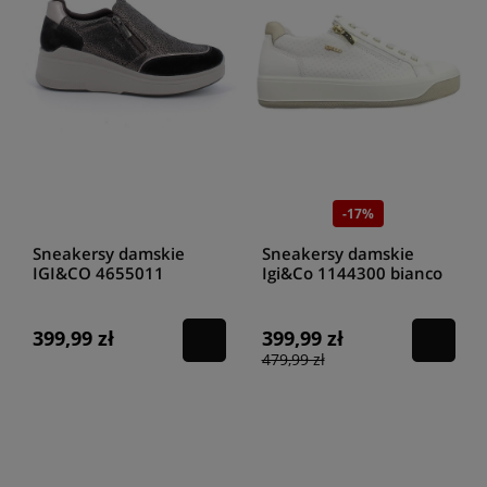
-17%
Sneakersy damskie
Sneakersy damskie
IGI&CO 4655011
Igi&Co 1144300 bianco
SCAM.SU/SC.MOSA
NERO/BRO
399,99 zł
399,99 zł
479,99 zł