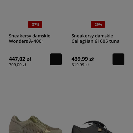
-37%
-29%
Sneakersy damskie
Sneakersy damskie
Wonders A-4001
CallagHan 61605 tuna
combination
forest/kaki grace
cyber/platino
447,02 zł
439,99 zł
709,00 zł
619,99 zł