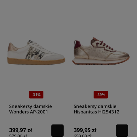
-31%
-39%
Sneakersy damskie
Sneakersy damskie
Wonders AP-2001
Hispanitas HI254312
combinacion white
antico
399,97 zł
399,95 zł
579,00 zł
659,00 zł