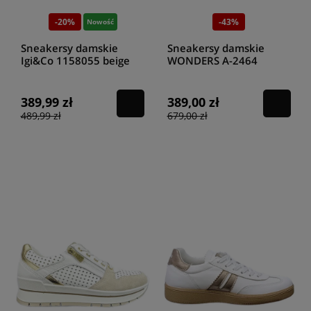
-20%
-43%
Nowość
Sneakersy damskie
Sneakersy damskie
Igi&Co 1158055 beige
WONDERS A-2464
TREND V BLANCO
NYLON METALIZADO
PLATA
389,99 zł
389,00 zł
489,99 zł
679,00 zł