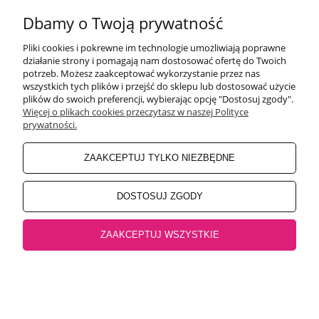
Pon-Pt 9:00-17:00
Sobota 9:30-13:30
Dbamy o Twoją prywatność
obuwiehigo@gmail.com
Pliki cookies i pokrewne im technologie umożliwiają poprawne
WARUNKI ZAKUPÓW
działanie strony i pomagają nam dostosować ofertę do Twoich
potrzeb. Możesz zaakceptować wykorzystanie przez nas
wszystkich tych plików i przejść do sklepu lub dostosować użycie
plików do swoich preferencji, wybierając opcję "Dostosuj zgody".
MOJE KONTO
Więcej o plikach cookies przeczytasz w naszej Polityce
prywatności.
INFORMACJE O SKLEPIE
ZAAKCEPTUJ TYLKO NIEZBĘDNE
BEZPIECZNE PŁATNOŚCI
DOSTOSUJ ZGODY
ZAAKCEPTUJ WSZYSTKIE
Salon główny Higo
32-500 Chrzanów, Rynek 18 |
Salon Jaworzno
43-600
Jaworzno, Rynek 4 |
Salon Oświęcim
32-600 Oświęcim, ul. Mickiewicza 10
pokaż pełną wersję strony
Sklep internetowy Shoper.pl