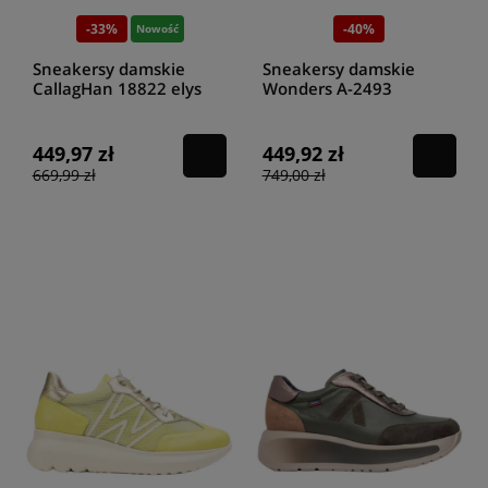
-33%
-40%
Nowość
Sneakersy damskie
Sneakersy damskie
CallagHan 18822 elys
Wonders A-2493
oro sole
negro/plomo
449,97 zł
449,92 zł
669,99 zł
749,00 zł