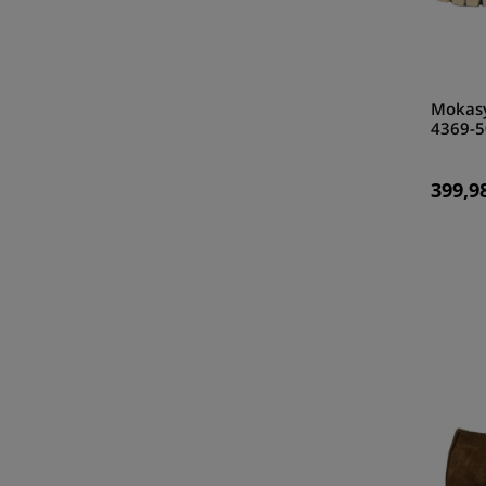
Mokasy
4369-5
399,98