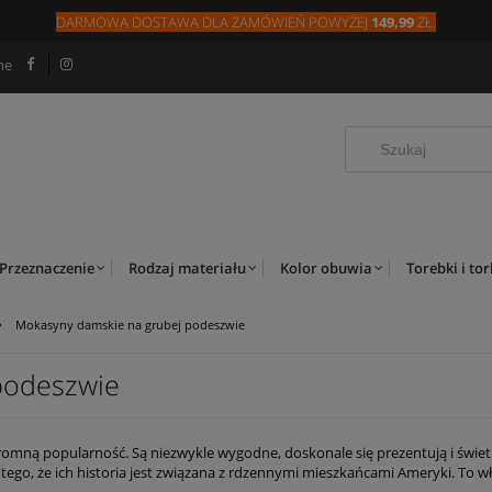
DARMOWA DOSTAWA DLA
ZAMÓW
IEŃ
POWYŻEJ
149,99
ZŁ.
ne
Przeznaczenie
Rodzaj materiału
Kolor obuwia
Torebki i to
»
Mokasyny damskie na grubej podeszwie
podeszwie
omną popularność. Są niezwykle wygodne, doskonale się prezentują i świetn
 tego, że ich historia jest związana z rdzennymi mieszkańcami Ameryki. To wł
rakterystyczną mokasynów jest brak jakichkolwiek zapięć. Takie buty po p