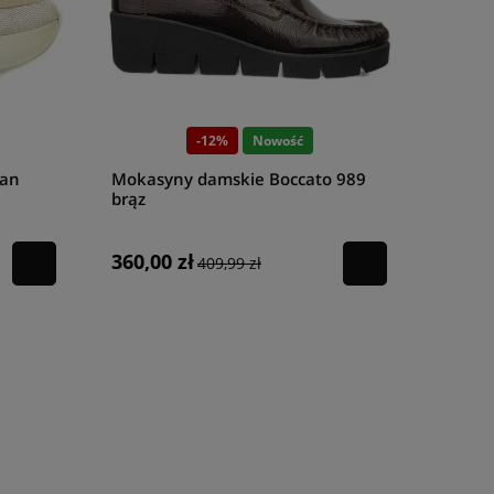
-12%
Nowość
Han
Mokasyny damskie Boccato 989
brąz
360,00 zł
409,99 zł