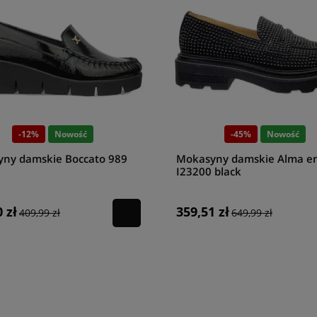
-12%
Nowość
-45%
Nowość
ny damskie Boccato 989
Mokasyny damskie Alma e
I23200 black
 zł
359,51 zł
409,99 zł
649,99 zł