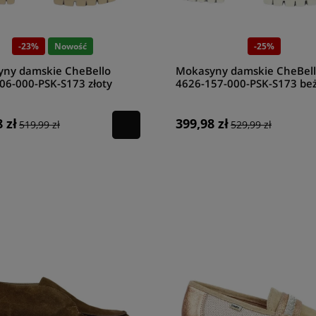
-23%
Nowość
-25%
ny damskie CheBello
Mokasyny damskie CheBel
06-000-PSK-S173 złoty
4626-157-000-PSK-S173 be
groszek
 zł
399,98 zł
519,99 zł
529,99 zł