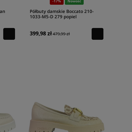
-17%
Nowość
Han
Półbuty damskie Boccato 210-
1033-M5-D 279 popiel
399,98 zł
479,99 zł