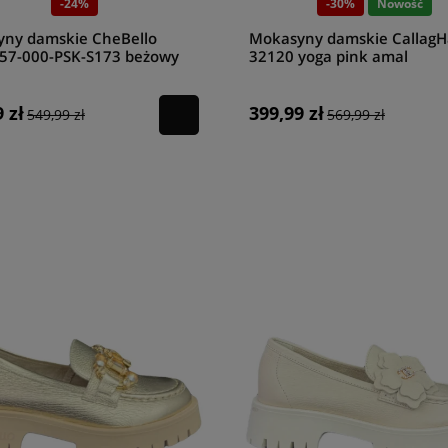
-24%
-30%
Nowość
ny damskie CheBello
Mokasyny damskie Callag
57-000-PSK-S173 beżowy
32120 yoga pink amal
 zł
399,99 zł
549,99 zł
569,99 zł