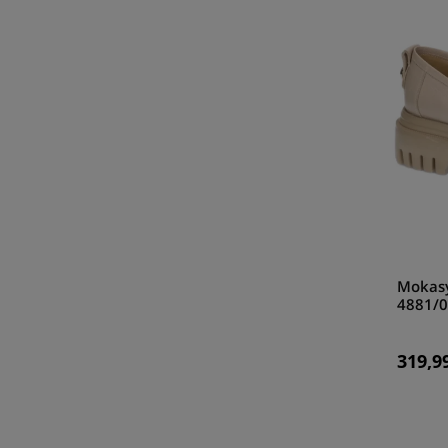
Mokasy
4881/0
319,99