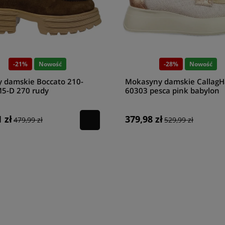
-21%
Nowość
-28%
Nowość
y damskie Boccato 210-
Mokasyny damskie Callag
5-D 270 rudy
60303 pesca pink babylon
 zł
379,98 zł
479,99 zł
529,99 zł