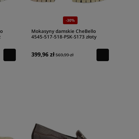
-30%
lo
Mokasyny damskie CheBello
ż
4545-517-518-PSK-S173 złoty
panterka
399,96 zł
569,99 zł