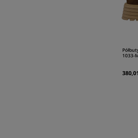
Półbut
1033-M
380,01