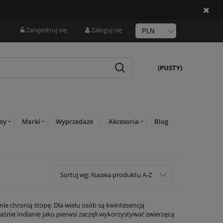
Zarejestruj się
Zaloguj się
(PUSTY)
rby
Marki
Wyprzedaże
Akcesoria
Blog
Sortuj wg:
Nazwa produktu A-Z
ie chronią stopę. Dla wielu osób są kwintesencją
aśnie Indianie jako pierwsi zaczęli wykorzystywać zwierzęcą
rostu wsuwa się na stopę i już!