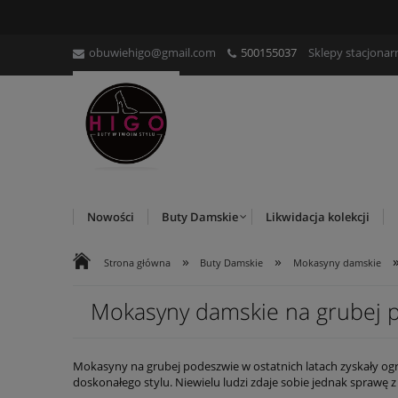
obuwiehigo@gmail.com
500155037
Sklepy stacjonar
Nowości
Buty Damskie
Likwidacja kolekcji
»
»
Strona główna
Buty Damskie
Mokasyny damskie
Mokasyny damskie na grubej 
Mokasyny na grubej podeszwie w ostatnich latach zyskały ogr
doskonałego stylu. Niewielu ludzi zdaje sobie jednak sprawę z
skórę do tworzenia wygodnego w zakładaniu obuwia. Cechą cha