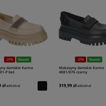
-27%
Nowość
-27%
Nowość
ny damskie Karino
Mokasyny damskie Karino
01-P beż
4881/076 czarny
 zł
319,99 zł
439,99 zł
439,99 zł