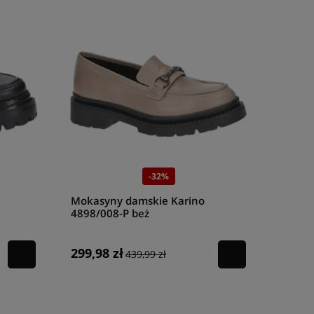
-32%
Mokasyny damskie Karino
4898/008-P beż
299,98 zł
439,99 zł