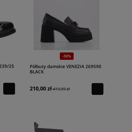
-50%
7239/25
Półbuty damskie VENEZIA 269590
BLACK
210,00 zł
419,99 zł