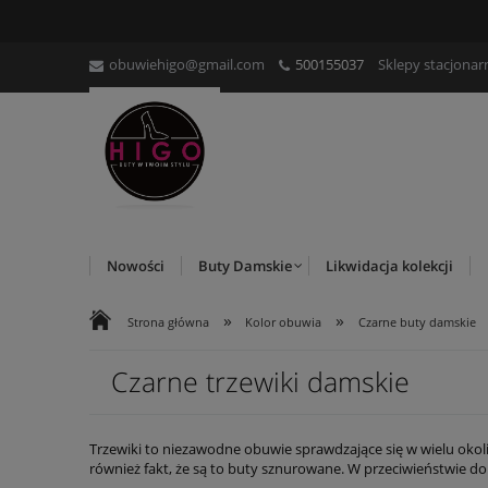
obuwiehigo@gmail.com
500155037
Sklepy stacjonar
Nowości
Buty Damskie
Likwidacja kolekcji
»
»
Strona główna
Kolor obuwia
Czarne buty damskie
Czarne trzewiki damskie
Trzewiki to niezawodne obuwie sprawdzające się w wielu okol
również fakt, że są to buty sznurowane. W przeciwieństwie do
Spektrum możliwości jest niezwykle obszerne, aczkolwiek warto