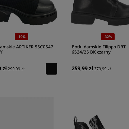
-10%
-32%
damskie ARTIKER 55C0547
Botki damskie Filippo DBT
Y
6524/25 BK czarny
 zł
259,99 zł
299,99 zł
379,99 zł