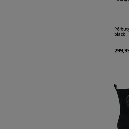
Półbut
black
299,99