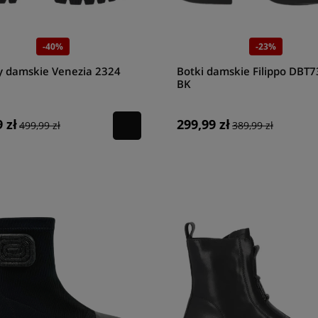
-40%
-23%
y damskie Venezia 2324
Botki damskie Filippo DBT
BK
 zł
299,99 zł
499,99 zł
389,99 zł