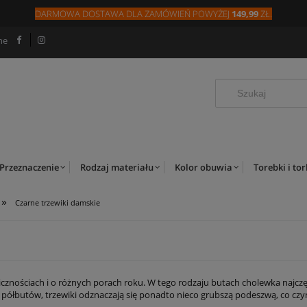
DARMOWA DOSTAWA DLA
ZAMÓW
IEŃ
POWYŻEJ
149,99
ZŁ.
ne
Przeznaczenie
Rodzaj materiału
Kolor obuwia
Torebki i to
»
Czarne trzewiki damskie
icznościach i o różnych porach roku. W tego rodzaju butach cholewka najczę
 półbutów, trzewiki odznaczają się ponadto nieco grubszą podeszwą, co czyn
 zwrócić uwagę na czarne trzewiki damskie. Doskonale się prezentują i z ła