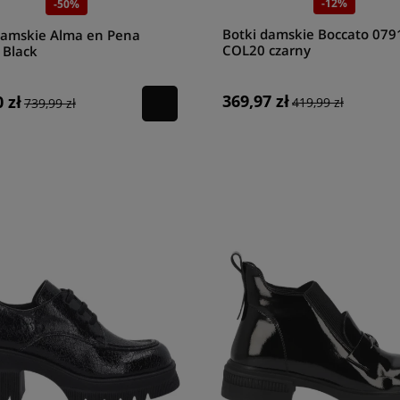
-12%
-50%
Botki damskie Boccato 079
damskie Alma en Pena
COL20 czarny
 Black
369,97 zł
 zł
419,99 zł
739,99 zł