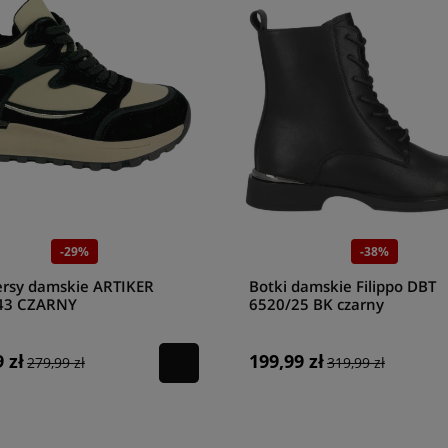
-29%
-38%
rsy damskie ARTIKER
Botki damskie Filippo DBT
43 CZARNY
6520/25 BK czarny
 zł
199,99 zł
279,99 zł
319,99 zł