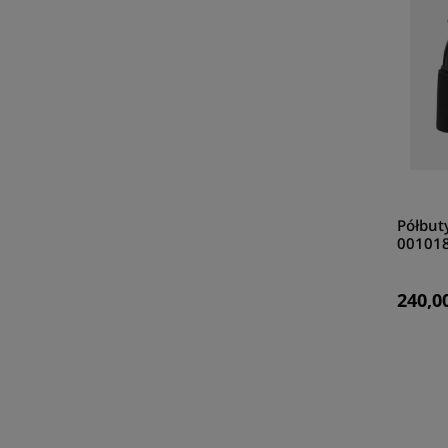
Półbut
00101
240,00