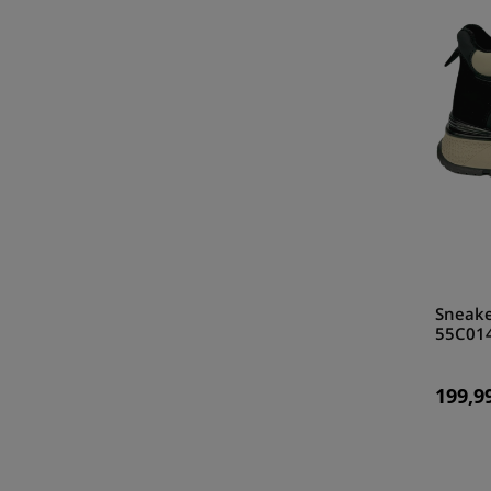
Sneake
55C01
199,99