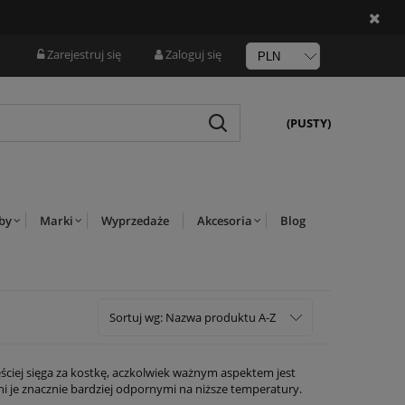
Zarejestruj się
Zaloguj się
(PUSTY)
rby
Marki
Wyprzedaże
Akcesoria
Blog
Sortuj wg:
Nazwa produktu A-Z
ściej sięga za kostkę, aczkolwiek ważnym aspektem jest
i je znacznie bardziej odpornymi na niższe temperatury.
twością zestawimy je z rozmaitymi stylizacjami.