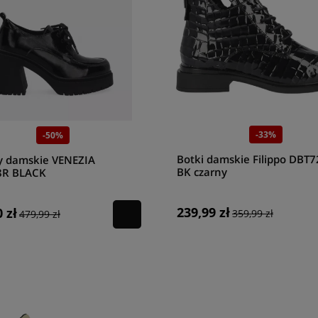
-33%
-50%
Botki damskie Filippo DBT
y damskie VENEZIA
BK czarny
8R BLACK
239,99 zł
 zł
359,99 zł
479,99 zł