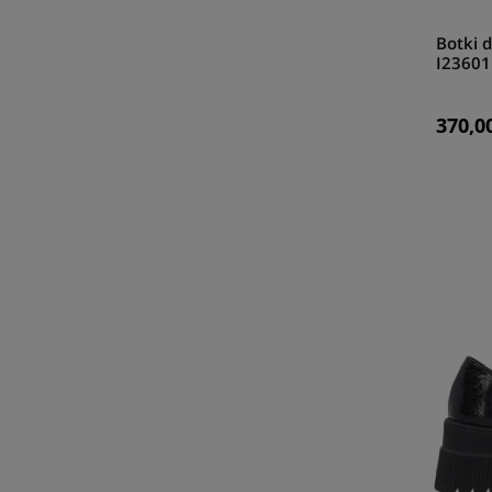
Botki 
I23601
370,00