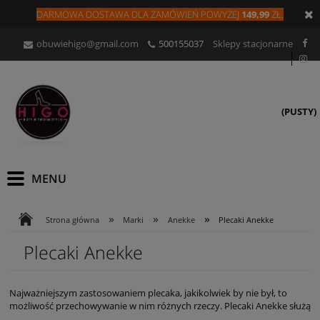
DARMOWA DOSTAWA DLA
ZAMÓW
IEŃ
POWYŻEJ
149,99
ZŁ.
obuwiehigo@gmail.com
500155037
Sklepy stacjonarne
(PUSTY)
»
»
»
Strona główna
Marki
Anekke
Plecaki Anekke
Plecaki Anekke
Najważniejszym zastosowaniem plecaka, jakikolwiek by nie był, to
możliwość przechowywanie w nim różnych rzeczy. Plecaki Anekke służą
do tego, aby przetrzymywać w nim książki, materiały do pracy, ale tak