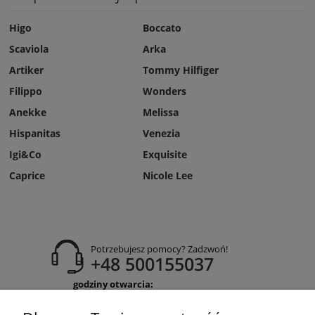
Higo
Boccato
Scaviola
Arka
Artiker
Tommy Hilfiger
Filippo
Wonders
Anekke
Melissa
Hispanitas
Venezia
Igi&Co
Exquisite
Caprice
Nicole Lee
Potrzebujesz pomocy? Zadzwoń!
+48 500155037
godziny otwarcia:
Pon-Pt 9:00-17:00
Sobota 9:30-13:30