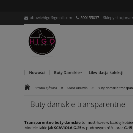
obuwiehigo@gmail.com
500155037
Sklepy stacjonar
Nowości
Buty Damskie
Likwidacja kolekcji
»
»
Strona główna
Kolor obuwia
Buty damskie transpar
Buty damskie transparentne
Transparentne buty damskie
to must-have w każdej kobiec
Modele takie jak
SCAVIOLA G-25
w pudrowym różu oraz
G-15
materiałom, te
transparentne sandały
doskonale komponują 