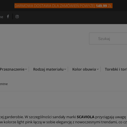
DARMOWA DOSTAWA DLA
ZAMÓW
IEŃ
POWYŻEJ
149,99
ZŁ.
ne
Przeznaczenie
Rodzaj materiału
Kolor obuwia
Torebki i to
entne
ej garderobie. W szczególności sandały marki
SCAVIOLA
przyciągają uwagę
w kolorze light pink łączą w sobie elegancję z nowoczesnymi trendami, co c
się z różnorodnymi stylizacjami – od casualowych po bardziej formalne, id