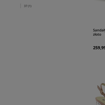
37
(1)
Sandał
złoto
259,99