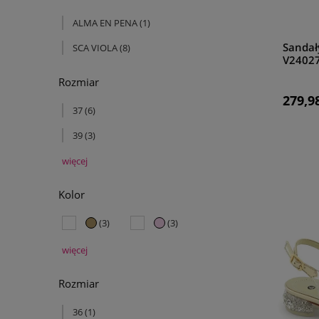
ALMA EN PENA
(1)
Sandał
SCA VIOLA
(8)
V24027
Rozmiar
279,98
37
(6)
39
(3)
więcej
Kolor
(3)
(3)
więcej
Rozmiar
36
(1)