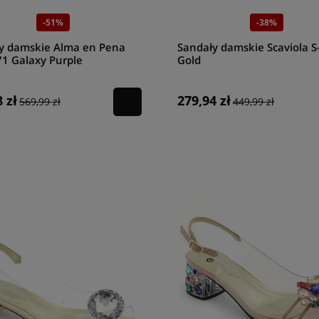
-51%
-38%
y damskie Alma en Pena
Sandały damskie Scaviola S
1 Galaxy Purple
Gold
 zł
279,94 zł
569,99 zł
449,99 zł