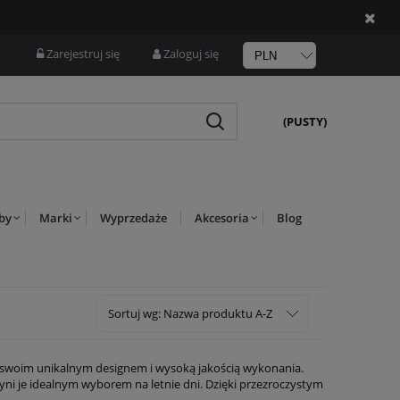
Zarejestruj się
Zaloguj się
(PUSTY)
rby
Marki
Wyprzedaże
Akcesoria
Blog
Sortuj wg:
Nazwa produktu A-Z
 swoim unikalnym designem i wysoką jakością wykonania.
zyni je idealnym wyborem na letnie dni. Dzięki przezroczystym
ealnie pasując do sukienek czy spódnic. Warto również