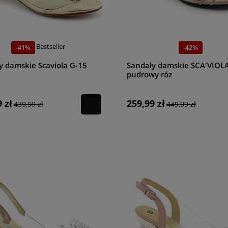
Bestseller
-41%
-42%
y damskie Scaviola G-15
Sandały damskie SCA'VIOL
pudrowy róz
 zł
259,99 zł
439,99 zł
449,99 zł