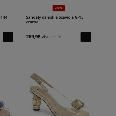
-39%
-144
Sandały damskie Scaviola G-15
czarne
269,98 zł
439,99 zł