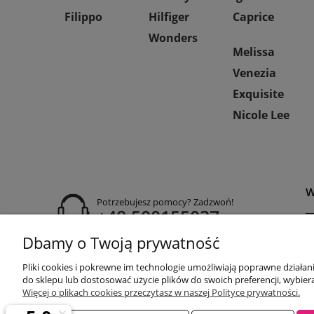
Filippo
Hilfiger
Caprice
Wonders
Melissa
Venezia
Exquisite
Nicole Lee
W
Potrzebujesz pomocy? Zadzwoń!
+48 500155037
Dbamy o Twoją prywatność
P
godziny otwarcia:
R
Pon-Pt 9:00-17:00
Pliki cookies i pokrewne im technologie umożliwiają poprawne działa
Sobota 9:30-13:30
P
do sklepu lub dostosować użycie plików do swoich preferencji, wybiera
obuwiehigo@gmail.com
C
Więcej o plikach cookies przeczytasz w naszej Polityce prywatności.