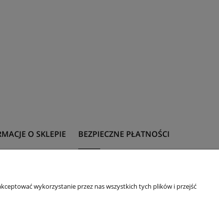
MACJE O SKLEPIE
BEZPIECZNE PŁATNOŚCI
t
Formy płatności
 z rozmiarami
kceptować wykorzystanie przez nas wszystkich tych plików i przejść
 upominkowa
ie
acje i zwroty