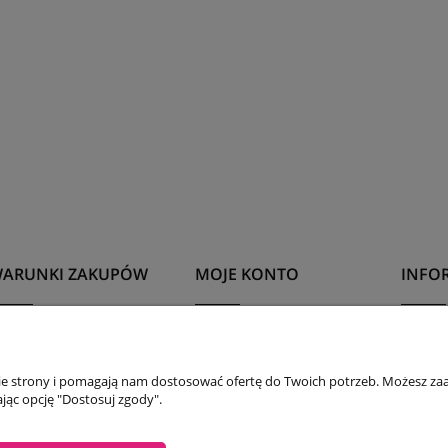
ARUNKI ZAKUPÓW
MOJE KONTO
INFOR
olityka prywatności
Twoje zamówienia
Kontak
egulaminy
Ustawienia konta
Tabela
nie strony i pomagają nam dostosować ofertę do Twoich potrzeb. Możesz zaa
olityka Prywatności
Przechowalnia
Karta
jąc opcję "Dostosuj zgody".
zas i koszty dostawy
O firm
Reklam