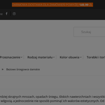
DARMOWA DOSTAWA DLA
ZAMÓW
IEŃ
POWYŻEJ
149,99
ZŁ.
ne
Przeznaczenie
Rodzaj materiału
Kolor obuwia
Torebki i to
»
Beżowe śniegowce damskie
rdziej skrajnych mrozach, opadach śniegu, śliskich nawierzchniach i wszystk
ilgocią, a jednocześnie nie sposób pominąć ich walorów estetycznych. Od lat
żnych formach, a przede wszystkim w różnych kolorach, przez co z powodze