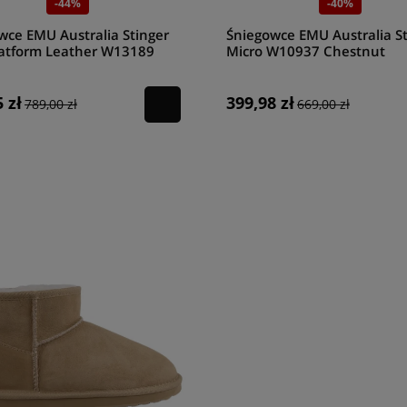
-44%
-40%
wce EMU Australia Stinger
Śniegowce EMU Australia St
latform Leather W13189
Micro W10937 Chestnut
 zł
399,98 zł
789,00 zł
669,00 zł