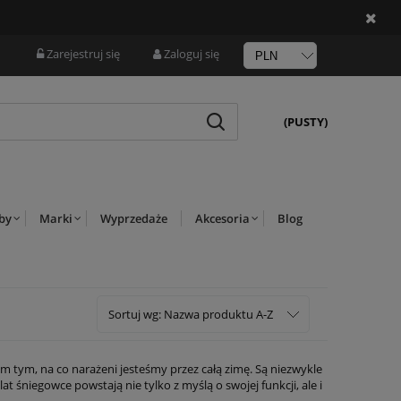
Zarejestruj się
Zaloguj się
(PUSTY)
rby
Marki
Wyprzedaże
Akcesoria
Blog
Sortuj wg:
Nazwa produktu A-Z
im tym, na co narażeni jesteśmy przez całą zimę. Są niezwykle
 śniegowce powstają nie tylko z myślą o swojej funkcji, ale i
niem można je dopasować do każdej zimowej stylizacji.