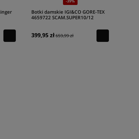
-39%
inger
Botki damskie IGI&CO GORE-TEX
4659722 SCAM.SUPER10/12
FANGO
399,95 zł
659,99 zł