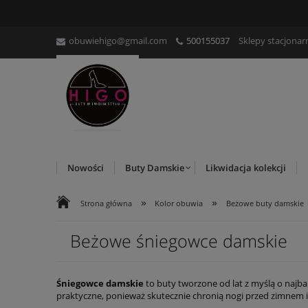
obuwiehigo@gmail.com
500155037
Sklepy stacjonar
Nowości
Buty Damskie
Likwidacja kolekcji
»
»
Strona główna
Kolor obuwia
Beżowe buty damskie
Beżowe śniegowce damskie
Śniegowce damskie
to buty tworzone od lat z myślą o najba
praktyczne, ponieważ skutecznie chronią nogi przed zimnem i w
po uwzględnieniu mody. Dzisiejsze śniegowce dostępne są ró