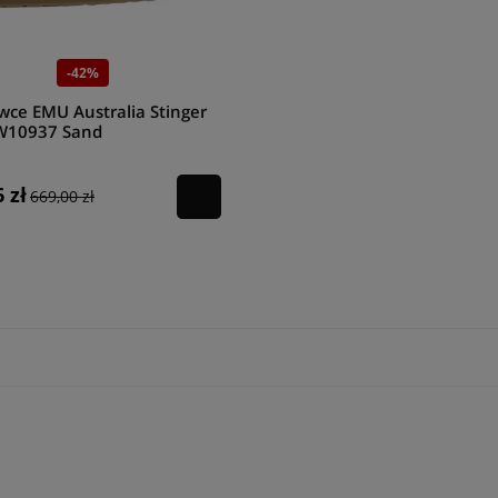
-42%
wce EMU Australia Stinger
W10937 Sand
 zł
669,00 zł