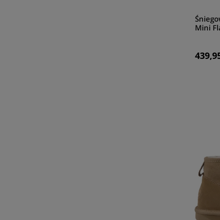
Śniego
Mini F
sand
439,95