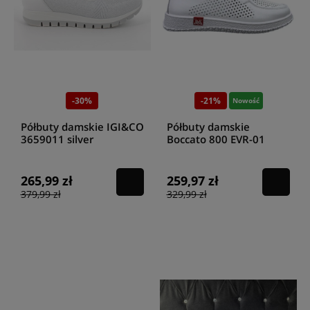
-30%
-21%
Nowość
Półbuty damskie IGI&CO
Półbuty damskie
3659011 silver
Boccato 800 EVR-01
biały
265,99 zł
259,97 zł
379,99 zł
329,99 zł