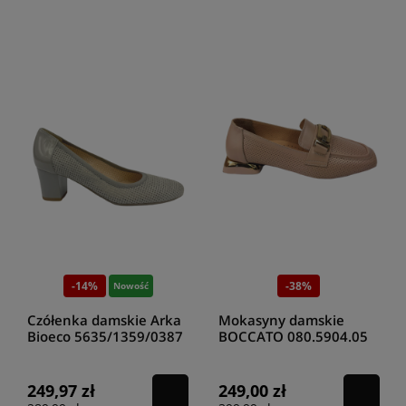
-14%
-38%
Nowość
Czółenka damskie Arka
Mokasyny damskie
Bioeco 5635/1359/0387
BOCCATO 080.5904.05
popiel
PUDER
249,97 zł
249,00 zł