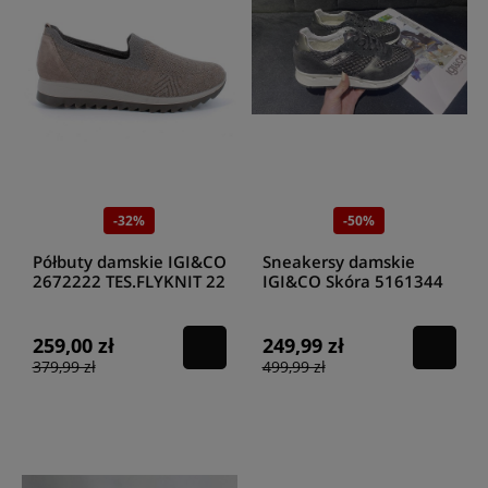
-32%
-50%
Półbuty damskie IGI&CO
Sneakersy damskie
2672222 TES.FLYKNIT 22
IGI&CO Skóra 5161344
/TAUP
Czarne
259,00 zł
249,99 zł
379,99 zł
499,99 zł