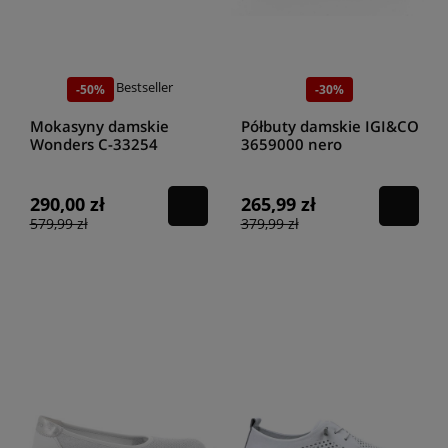
Bestseller
-50%
-30%
Mokasyny damskie
Półbuty damskie IGI&CO
Wonders C-33254
3659000 nero
Bronce
290,00 zł
265,99 zł
579,99 zł
379,99 zł