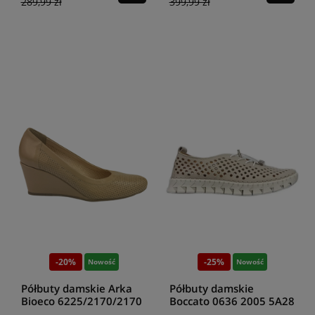
289,99 zł
399,99 zł
-20%
-25%
Nowość
Nowość
Półbuty damskie Arka
Półbuty damskie
Bioeco 6225/2170/2170
Boccato 0636 2005 5A28
beż
silver