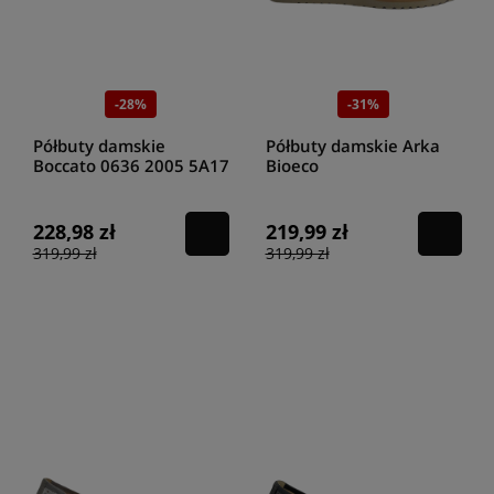
-28%
-31%
Półbuty damskie
Półbuty damskie Arka
Boccato 0636 2005 5A17
Bioeco
beige
6070/1097/1887/2236
beż
228,98 zł
219,99 zł
319,99 zł
319,99 zł