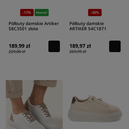
-17%
-30%
Nowość
Półbuty damskie Artiker
Półbuty damskie
58C3501 złote
ARTIKER 54C1871
CZARNO ZŁOTE
189,99 zł
189,97 zł
229,00 zł
269,99 zł