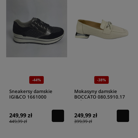
-44%
-38%
Sneakersy damskie
Mokasyny damskie
IGI&CO 1661000
BOCCATO 080.5910.17
SCAMOS/NAPPA/NERO
BEŻOWY
249,99 zł
249,99 zł
449,99 zł
399,99 zł