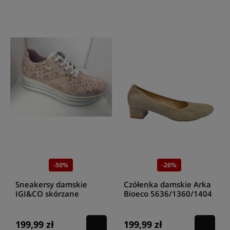
-50%
-26%
Sneakersy damskie
Czółenka damskie Arka
IGI&CO skórzane
Bioeco 5636/1360/1404
7152433 Rossa
beż
199,99 zł
199,99 zł