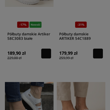
-17%
-31%
Nowość
Półbuty damskie Artiker
Półbuty damskie
58C3083 białe
ARTIKER 54C1889
BEZOWO ZLOTE
189,90 zł
179,99 zł
229,00 zł
259,99 zł