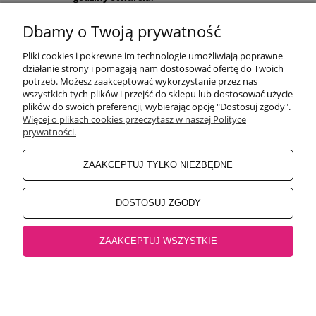
Pon-Pt 9:00-17:00
Sobota 9:30-13:30
Dbamy o Twoją prywatność
obuwiehigo@gmail.com
Pliki cookies i pokrewne im technologie umożliwiają poprawne
WARUNKI ZAKUPÓW
działanie strony i pomagają nam dostosować ofertę do Twoich
potrzeb. Możesz zaakceptować wykorzystanie przez nas
wszystkich tych plików i przejść do sklepu lub dostosować użycie
plików do swoich preferencji, wybierając opcję "Dostosuj zgody".
MOJE KONTO
Więcej o plikach cookies przeczytasz w naszej Polityce
prywatności.
INFORMACJE O SKLEPIE
ZAAKCEPTUJ TYLKO NIEZBĘDNE
BEZPIECZNE PŁATNOŚCI
DOSTOSUJ ZGODY
ZAAKCEPTUJ WSZYSTKIE
Salon główny Higo
32-500 Chrzanów, Rynek 18 |
Salon Jaworzno
43-600
Jaworzno, Rynek 4 |
Salon Oświęcim
32-600 Oświęcim, ul. Mickiewicza 10
pokaż pełną wersję strony
Sklep internetowy Shoper.pl