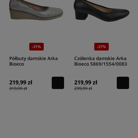
-31%
-27%
Półbuty damskie Arka
Czółenka damskie Arka
Bioeco
Bioeco 5869/1554/0083
6070/2103/0387/2237
czarny
srebro -popiel
219,99 zł
219,99 zł
319,99 zł
299,99 zł