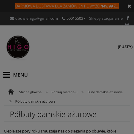
DARMOWA DOSTAWA DLA
ZAMÓW
IEŃ
POWYŻEJ
149,99
ZŁ.
obuwiehigo@gmail.com
500155037
Sklepy stacjonarne
(PUSTY)
»
»
Strona główna
Rodzaj materiału
Buty damskie ażurowe
»
Półbuty damskie ażurowe
Półbuty damskie ażurowe
Cieplejsze pory roku zmuszają nas do sięgania po obuwie, które