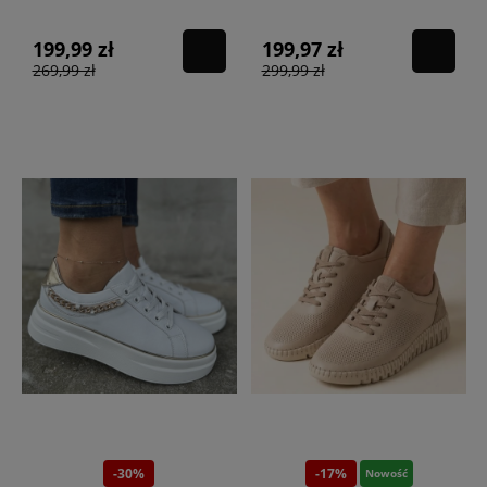
199,99 zł
199,97 zł
269,99 zł
299,99 zł
-30%
-17%
Nowość