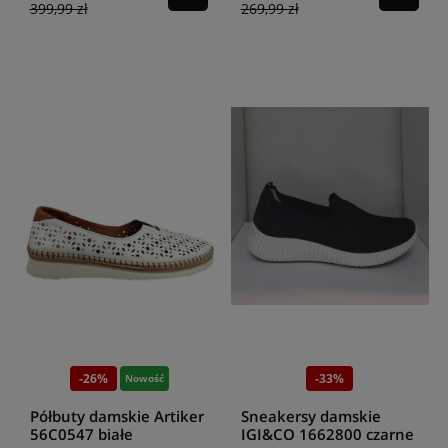
399,99 zł
269,99 zł
-26%
-33%
Nowość
Półbuty damskie Artiker
Sneakersy damskie
56C0547 białe
IGI&CO 1662800 czarne