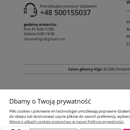
W
Potrzebujesz pomocy? Zadzwoń!
+48 500155037
P
godziny otwarcia:
R
Pon-Pt 9:00-17:00
Sobota 9:30-13:30
P
obuwiehigo@gmail.com
C
Salon główny Higo
32-500 Chrzanó
Dbamy o Twoją prywatność
Pliki cookies i pokrewne im technologie umożliwiają poprawne działa
do sklepu lub dostosować użycie plików do swoich preferencji, wybiera
Więcej o plikach cookies przeczytasz w naszej Polityce prywatności.