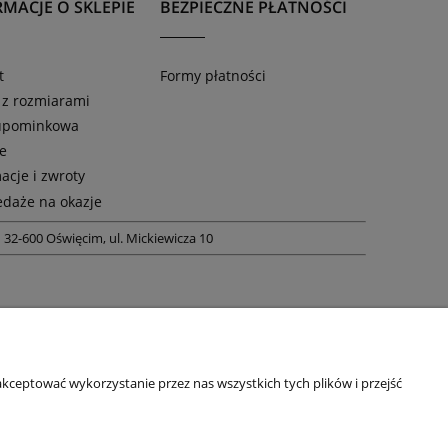
MACJE O SKLEPIE
BEZPIECZNE PŁATNOŚCI
t
Formy płatności
 z rozmiarami
 upominkowa
ie
acje i zwroty
daże na okazje
m
32-600 Oświęcim, ul. Mickiewicza 10
kceptować wykorzystanie przez nas wszystkich tych plików i przejść