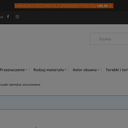
DARMOWA DOSTAWA DLA
ZAMÓW
IEŃ
POWYŻEJ
149,99
ZŁ.
ne
Przeznaczenie
Rodzaj materiału
Kolor obuwia
Torebki i to
Kozaki damskie sznurowane