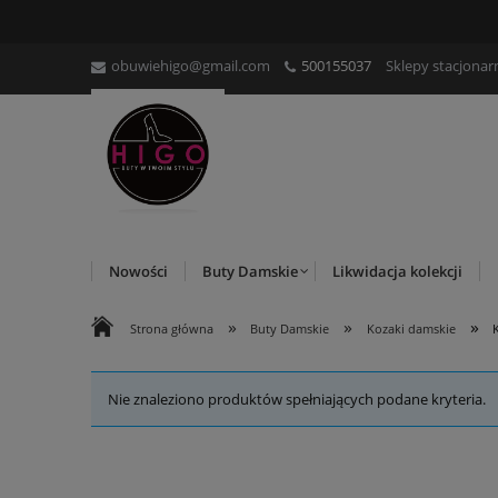
obuwiehigo@gmail.com
500155037
Sklepy stacjonar
Nowości
Buty Damskie
Likwidacja kolekcji
»
»
»
Strona główna
Buty Damskie
Kozaki damskie
Nie znaleziono produktów spełniających podane kryteria.