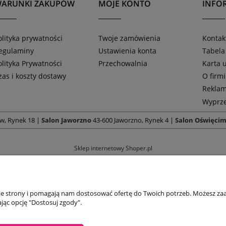
ARUNKI ZAKUPÓW
MOJE KONTO
INFOR
olityka prywatności
Twoje zamówienia
Kontak
egulaminy
Ustawienia konta
Tabela
olityka Prywatności
Przechowalnia
Karta
zas i koszty dostawy
O firm
Reklam
Wyprze
w, Rynek 18 |
Salon Jaworzno
43-600 Jaworzno, Rynek 4 |
Salon Oświęci
Sklep internetowy Shoper.pl
nie strony i pomagają nam dostosować ofertę do Twoich potrzeb. Możesz zaa
jąc opcję "Dostosuj zgody".