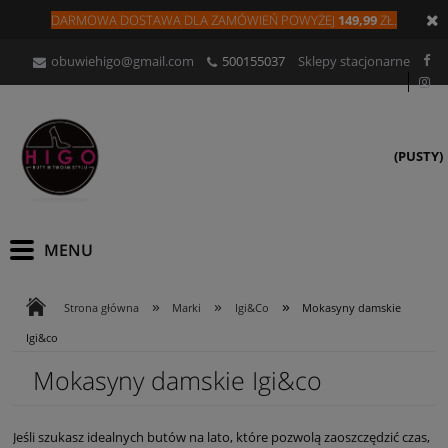
DARMOWA DOSTAWA DLA
ZAMÓW
IEŃ
POWYŻEJ
149,99
ZŁ.
obuwiehigo@gmail.com
500155037
Sklepy stacjonarne
(PUSTY)
»
»
»
Strona główna
Marki
Igi&Co
Mokasyny damskie
Igi&co
Mokasyny damskie Igi&co
Jeśli szukasz idealnych butów na lato, które pozwolą zaoszczędzić czas,