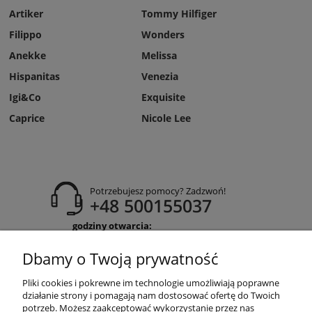
Artiker
Tommy Hilfiger
Filippo
Wonders
Anekke
Melissa
Hispanitas
Venezia
Igi&Co
Exquisite
Caprice
Nicole Lee
Potrzebujesz pomocy? Zadzwoń!
+48 500155037
godziny otwarcia:
Pon-Pt 9:00-17:00
Sobota 9:30-13:30
Dbamy o Twoją prywatność
obuwiehigo@gmail.com
Pliki cookies i pokrewne im technologie umożliwiają poprawne
WARUNKI ZAKUPÓW
działanie strony i pomagają nam dostosować ofertę do Twoich
potrzeb. Możesz zaakceptować wykorzystanie przez nas