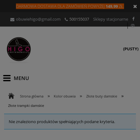
DARMOWA DOSTAWA DLA
ZAMÓW
IEŃ
POWYŻEJ
149,99
ZŁ.
obuwiehigo@gmail.com
500155037
Sklepy stacjonarne
(PUSTY)
»
»
»
Strona główna
Kolor obuwia
Złote buty damskie
Złote trampki damskie
Nie znaleziono produktów spełniających podane kryteria.