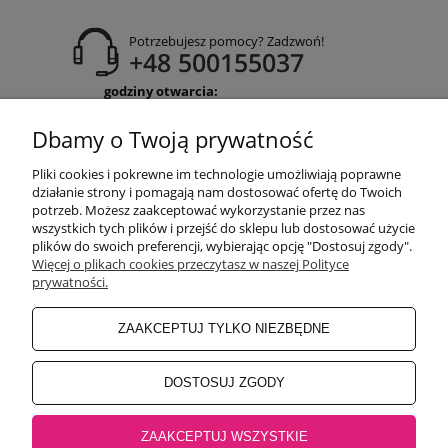
Potrzebujesz pomocy? Zadzwoń!
+48 500155037
godziny otwarcia:
Pon-Pt 9:00-17:00
Sobota 9:30-13:30
Dbamy o Twoją prywatność
obuwiehigo@gmail.com
Pliki cookies i pokrewne im technologie umożliwiają poprawne
WARUNKI ZAKUPÓW
działanie strony i pomagają nam dostosować ofertę do Twoich
potrzeb. Możesz zaakceptować wykorzystanie przez nas
wszystkich tych plików i przejść do sklepu lub dostosować użycie
plików do swoich preferencji, wybierając opcję "Dostosuj zgody".
MOJE KONTO
Więcej o plikach cookies przeczytasz w naszej Polityce
prywatności.
INFORMACJE O SKLEPIE
ZAAKCEPTUJ TYLKO NIEZBĘDNE
BEZPIECZNE PŁATNOŚCI
DOSTOSUJ ZGODY
ZAAKCEPTUJ WSZYSTKIE
Salon główny Higo
32-500 Chrzanów, Rynek 18 |
Salon Jaworzno
43-600