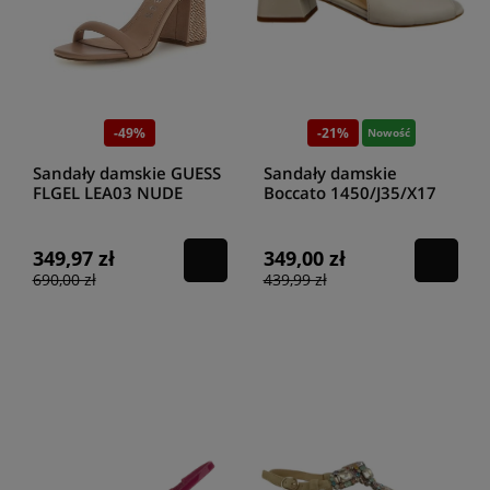
-49%
-21%
Nowość
Sandały damskie GUESS
Sandały damskie
FLGEL LEA03 NUDE
Boccato 1450/J35/X17
010 ecru
349,97 zł
349,00 zł
690,00 zł
439,99 zł