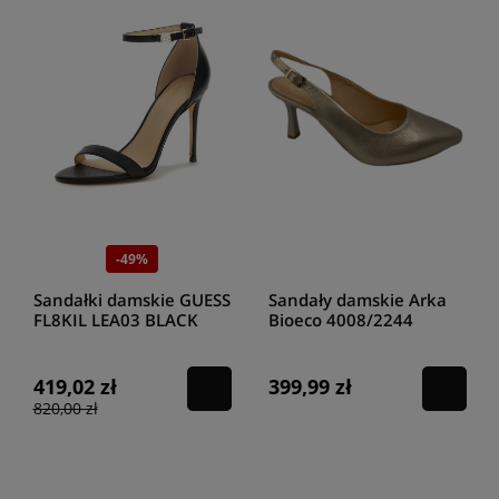
-49%
Sandałki damskie GUESS
Sandały damskie Arka
FL8KIL LEA03 BLACK
Bioeco 4008/2244
KABAIL
szampan
419,02 zł
399,99 zł
820,00 zł