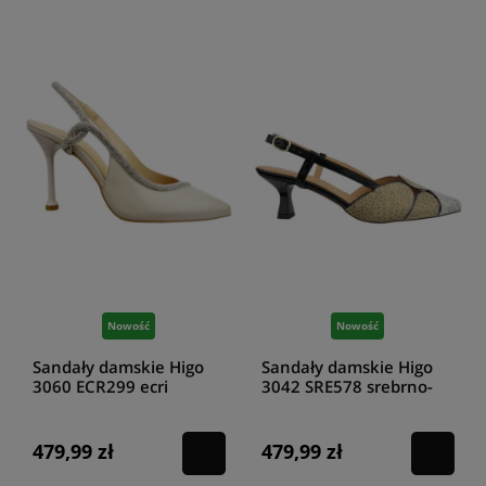
Nowość
Nowość
Sandały damskie Higo
Sandały damskie Higo
3060 ECR299 ecri
3042 SRE578 srebrno-
złoty
479,99 zł
479,99 zł