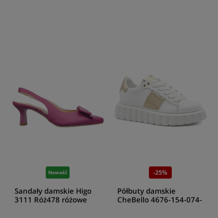
-25%
Nowość
Sandały damskie Higo
Półbuty damskie
3111 Róż478 różowe
CheBello 4676-154-074-
PSK-S386 biały