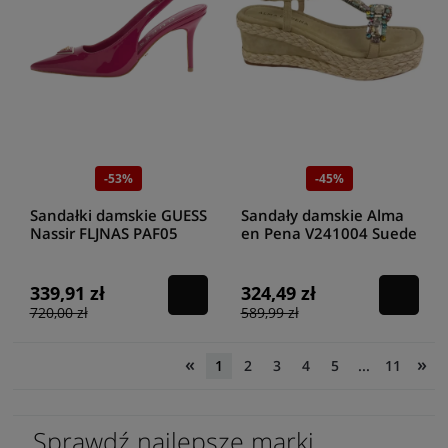
-53%
-45%
Sandałki damskie GUESS
Sandały damskie Alma
Nassir FLJNAS PAF05
en Pena V241004 Suede
magenta
Sand
339,91 zł
324,49 zł
720,00 zł
589,99 zł
«
»
1
2
3
4
5
...
11
Sprawdź najlepsze marki