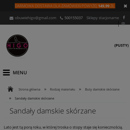
DARMOWA DOSTAWA DLA
ZAMÓW
IEŃ
POWYŻEJ
149,99
ZŁ.
obuwiehigo@gmail.com
500155037
Sklepy stacjonarne
(PUSTY)
»
»
Strona główna
Rodzaj materiału
Buty damskie skórzane
»
Sandały damskie skórzane
Sandały damskie skórzane
Lato jest tą porą roku, w której troska o stopy staje się koniecznością.