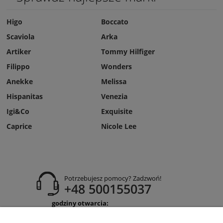
Higo
Boccato
Scaviola
Arka
Artiker
Tommy Hilfiger
Filippo
Wonders
Anekke
Melissa
Hispanitas
Venezia
Igi&Co
Exquisite
Caprice
Nicole Lee
Potrzebujesz pomocy? Zadzwoń!
+48 500155037
godziny otwarcia:
Pon-Pt 9:00-17:00
Sobota 9:30-13:30