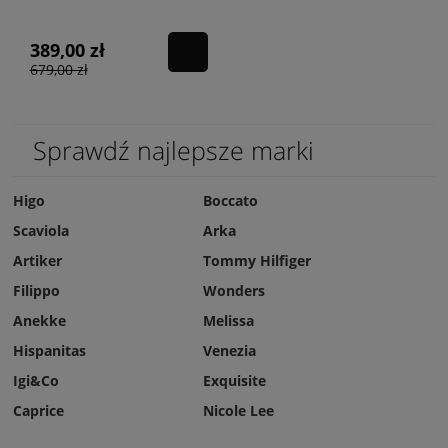
TREND V BLANCO
NYLON METALIZADO
PLATA
389,00 zł
679,00 zł
Sprawdź najlepsze marki
Higo
Boccato
Scaviola
Arka
Artiker
Tommy Hilfiger
Filippo
Wonders
Anekke
Melissa
Hispanitas
Venezia
Igi&Co
Exquisite
Caprice
Nicole Lee