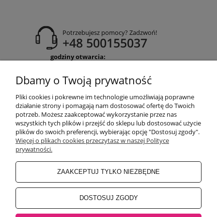
Potrzebujesz pomocy? Zadzwoń!
+48 500155037
godziny otwarcia:
Pon-Pt 9:00-17:00
Sobota 9:30-13:30
Dbamy o Twoją prywatność
obuwiehigo@gmail.com
Pliki cookies i pokrewne im technologie umożliwiają poprawne
WARUNKI ZAKUPÓW
działanie strony i pomagają nam dostosować ofertę do Twoich
potrzeb. Możesz zaakceptować wykorzystanie przez nas
wszystkich tych plików i przejść do sklepu lub dostosować użycie
plików do swoich preferencji, wybierając opcję "Dostosuj zgody".
MOJE KONTO
Więcej o plikach cookies przeczytasz w naszej Polityce
prywatności.
INFORMACJE O SKLEPIE
ZAAKCEPTUJ TYLKO NIEZBĘDNE
BEZPIECZNE PŁATNOŚCI
DOSTOSUJ ZGODY