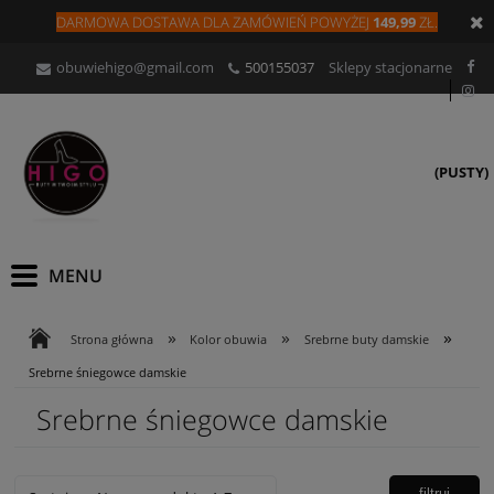
DARMOWA DOSTAWA DLA
ZAMÓW
IEŃ
POWYŻEJ
149,99
ZŁ.
obuwiehigo@gmail.com
500155037
Sklepy stacjonarne
(PUSTY)
»
»
»
Strona główna
Kolor obuwia
Srebrne buty damskie
Srebrne śniegowce damskie
Srebrne śniegowce damskie
filtruj