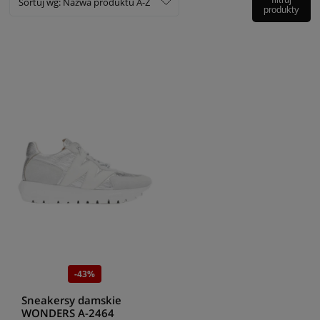
Sortuj wg:
Nazwa produktu A-Z
produkty
-43%
Sneakersy damskie
WONDERS A-2464