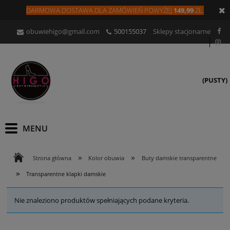
DARMOWA DOSTAWA DLA
ZAMÓW
IEŃ
POWYŻEJ
149,99
ZŁ.
obuwiehigo@gmail.com
500155037
Sklepy stacjonarne
(PUSTY)
»
»
Strona główna
Kolor obuwia
Buty damskie transparentne
»
Transparentne klapki damskie
Nie znaleziono produktów spełniających podane kryteria.