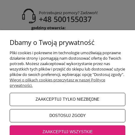
Potrzebujesz pomocy? Zadzwoń!
+48 500155037
godziny otwarcia:
Pon-Pt 9:00-17:00
Sobota 9:30-13:30
Dbamy o Twoją prywatność
obuwiehigo@gmail.com
Pliki cookies i pokrewne im technologie umożliwiają poprawne
WARUNKI ZAKUPÓW
działanie strony i pomagają nam dostosować ofertę do Twoich
potrzeb. Możesz zaakceptować wykorzystanie przez nas
wszystkich tych plików i przejść do sklepu lub dostosować użycie
plików do swoich preferencji, wybierając opcję "Dostosuj zgody".
MOJE KONTO
Więcej o plikach cookies przeczytasz w naszej Polityce
prywatności.
INFORMACJE O SKLEPIE
ZAAKCEPTUJ TYLKO NIEZBĘDNE
BEZPIECZNE PŁATNOŚCI
DOSTOSUJ ZGODY
ZAAKCEPTUJ WSZYSTKIE
Salon główny Higo
32-500 Chrzanów, Rynek 18 |
Salon Jaworzno
43-600