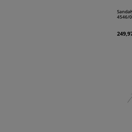
Sandał
4546/
249,97