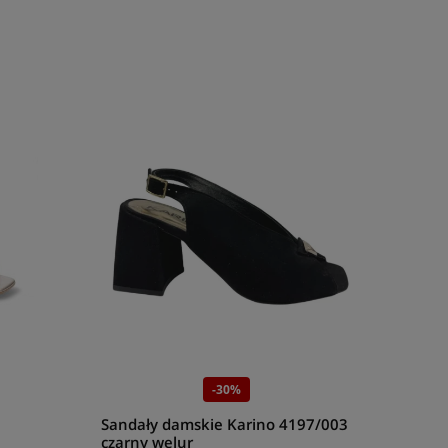
o, najstarsze cywilizacje rozwijały się w tych częściach
ść stroju. Współcześni producenci dokładają jednak wszelkich
całej kreacji i charakter danej osoby. Karino to polska marka
mniejsze szczegóły i tworząca unikatowe damskie buty.
 piękny wygląd. Ponadto oferta marki cechują się dużą
ne okazje.
olorystyki.
Pistacjowe sandały Karino
na płaskiej, grubej
łaskie Karino
w tym wydaniu zapewniają maksymalną
alenizną.
Czarne sandały Karino na słupku
to dobry wybór
w których królują garsonki, damskie marynarki czy też
ły Karino na słupku
to obuwie, które sprawdzi się podczas
 też złotych dodatków.
Sandały Karino na szpilce
dostępne
czas karnawału, sylwestrowych imprez czy też wieczorowych
-30%
Sandały damskie Karino 4197/003
 stylizacji, jak i na szczególne okazje. W ofercie nie
czarny welur