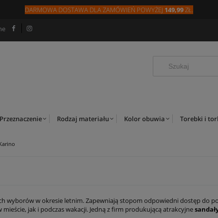
DARMOWA DOSTAWA DLA
ZAMÓW
IEŃ
POWYŻEJ
149,99
ZŁ.
ne
Przeznaczenie
Rodzaj materiału
Kolor obuwia
Torebki i to
Karino
h wyborów w okresie letnim. Zapewniają stopom odpowiedni dostęp do powiet
 mieście, jak i podczas wakacji. Jedną z firm produkującą atrakcyjne
sandał