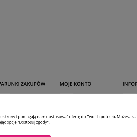
ARUNKI ZAKUPÓW
MOJE KONTO
INFOR
olityka prywatności
Twoje zamówienia
Kontak
egulaminy
Ustawienia konta
Tabela
nie strony i pomagają nam dostosować ofertę do Twoich potrzeb. Możesz zaa
olityka Prywatności
Przechowalnia
Karta
jąc opcję "Dostosuj zgody".
zas i koszty dostawy
O firm
Reklam