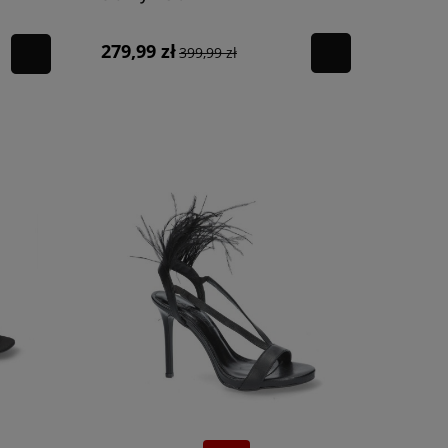
ię wyróżniać w tłumie. Już teraz sprawdź ofertę Higo,
279,99 zł
399,99 zł