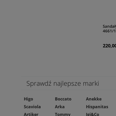
Sandał
4661/
220,00
Sprawdź najlepsze marki
Higo
Boccato
Anekke
Scaviola
Arka
Hispanitas
Artiker
Tommy
Igi&Co