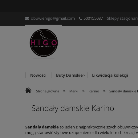
obuwiehigo@gmail.com
500155037
Sklepy stacjonar
Nowości
Buty Damskie
Likwidacja kolekcji
»
»
»
Strona główna
Marki
Karino
Sandały damskie 
Sandały damskie Karino
Sandały damskie
to jeden z najpraktyczniejszych obuwniczyc
mogą stanowić stylowe uzupełnienie dla wielu letnich kreacji w
buty znajdują się w ofercie?