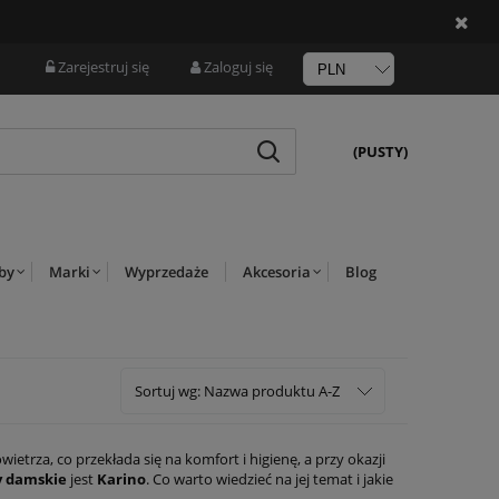
Zarejestruj się
Zaloguj się
(PUSTY)
rby
Marki
Wyprzedaże
Akcesoria
Blog
Sortuj wg:
Nazwa produktu A-Z
rza, co przekłada się na komfort i higienę, a przy okazji
y damskie
jest
Karino
. Co warto wiedzieć na jej temat i jakie