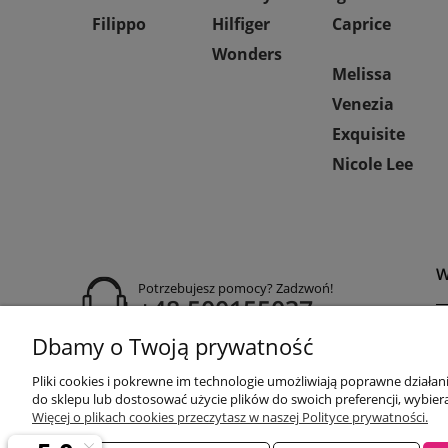
Filippo
Hilfiger
Caprice
Wonders
Melissa
Venezia
Exquisite
Nicole Lee
W
Potrzebujesz pomocy? Zadzwoń!
+48 500155037
Dbamy o Twoją prywatność
P
godziny otwarcia:
R
Pon-Pt 9:00-17:00
Pliki cookies i pokrewne im technologie umożliwiają poprawne działa
Sobota 9:30-13:30
P
do sklepu lub dostosować użycie plików do swoich preferencji, wybiera
obuwiehigo@gmail.com
C
Więcej o plikach cookies przeczytasz w naszej Polityce prywatności.