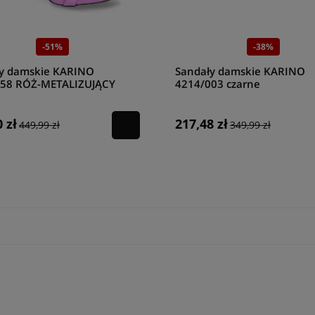
-51%
-38%
y damskie KARINO
Sandały damskie KARINO
158 RÓŻ-METALIZUJĄCY
4214/003 czarne
 zł
217,48 zł
449,99 zł
349,99 zł