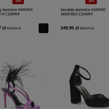
-38%
-38%
y damskie KARINO
Sandały damskie KARINO
074 CZARNY
4869/003 CZARNY
 zł
249,95 zł
399,99 zł
399,99 zł