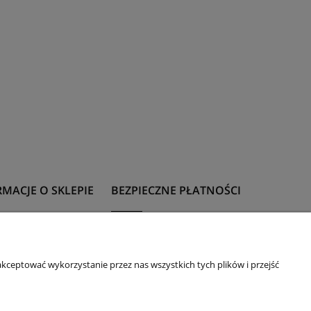
MACJE O SKLEPIE
BEZPIECZNE PŁATNOŚCI
t
Formy płatności
 z rozmiarami
kceptować wykorzystanie przez nas wszystkich tych plików i przejść
 upominkowa
ie
acje i zwroty