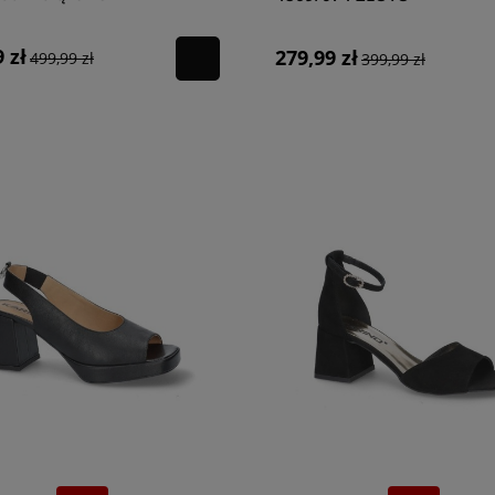
ie wygodę, jak i interesujących sandałów, które pokochają kobiety lubiące s
ebie.
 zł
279,99 zł
499,99 zł
399,99 zł