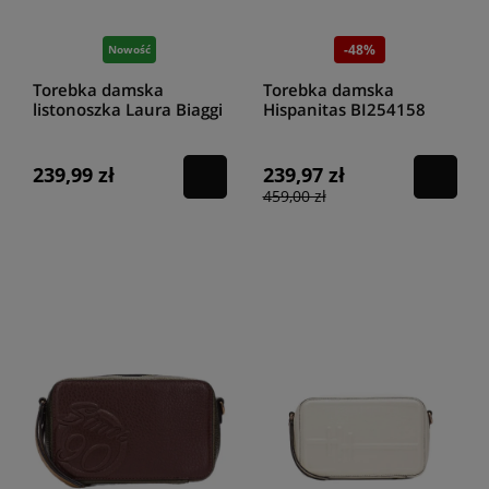
-48%
Nowość
Torebka damska
Torebka damska
listonoszka Laura Biaggi
Hispanitas BI254158
JS345 czarna
cream
239,99 zł
239,97 zł
459,00 zł