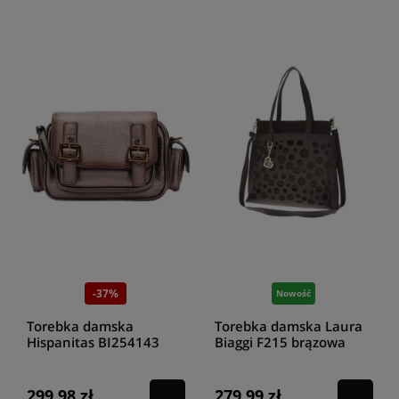
-37%
Nowość
Torebka damska
Torebka damska Laura
Hispanitas BI254143
Biaggi F215 brązowa
topo
299,98 zł
279,99 zł