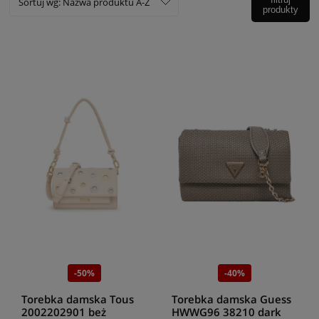
Sortuj wg:
Nazwa produktu A-Z
produkty
-50%
-40%
Torebka damska Tous
Torebka damska Guess
2002202901 beż
HWWG96 38210 dark