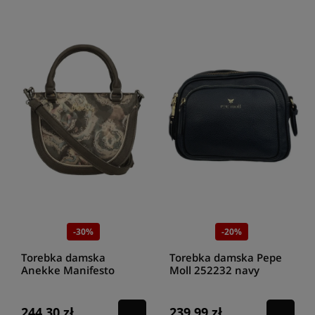
-30%
-20%
Torebka damska
Torebka damska Pepe
Anekke Manifesto
Moll 252232 navy
41713-277
244,30 zł
239,99 zł