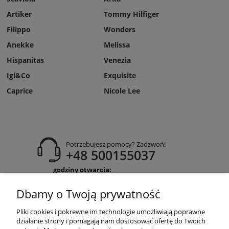
Artiker
Tommy Hilfiger
Filippo
Wonders
Anekke
Melissa
Hispanitas
Venezia
Igi&Co
Exquisite
Caprice
Nicole Lee
Potrzebujesz pomocy? Zadzwoń!
+48 500155037
godziny otwarcia:
Pon-Pt 9:00-17:00
Sobota 9:30-13:30
Dbamy o Twoją prywatność
obuwiehigo@gmail.com
Pliki cookies i pokrewne im technologie umożliwiają poprawne
WARUNKI ZAKUPÓW
działanie strony i pomagają nam dostosować ofertę do Twoich