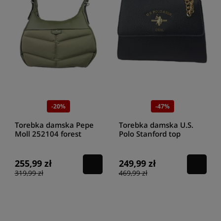
-20%
-47%
Torebka damska Pepe
Torebka damska U.S.
Moll 252104 forest
Polo Stanford top
handie up BEUSS 5928
WVP000 black
255,99 zł
249,99 zł
319,99 zł
469,99 zł