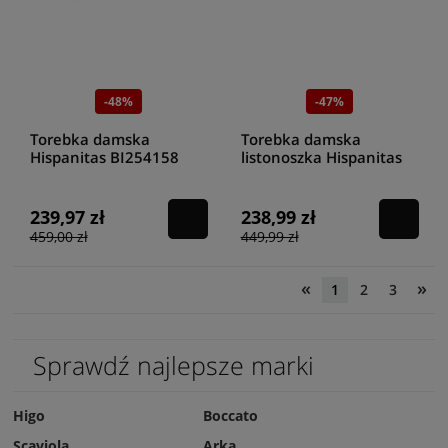
-48%
-47%
Torebka damska
Torebka damska
Hispanitas BI254158
listonoszka Hispanitas
avellana
BV253840 latte
239,97 zł
238,99 zł
459,00 zł
449,99 zł
«
»
1
2
3
Sprawdź najlepsze marki
Higo
Boccato
Scaviola
Arka