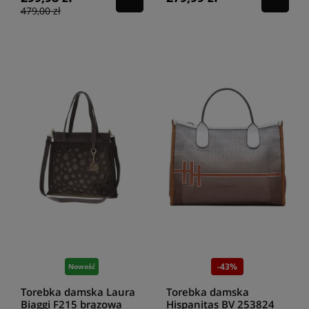
479,00 zł
-43%
Nowość
Torebka damska Laura
Torebka damska
Biaggi F215 brązowa
Hispanitas BV 253824