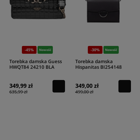
-45%
-30%
Nowość
Nowość
Torebka damska Guess
Torebka damska
HWQT84 24210 BLA
Hispanitas BI254148
black
349,99 zł
349,00 zł
635,99 zł
499,00 zł