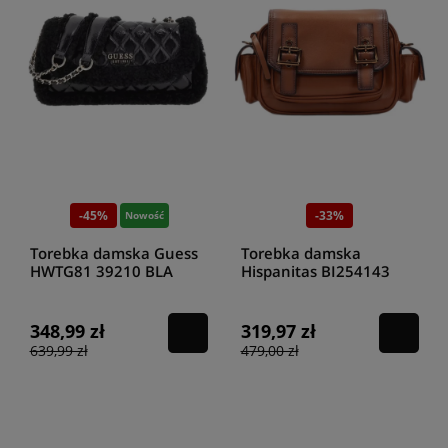
-45%
-33%
Nowość
Torebka damska Guess
Torebka damska
HWTG81 39210 BLA
Hispanitas BI254143
cuero
348,99 zł
319,97 zł
639,99 zł
479,00 zł