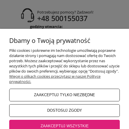
Potrzebujesz pomocy? Zadzwoń!
+48 500155037
godziny otwarcia:
Pon-Pt 9:00-17:00
Sobota 9:30-13:30
Dbamy o Twoją prywatność
obuwiehigo@gmail.com
Pliki cookies i pokrewne im technologie umożliwiają poprawne
WARUNKI ZAKUPÓW
działanie strony i pomagają nam dostosować ofertę do Twoich
potrzeb. Możesz zaakceptować wykorzystanie przez nas
wszystkich tych plików i przejść do sklepu lub dostosować użycie
plików do swoich preferencji, wybierając opcję "Dostosuj zgody".
MOJE KONTO
Więcej o plikach cookies przeczytasz w naszej Polityce
prywatności.
INFORMACJE O SKLEPIE
ZAAKCEPTUJ TYLKO NIEZBĘDNE
BEZPIECZNE PŁATNOŚCI
DOSTOSUJ ZGODY
ZAAKCEPTUJ WSZYSTKIE
Salon główny Higo
32-500 Chrzanów, Rynek 18 |
Salon Jaworzno
43-600