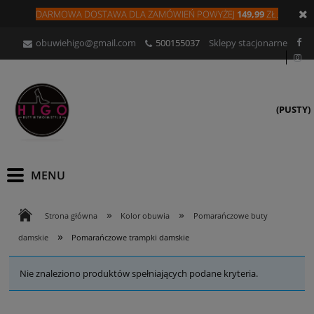
DARMOWA DOSTAWA DLA
ZAMÓW
IEŃ
POWYŻEJ
149,99
ZŁ.
obuwiehigo@gmail.com
500155037
Sklepy stacjonarne
(PUSTY)
»
»
Strona główna
Kolor obuwia
Pomarańczowe buty
»
damskie
Pomarańczowe trampki damskie
Nie znaleziono produktów spełniających podane kryteria.