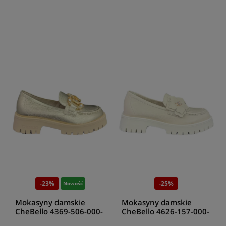
-23%
-25%
Nowość
Mokasyny damskie
Mokasyny damskie
CheBello 4369-506-000-
CheBello 4626-157-000-
PSK-S173 złoty
PSK-S173 beż groszek