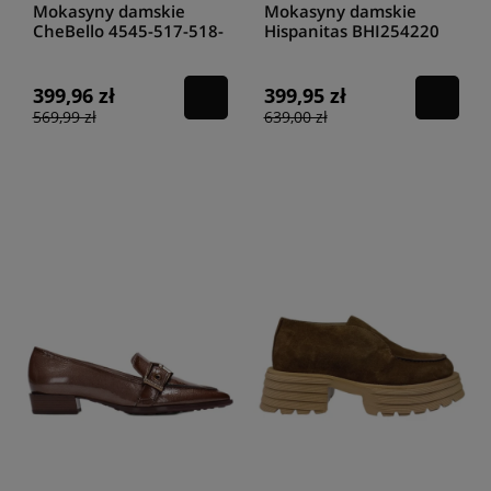
Mokasyny damskie
Mokasyny damskie
CheBello 4545-517-518-
Hispanitas BHI254220
PSK-S173 złoty panterka
black/white
399,96 zł
399,95 zł
569,99 zł
639,00 zł