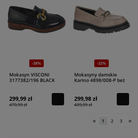
-38%
-32%
Mokasyn VISCONI
Mokasyny damskie
3177382/196 BLACK
Karino 4898/008-P beż
299,99 zł
299,98 zł
479,99 zł
439,99 zł
«
»
1
2
3