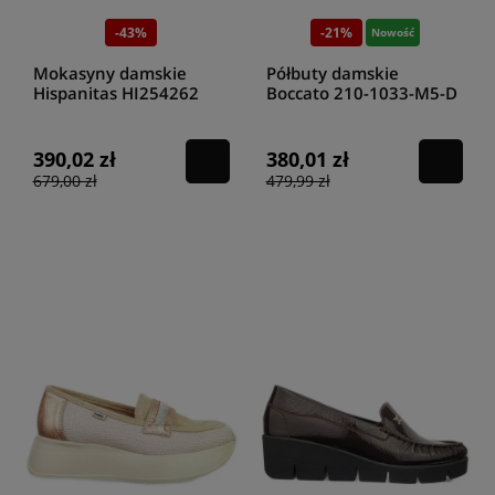
-43%
-21%
Nowość
Mokasyny damskie
Półbuty damskie
Hispanitas HI254262
Boccato 210-1033-M5-D
avellana
270 rudy
390,02 zł
380,01 zł
679,00 zł
479,99 zł