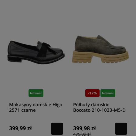
-17%
Nowość
Nowość
Mokasyny damskie Higo
Półbuty damskie
2571 czarne
Boccato 210-1033-M5-D
279 popiel
399,99 zł
399,98 zł
479,99 zł