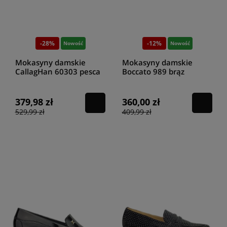
-28%
-12%
Nowość
Nowość
Mokasyny damskie
Mokasyny damskie
CallagHan 60303 pesca
Boccato 989 brąz
pink babylon
379,98 zł
360,00 zł
529,99 zł
409,99 zł