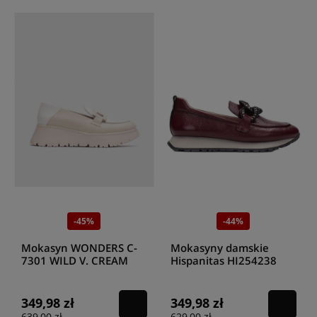
-45%
-44%
Mokasyn WONDERS C-
Mokasyny damskie
7301 WILD V. CREAM
Hispanitas HI254238
WILD V. OFF
wine
349,98 zł
349,98 zł
639,00 zł
629,00 zł