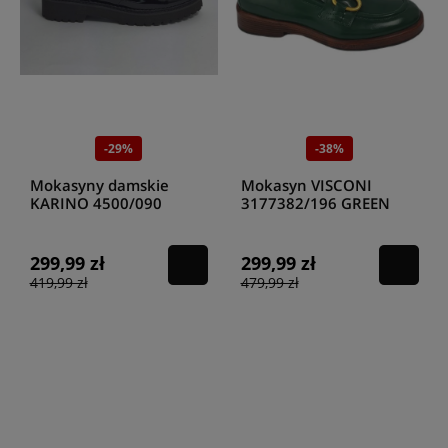
-29%
-38%
Mokasyny damskie
Mokasyn VISCONI
KARINO 4500/090
3177382/196 GREEN
czarny naplak
299,99 zł
299,99 zł
419,99 zł
479,99 zł