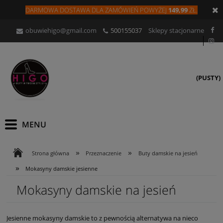
DARMOWA DOSTAWA DLA
ZAMÓW
IEŃ
POWYŻEJ
149,99
ZŁ.
obuwiehigo@gmail.com
500155037
Sklepy stacjonarne
(PUSTY)
»
»
Strona główna
Przeznaczenie
Buty damskie na jesień
»
Mokasyny damskie jesienne
Mokasyny damskie na jesień
Jesienne mokasyny damskie to z pewnością alternatywa na nieco