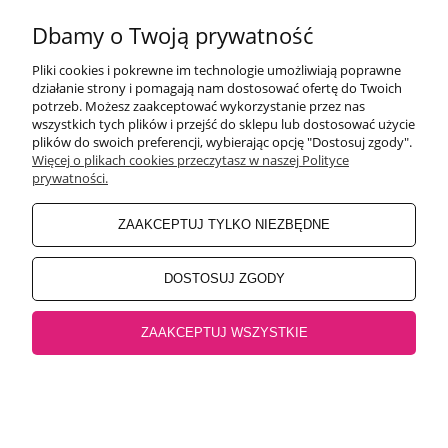
Pon-Pt 9:00-17:00
Sobota 9:30-13:30
Dbamy o Twoją prywatność
obuwiehigo@gmail.com
Pliki cookies i pokrewne im technologie umożliwiają poprawne
WARUNKI ZAKUPÓW
działanie strony i pomagają nam dostosować ofertę do Twoich
potrzeb. Możesz zaakceptować wykorzystanie przez nas
wszystkich tych plików i przejść do sklepu lub dostosować użycie
plików do swoich preferencji, wybierając opcję "Dostosuj zgody".
MOJE KONTO
Więcej o plikach cookies przeczytasz w naszej Polityce
prywatności.
INFORMACJE O SKLEPIE
ZAAKCEPTUJ TYLKO NIEZBĘDNE
BEZPIECZNE PŁATNOŚCI
DOSTOSUJ ZGODY
ZAAKCEPTUJ WSZYSTKIE
Salon główny Higo
32-500 Chrzanów, Rynek 18 |
Salon Jaworzno
43-600
Jaworzno, Rynek 4 |
Salon Oświęcim
32-600 Oświęcim, ul. Mickiewicza 10
pokaż pełną wersję strony
Sklep internetowy Shoper.pl