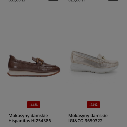
-44%
-24%
Mokasyny damskie
Mokasyny damskie
Hispanitas HI254386
IGI&CO 3650322
avellana
champagn