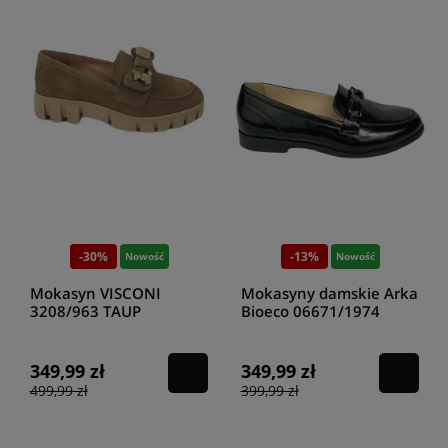
-30%
-13%
Nowość
Nowość
Mokasyn VISCONI
Mokasyny damskie Arka
3208/963 TAUP
Bioeco 06671/1974
czarny
349,99 zł
349,99 zł
499,99 zł
399,99 zł