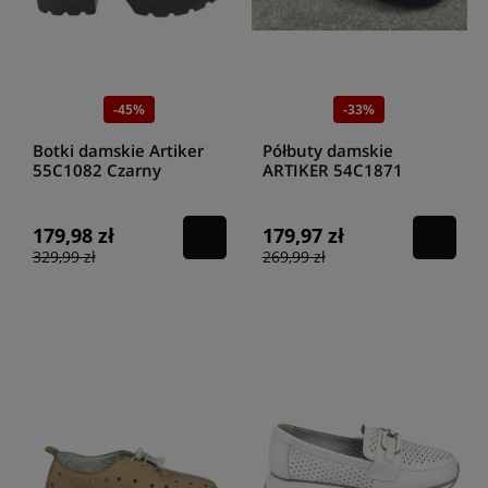
-45%
-33%
Botki damskie Artiker
Półbuty damskie
55C1082 Czarny
ARTIKER 54C1871
CZARNO ZŁOTE
179,98 zł
179,97 zł
329,99 zł
269,99 zł