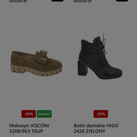
559,99 zł
499,99 zł
-30%
-35%
Nowość
Mokasyn VISCONI
Botki damskie HIGO
3208/963 TAUP
2428 ZIELONY