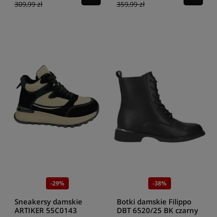
309,99 zł
359,99 zł
-29%
-38%
Sneakersy damskie
Botki damskie Filippo
ARTIKER 55C0143
DBT 6520/25 BK czarny