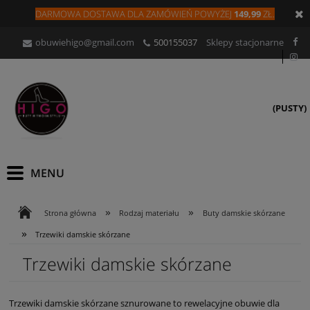
DARMOWA DOSTAWA DLA
ZAMÓW
IEŃ
POWYŻEJ
149,99
ZŁ.
obuwiehigo@gmail.com
500155037
Sklepy stacjonarne
(PUSTY)
»
»
Strona główna
Rodzaj materiału
Buty damskie skórzane
»
Trzewiki damskie skórzane
Trzewiki damskie skórzane
Trzewiki damskie skórzane sznurowane to rewelacyjne obuwie dla