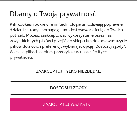
Pon-Pt 9:00-17:00
Sobota 9:30-13:30
Dbamy o Twoją prywatność
obuwiehigo@gmail.com
Pliki cookies i pokrewne im technologie umożliwiają poprawne
WARUNKI ZAKUPÓW
działanie strony i pomagają nam dostosować ofertę do Twoich
potrzeb. Możesz zaakceptować wykorzystanie przez nas
wszystkich tych plików i przejść do sklepu lub dostosować użycie
plików do swoich preferencji, wybierając opcję "Dostosuj zgody".
MOJE KONTO
Więcej o plikach cookies przeczytasz w naszej Polityce
prywatności.
INFORMACJE O SKLEPIE
ZAAKCEPTUJ TYLKO NIEZBĘDNE
BEZPIECZNE PŁATNOŚCI
DOSTOSUJ ZGODY
ZAAKCEPTUJ WSZYSTKIE
Salon główny Higo
32-500 Chrzanów, Rynek 18 |
Salon Jaworzno
43-600
Jaworzno, Rynek 4 |
Salon Oświęcim
32-600 Oświęcim, ul. Mickiewicza 10
pokaż pełną wersję strony
Sklep internetowy Shoper.pl