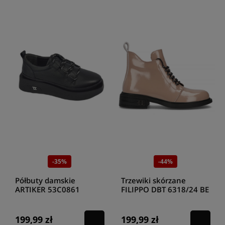
-35%
-44%
Półbuty damskie
Trzewiki skórzane
ARTIKER 53C0861
FILIPPO DBT 6318/24 BE
CZARNY
199,99 zł
199,99 zł