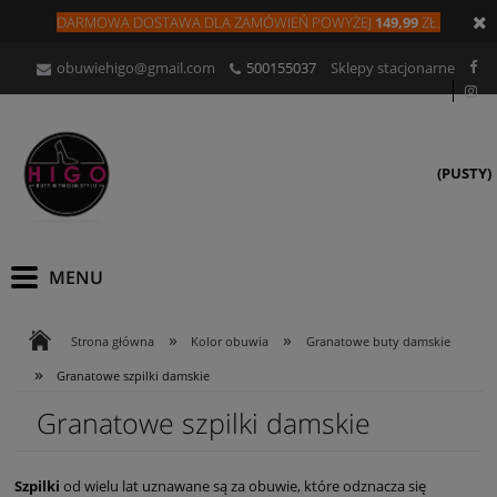
DARMOWA DOSTAWA DLA
ZAMÓW
IEŃ
POWYŻEJ
149,99
ZŁ.
obuwiehigo@gmail.com
500155037
Sklepy stacjonarne
(PUSTY)
»
»
Strona główna
Kolor obuwia
Granatowe buty damskie
»
Granatowe szpilki damskie
Granatowe szpilki damskie
Szpilki
od wielu lat uznawane są za obuwie, które odznacza się