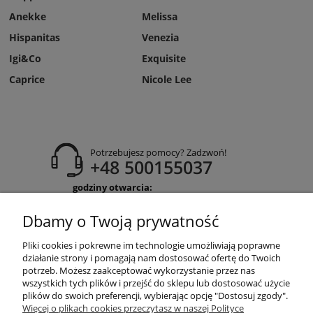
Anekke
Melissa
Hispanitas
Venezia
Igi&Co
Exquisite
Caprice
Nicole Lee
Potrzebujesz pomocy? Zadzwoń!
+48 500155037
godziny otwarcia:
Pon-Pt 9:00-17:00
Sobota 9:30-13:30
Dbamy o Twoją prywatność
obuwiehigo@gmail.com
Pliki cookies i pokrewne im technologie umożliwiają poprawne
WARUNKI ZAKUPÓW
działanie strony i pomagają nam dostosować ofertę do Twoich
potrzeb. Możesz zaakceptować wykorzystanie przez nas
wszystkich tych plików i przejść do sklepu lub dostosować użycie
plików do swoich preferencji, wybierając opcję "Dostosuj zgody".
MOJE KONTO
Więcej o plikach cookies przeczytasz w naszej Polityce