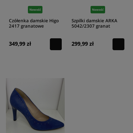
się temu dziwić. Choć najchętniej wybieranym modelem są te w kolorze
czarnym, to jednak warto zwrócić uwagę na oryginalne propozycje w
Nowość
Nowość
równie szykownych barwach.
Szpilki damskie skórzane granatowe
to doskonała propozycja dla pań ceniących sobie stonowane i
Czółenka damskie Higo
Szpilki damskie ARKA
jednocześnie eleganckie rozwiązania. Niemałą zaletą jest sam materiał,
2417 granatowe
5042/2307 granat
który odznacza się właściwościami higroskopijnymi oraz dużą
przepuszczalnością powietrza.
Granatowe szpilki skórzane
bardzo
dobrze eksponują kostkę i w gruncie rzeczy z łatwością dopasujemy je
349,99 zł
299,99 zł
do reszty stylizacji. Warto także zwrócić uwagę na
szpilki granatowe
zamszowe Higo
oraz
szpilki granatowe lakierowane
, które
odznaczają się subtelnym połyskiem. Z czym nosić
granatowe szpilki
stylizacje
?
Do jakich stylizacji pasują granatowe szpilki
damskie?
Szpilki granatowe skórzane
świetnie prezentują się w połączeniu z
formalnymi outfitami. To świetna propozycja dla pań ceniących sobie
nienachalny rodzaj elegancji każdego dnia. Można je zestawiać ze
spodniami garniturowymi, spódnicami czy sukienkami. W takich
zestawieniach równie dobrze prezentują się
granatowe szpilki na
słupku
, choć w przeciwieństwie do tradycyjnych szpilek, zapewniają
nieco stabilniejszy krok. Uniwersalność granatu powoduje, że buty tego
typu z łatwością zestawimy z pozostałymi częściami stylizacji.
Szpilki