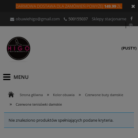
DARMOWA DOSTAWA DLA
ZAMÓW
IEŃ
POWYŻEJ
149,99
ZŁ.
obuwiehigo@gmail.com
500155037
Sklepy stacjonarne
(PUSTY)
»
»
Strona główna
Kolor obuwia
Czerwone buty damskie
»
Czerwone tenisówki damskie
Nie znaleziono produktów spełniających podane kryteria.