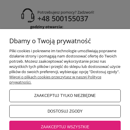
Potrzebujesz pomocy? Zadzwoń!
+48 500155037
godziny otwarcia:
Pon-Pt 9:00-17:00
Sobota 9:30-13:30
Dbamy o Twoją prywatność
obuwiehigo@gmail.com
Pliki cookies i pokrewne im technologie umożliwiają poprawne
WARUNKI ZAKUPÓW
działanie strony i pomagają nam dostosować ofertę do Twoich
potrzeb. Możesz zaakceptować wykorzystanie przez nas
wszystkich tych plików i przejść do sklepu lub dostosować użycie
plików do swoich preferencji, wybierając opcję "Dostosuj zgody".
MOJE KONTO
Więcej o plikach cookies przeczytasz w naszej Polityce
prywatności.
INFORMACJE O SKLEPIE
ZAAKCEPTUJ TYLKO NIEZBĘDNE
BEZPIECZNE PŁATNOŚCI
DOSTOSUJ ZGODY
ZAAKCEPTUJ WSZYSTKIE
Salon główny Higo
32-500 Chrzanów, Rynek 18 |
Salon Jaworzno
43-600