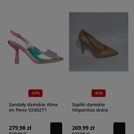
-51%
-51%
Sandały damskie Alma
Szpilki damskie
en Pena V240271
Hispanitas skóra
Galaxy Purple
naturalna HV221896
Desert
279,98 zł
269,99 zł
569,99 zł
549,99 zł