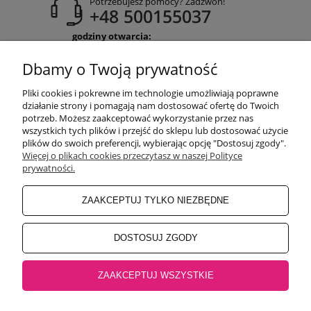
Potrzebujesz pomocy? Zadzwoń!
+48 500155037
godziny otwarcia:
Pon-Pt 9:00-17:00
Sobota 9:30-13:30
Dbamy o Twoją prywatność
obuwiehigo@gmail.com
Pliki cookies i pokrewne im technologie umożliwiają poprawne
WARUNKI ZAKUPÓW
działanie strony i pomagają nam dostosować ofertę do Twoich
potrzeb. Możesz zaakceptować wykorzystanie przez nas
wszystkich tych plików i przejść do sklepu lub dostosować użycie
plików do swoich preferencji, wybierając opcję "Dostosuj zgody".
MOJE KONTO
Więcej o plikach cookies przeczytasz w naszej Polityce
prywatności.
INFORMACJE O SKLEPIE
ZAAKCEPTUJ TYLKO NIEZBĘDNE
BEZPIECZNE PŁATNOŚCI
DOSTOSUJ ZGODY
ZAAKCEPTUJ WSZYSTKIE
Salon główny Higo
32-500 Chrzanów, Rynek 18 |
Salon Jaworzno
43-600
Jaworzno, Rynek 4 |
Salon Oświęcim
32-600 Oświęcim, ul. Mickiewicza 10