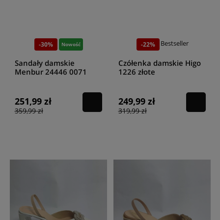
Bestseller
-30%
-22%
Nowość
Sandały damskie
Czółenka damskie Higo
Menbur 24446 0071
1226 złote
gris/grey
251,99 zł
249,99 zł
359,99 zł
319,99 zł