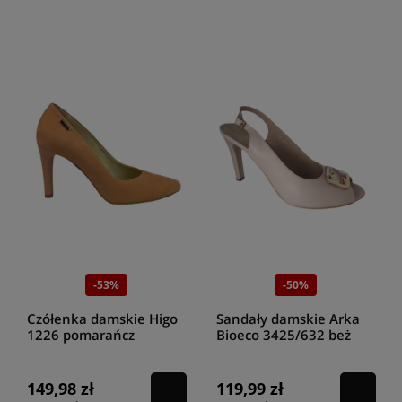
-53%
-50%
Czółenka damskie Higo
Sandały damskie Arka
1226 pomarańcz
Bioeco 3425/632 beż
149,98 zł
119,99 zł