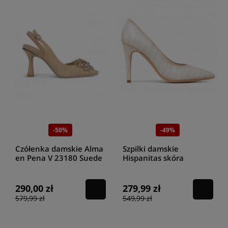
-50%
-49%
Czółenka damskie Alma
Szpilki damskie
en Pena V 23180 Suede
Hispanitas skóra
Vision
naturalna HV221896
Panna
290,00 zł
279,99 zł
579,99 zł
549,99 zł