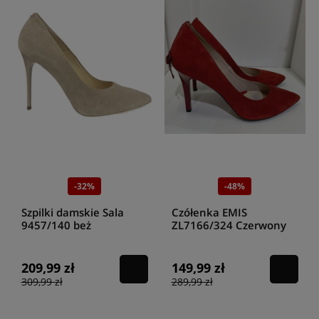
-32%
-48%
Szpilki damskie Sala
Czółenka EMIS
9457/140 beż
ZL7166/324 Czerwony
209,99 zł
149,99 zł
309,99 zł
289,99 zł