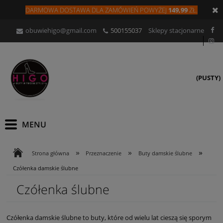
DARMOWA DOSTAWA DLA
ZAMÓW
IEŃ
POWYŻEJ
149,99
ZŁ.
obuwiehigo@gmail.com
500155037
Sklepy stacjonarne
(PUSTY)
»
»
»
Strona główna
Przeznaczenie
Buty damskie ślubne
Czółenka damskie ślubne
Czółenka ślubne
Czółenka damskie ślubne to buty, które od wielu lat cieszą się sporym