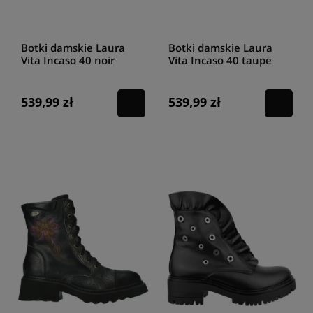
posiadają zbędnych dodatków. Gruba podeszwa doskonale
amortyzuje i sprawia, że chodzenie nawet po wymagających terenach
nie sprawia żadnego problemu. Panie poszukujące butów na
chłodniejsze dni z pewnością zwrócą uwagę na
trapery damskie
Botki damskie Laura
Botki damskie Laura
czarne zimowe
. W ofercie znajdziemy mnóstwo propozycji, choć
Vita Incaso 40 noir
Vita Incaso 40 taupe
szczególnym uznaniem cieszą się
trapery damskie ocieplane czarne
w wykonaniu Artikera. Producent oferuje wyjątkowe
czarne
ocieplane trapery damskie z naturalnej skóry
odznaczające się
539,99 zł
539,99 zł
zachwycającym designem. Dostępne są modele z karbowaną solidną
podeszwą lub niewielkim obcasem.
Buty zimowe damskie trapery
czarne
znajdujące się w ofercie powstały z wysokogatunkowych
materiałów. Są trwałe i z pewnością posłużą przez wiele sezonów.
Czarne trapery damskie stylizacje - do
czego pasują takie buty?
Czarne trapery damskie
stylizacje mogą stanowić źródło inspiracji dla
pań uwielbiających modowe eksperymenty. Tak naprawdę nie ma w tej
materii żadnych granic, ponieważ przełamywanie utartych schematów
to domena dzisiejszych czasów i sposób na stworzenie wyjątkowych
stylizacji.
Trapery damskie czarne lakierowane
mogą z
powodzeniem być traktowane jako wygodne obuwie na co dzień.
Doskonale komponują się z casual'owymi stylizacjami i zapewniają
maksymalny poziom wygody podczas chodzenia.
Czarne botki