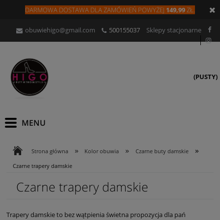
DARMOWA DOSTAWA DLA
ZAMÓW
IEŃ
POWYŻEJ
149,99
ZŁ.
obuwiehigo@gmail.com
500155037
Sklepy stacjonarne
(PUSTY)
»
»
»
Strona główna
Kolor obuwia
Czarne buty damskie
Czarne trapery damskie
Czarne trapery damskie
Trapery damskie to bez wątpienia świetna propozycja dla pań