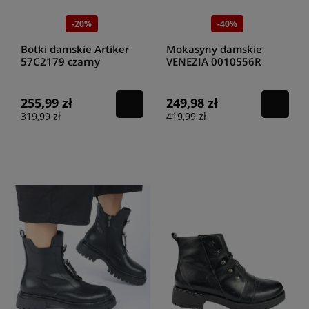
-20%
-40%
Botki damskie Artiker
Mokasyny damskie
57C2179 czarny
VENEZIA 0010556R
BLACK
255,99 zł
249,98 zł
319,99 zł
419,99 zł