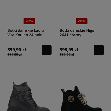
trapery damskie
przybierają nieco bardziej elegancki wygląd. Są
solidne i trwałe, aczkolwiek wyposażono je w kobiecy pierwiastek. Tego
rodzaju obuwie doskonale komponuje się z eleganckimi outfitami,
dodając im pewnego rodzaju charakteru. Warto w tym miejscu
wspomnieć o pięknych modelach oferowanych przez Karino.
-30%
-30%
Szczególnym uznaniem cieszą się
czarne trapery damskie na
platformie
. Będą dobrym wyborem dla pań ceniących sobie
Botki damskie Laura
Botki damskie Higo
funkcjonalność i wygodę.
Trapery damskie wysokie czarne
to
Vita Kouleo 24 noir
2641 czarny
świetny wybór dla pań, które chętnie sięgają po szykowne rozwiązania,
aczkolwiek poszukują również bezwarunkowego komfortu. Świetnie
prezentują się
trapery damskie czarne wysokie
marki Sca Viola,
399,96 zł
398,99 zł
które tak naprawdę są bardzo dobrą kombinacją szykownych botków i
569,99 zł
569,99 zł
traperów.
Gdzie znajdziemy idealne czarne trapery
damskie?
Damskie czarne trapery
cieszą się niesłabnącą popularnością od
wielu lat. Każdego roku producenci wypuszczają na rynek kolejne
propozycje w nieco innych odsłonach. Nie ma co do tego wątpliwości,
że to jedne z najwygodniejszych butów damskich, które sprawdzą się w
przypadku aktywnego trybu życia. Serdecznie zapraszamy do
zapoznania się z ofertą naszego sklepu HIGO. Możemy pochwalić się
pokaźną kolekcję
traperów damskich w kolorze czarnym
, które
wyszły spod skrzydeł najlepszych światowych producentów.