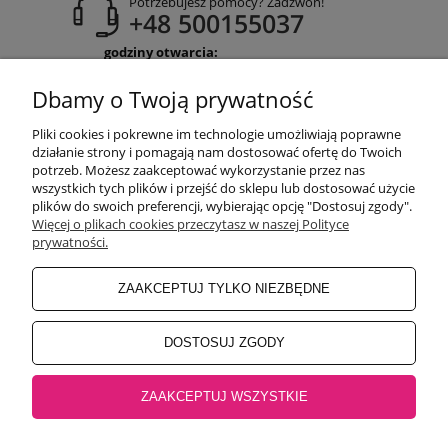
Potrzebujesz pomocy? Zadzwoń!
+48 500155037
godziny otwarcia:
Pon-Pt 9:00-17:00
Sobota 9:30-13:30
Dbamy o Twoją prywatność
obuwiehigo@gmail.com
Pliki cookies i pokrewne im technologie umożliwiają poprawne
WARUNKI ZAKUPÓW
działanie strony i pomagają nam dostosować ofertę do Twoich
potrzeb. Możesz zaakceptować wykorzystanie przez nas
wszystkich tych plików i przejść do sklepu lub dostosować użycie
plików do swoich preferencji, wybierając opcję "Dostosuj zgody".
MOJE KONTO
Więcej o plikach cookies przeczytasz w naszej Polityce
prywatności.
INFORMACJE O SKLEPIE
ZAAKCEPTUJ TYLKO NIEZBĘDNE
BEZPIECZNE PŁATNOŚCI
DOSTOSUJ ZGODY
ZAAKCEPTUJ WSZYSTKIE
Salon główny Higo
32-500 Chrzanów, Rynek 18 |
Salon Jaworzno
43-600
Jaworzno, Rynek 4 |
Salon Oświęcim
32-600 Oświęcim, ul. Mickiewicza 10