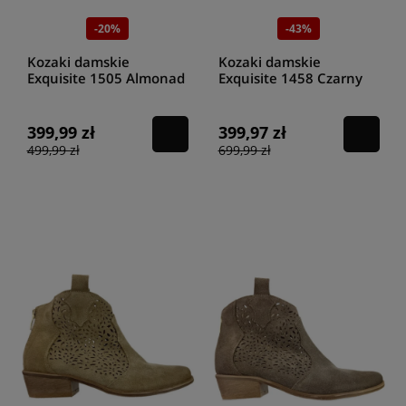
niepowtarzalnego wyglądu. Charakterystyczny w wyglądzie
kowbojek
damskich Exquisite
jest przede wszystkim kształt przodu cholewki i
-20%
-43%
obcasa.
Kozaki damskie
Kozaki damskie
Kowbojki damskie zazwyczaj mają nieco spiczasty przód cholewki,
Exquisite 1505 Almonad
Exquisite 1458 Czarny
często zakończony innym materiałem. Proponowane przez firmę
welur
welur
Exquisite buty kowbojki
mają niezwykle często cholewki zakończone
w przedniej części wykończone innym rodzajem skóry, co nadaje im
399,99 zł
399,97 zł
niepowtarzalnego charakteru. Ciekawie prezentują się również
zamszowe kowbojki z odpowiednio przecieranymi czubami, dzięki
499,99 zł
699,99 zł
czemu zyskują gładkość i nadają butom niepowtarzalnego wyglądu.
Charakterystyczny obcas w kowbojkach
Exquisite
Charakterystyczna cechą, jaka posiadają wszystkie
kowbojki damskie
Exquisite
jest ich obcas. Najczęściej jest on niezbyt wysoki, szeroki
przy cholewce i minimalnie węższy w dolnej jego części. To nadaje mu
charakterystycznego wyglądu, i pozwala już na pierwszy rzut oka
odróżnić ten model obuwia od innych.
Ciekawa kolorystyka kowbojek damskich
Exquisite