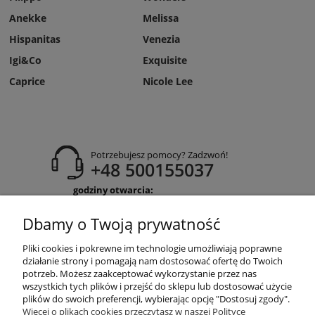
Anekke
Melissa
Hispanitas
Venezia
Igi&Co
Exquisite
Caprice
Nicole Lee
Potrzebujesz pomocy? Zadzwoń!
+48 500155037
godziny otwarcia:
Pon-Pt 9:00-17:00
Sobota 9:30-13:30
Dbamy o Twoją prywatność
obuwiehigo@gmail.com
Pliki cookies i pokrewne im technologie umożliwiają poprawne
WARUNKI ZAKUPÓW
działanie strony i pomagają nam dostosować ofertę do Twoich
potrzeb. Możesz zaakceptować wykorzystanie przez nas
wszystkich tych plików i przejść do sklepu lub dostosować użycie
plików do swoich preferencji, wybierając opcję "Dostosuj zgody".
MOJE KONTO
Więcej o plikach cookies przeczytasz w naszej Polityce