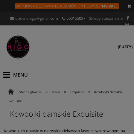
DARMOWA DOSTAWA DLA
ZAMÓW
IEŃ
POWYŻEJ
149,99
ZŁ.
obuwiehigo@gmail.com
500155037
Sklepy stacjonarne
(PUSTY)
»
»
»
Strona główna
Marki
Exquisite
Kowbojki damskie
Exquisite
Kowbojki damskie Exquisite
Kowbojki to obuwie w niezwykle ciekawym fasonie, wzorowanym na