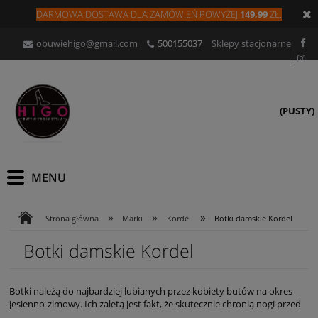
DARMOWA DOSTAWA DLA
ZAMÓW
IEŃ
POWYŻEJ
149,99
ZŁ.
obuwiehigo@gmail.com
500155037
Sklepy stacjonarne
(PUSTY)
»
»
»
Strona główna
Marki
Kordel
Botki damskie Kordel
Botki damskie Kordel
Botki należą do najbardziej lubianych przez kobiety butów na okres
jesienno-zimowy. Ich zaletą jest fakt, że skutecznie chronią nogi przed
zimnem, a jednocześnie pasują do wszystkich rodzajów sylwetki, nie