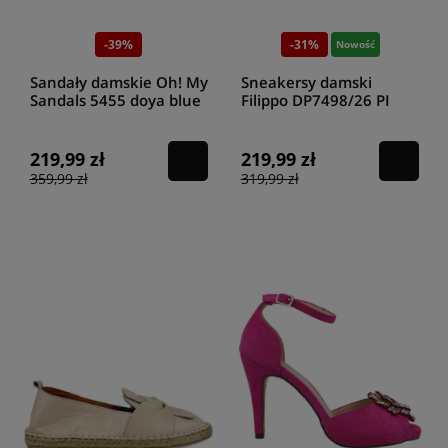
-39%
-31%
Nowość
Sandały damskie Oh! My
Sneakersy damski
Sandals 5455 doya blue
Filippo DP7498/26 PI
różowe
219,99 zł
219,99 zł
359,99 zł
319,99 zł