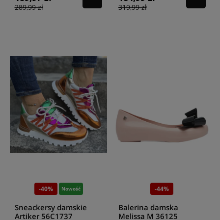
289,99 zł
319,99 zł
-40%
-44%
Nowość
Sneackersy damskie
Balerina damska
Artiker 56C1737
Melissa M 36125