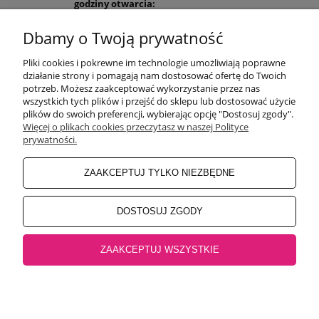
godziny otwarcia:
Pon-Pt 9:00-17:00
Sobota 9:30-13:30
Dbamy o Twoją prywatność
obuwiehigo@gmail.com
Pliki cookies i pokrewne im technologie umożliwiają poprawne
WARUNKI ZAKUPÓW
działanie strony i pomagają nam dostosować ofertę do Twoich
potrzeb. Możesz zaakceptować wykorzystanie przez nas
wszystkich tych plików i przejść do sklepu lub dostosować użycie
plików do swoich preferencji, wybierając opcję "Dostosuj zgody".
MOJE KONTO
Więcej o plikach cookies przeczytasz w naszej Polityce
prywatności.
INFORMACJE O SKLEPIE
ZAAKCEPTUJ TYLKO NIEZBĘDNE
BEZPIECZNE PŁATNOŚCI
DOSTOSUJ ZGODY
ZAAKCEPTUJ WSZYSTKIE
Salon główny Higo
32-500 Chrzanów, Rynek 18 |
Salon Jaworzno
43-600
Jaworzno, Rynek 4 |
Salon Oświęcim
32-600 Oświęcim, ul. Mickiewicza 10
pokaż pełną wersję strony