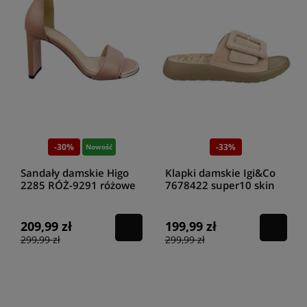
-30%
-33%
Nowość
Sandały damskie Higo
Klapki damskie Igi&Co
2285 RÓŻ-9291 różowe
7678422 super10 skin
209,99 zł
199,99 zł
299,99 zł
299,99 zł