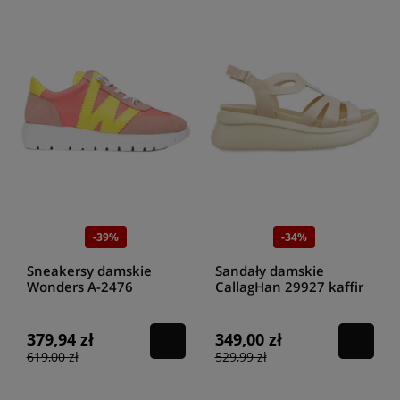
-39%
-34%
Sneakersy damskie
Sandały damskie
Wonders A-2476
CallagHan 29927 kaffir
combination coral/cyber
rose llana
379,94 zł
349,00 zł
619,00 zł
529,99 zł