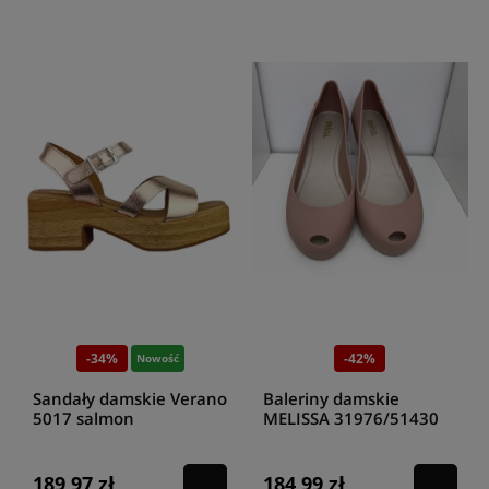
-34%
-42%
Nowość
Sandały damskie Verano
Baleriny damskie
5017 salmon
MELISSA 31976/51430
Pink/ Beige
189,97 zł
184,99 zł