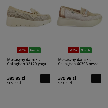
-30%
-28%
Nowość
Nowość
Mokasyny damskie
Mokasyny damskie
CallagHan 32120 yoga
CallagHan 60303 pesca
pink amal
pink babylon
399,99 zł
379,98 zł
569,99 zł
529,99 zł