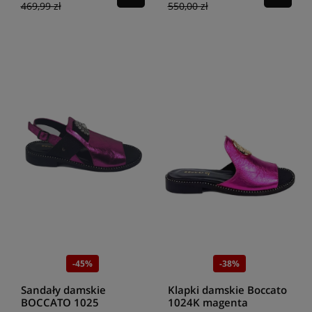
469,99 zł
550,00 zł
-45%
-38%
Sandały damskie
Klapki damskie Boccato
BOCCATO 1025
1024K magenta