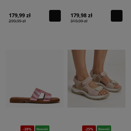
kolorowe
ultragirl classy
pink/black
179,99 zł
179,98 zł
299,99 zł
319,99 zł
-38%
-25%
Nowość
Nowość