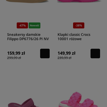
-47%
-38%
Nowość
Sneakersy damskie
Klapki classic Crocs
Filippo DP6776/26 PI NV
10001 różowe
różowe
159,99 zł
149,99 zł
299,99 zł
239,99 zł