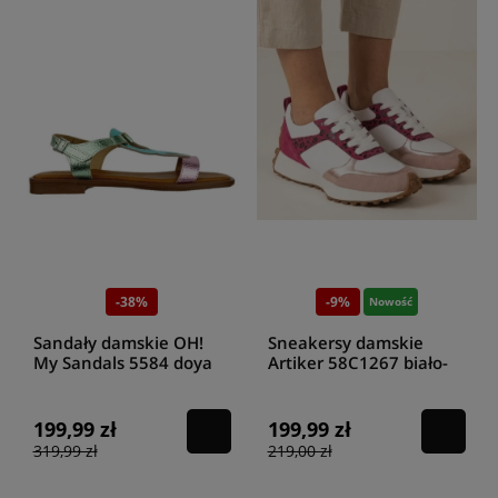
-38%
-9%
Nowość
Sandały damskie OH!
Sneakersy damskie
My Sandals 5584 doya
Artiker 58C1267 biało-
jade combi
różowe
199,99 zł
199,99 zł
319,99 zł
219,00 zł