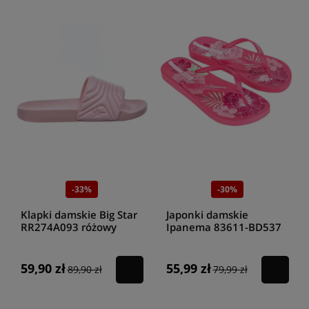
-33%
-30%
Klapki damskie Big Star
Japonki damskie
RR274A093 różowy
Ipanema 83611-BD537
pink/green
59,90 zł
55,99 zł
89,90 zł
79,99 zł