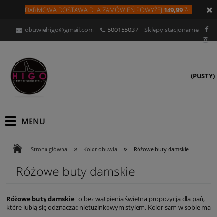
DARMOWA DOSTAWA DLA
ZAMÓW
IEŃ
POWYŻEJ
149,99
ZŁ.
obuwiehigo@gmail.com
500155037
Sklepy stacjonarne
(PUSTY)
»
»
Strona główna
Kolor obuwia
Różowe buty damskie
Różowe buty damskie
Różowe buty damskie
to bez wątpienia świetna propozycja dla pań,
które lubią się odznaczać nietuzinkowym stylem. Kolor sam w sobie ma
w sobie energetyzujący ładunek i raczej kojarzy się pozytywnie. Może