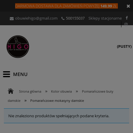
DARMOWA DOSTAWA DLA
ZAMÓW
IEŃ
POWYŻEJ
149,99
ZŁ.
obuwiehigo@gmail.com
500155037
Sklepy stacjonarne
(PUSTY)
»
»
Strona główna
Kolor obuwia
Pomarańczowe buty
»
damskie
Pomarańczowe mokasyny damskie
Nie znaleziono produktów spełniających podane kryteria.