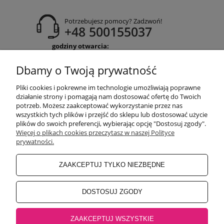
Potrzebujesz pomocy? Zadzwoń!
+48 500155037
godziny otwarcia:
Pon-Pt 9:00-17:00
Sobota 9:30-13:30
Dbamy o Twoją prywatność
obuwiehigo@gmail.com
Pliki cookies i pokrewne im technologie umożliwiają poprawne
WARUNKI ZAKUPÓW
działanie strony i pomagają nam dostosować ofertę do Twoich
potrzeb. Możesz zaakceptować wykorzystanie przez nas
wszystkich tych plików i przejść do sklepu lub dostosować użycie
plików do swoich preferencji, wybierając opcję "Dostosuj zgody".
MOJE KONTO
Więcej o plikach cookies przeczytasz w naszej Polityce
prywatności.
INFORMACJE O SKLEPIE
ZAAKCEPTUJ TYLKO NIEZBĘDNE
BEZPIECZNE PŁATNOŚCI
DOSTOSUJ ZGODY
ZAAKCEPTUJ WSZYSTKIE
Salon główny Higo
32-500 Chrzanów, Rynek 18 |
Salon Jaworzno
43-600