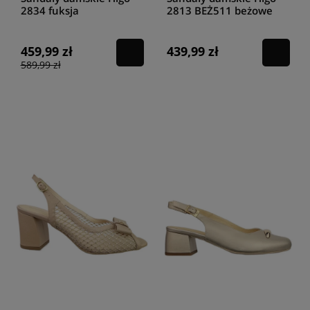
2834 fuksja
2813 BEŻ511 beżowe
459,99 zł
439,99 zł
589,99 zł