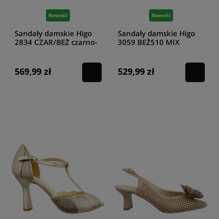
Eleganckie sandały na niskim obcasie
mają bardzo często niezwykle
Nowość
Nowość
ozdobną górę buta, która ozdobiona może być różnymi elementami.
But może zawierać na przykład ciekawe wiązanie, które poza swoją
Sandały damskie Higo
Sandały damskie Higo
dekoracyjnością, będzie również funkcjonalne, gdyż dodatkowo będzie
2834 CZAR/BEŻ czarno-
3059 BEŻ510 MIX
ono podtrzymywało naszą stopę budzie i sprawiało, iż jeszcze stabilniej
beżowe
beżowe
będzie w nim ona osadzona. Poznaj nasze
sandały na obcasie
damskie
jeszcze lepiej!
569,99 zł
529,99 zł
Już teraz wybierz wygodne sandały damskie
na obcasie dla siebie!
Jeśli chodzi o wybór obcasa w
sandałach damskich na obcasie
, może
być on niski bądź wysoki, a także gruby bądź węższy. Wiadome jest, iż
wybierając
sandały na grubym obcasie
, czy też
sandały na małym
obcasie
będą one nieco bardziej stabilne niż na przykład
sandały na
wysokim obcasie
. Choć zazwyczaj zależy to od naszego
przyzwyczajenia, gdyż wiele kobiet bardzo lubi wysokie buty. Chcąc
zdecydować się na najbardziej uniwersalne
sandały damskie na
obcasie
, najlepiej wybrać
czarne sandały na obcasie
bądź
beżowe
sandały na obcasie
.