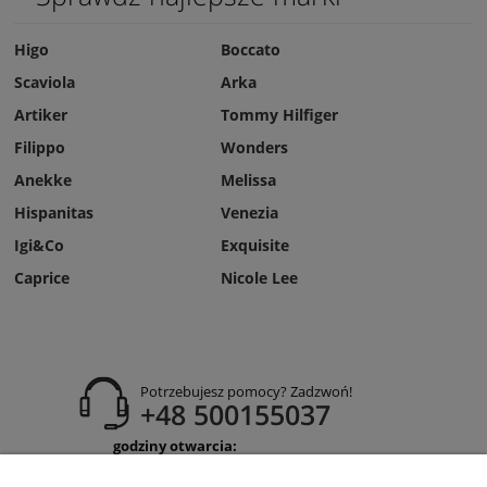
Higo
Boccato
Scaviola
Arka
Artiker
Tommy Hilfiger
Filippo
Wonders
Anekke
Melissa
Hispanitas
Venezia
Igi&Co
Exquisite
Caprice
Nicole Lee
Potrzebujesz pomocy? Zadzwoń!
+48 500155037
godziny otwarcia:
Pon-Pt 9:00-17:00
Sobota 9:30-13:30