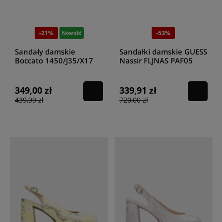
-21%
-53%
Nowość
Sandały damskie
Sandałki damskie GUESS
Boccato 1450/J35/X17
Nassir FLJNAS PAF05
010 ecru
magenta
349,00 zł
339,91 zł
439,99 zł
720,00 zł