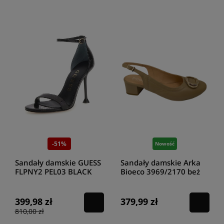
-51%
Nowość
Sandały damskie GUESS
Sandały damskie Arka
FLPNY2 PEL03 BLACK
Bioeco 3969/2170 beż
399,98 zł
379,99 zł
810,00 zł