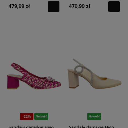
479,99 zł
479,99 zł
-22%
Nowość
Nowość
Sandały damskie Higo
Sandały damskie Higo