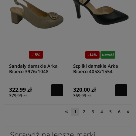
-15%
-14%
Nowość
Sandały damskie Arka
Szpilki damskie Arka
Bioeco 3976/1048
Bioeco 4058/1554
beż/cappuccino
czarny
322,99 zł
320,00 zł
379,99 zł
369,99 zł
«
»
1
2
3
4
5
6
Sprawdź najlepsze marki