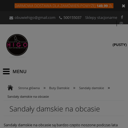
DARMOWA DOSTAWA DLA
ZAMÓW
IEŃ
POWYŻEJ
149,99
ZŁ.
obuwiehigo@gmail.com
500155037
Sklepy stacjonarne
(PUSTY)
»
»
»
Strona główna
Buty Damskie
Sandały damskie
Sandały damskie na obcasie
Sandały damskie na obcasie
Sandały damskie na obcasie są bardzo często noszone podczas lata