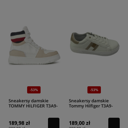
-53%
-53%
Sneakersy damskie
Sneakersy damskie
TOMMY HILFIGER T3A9-
Tommy Hilfiger T3A9-
32989-1269A493 OFF-
32703 White platinum
WHITE
189,98 zł
189,00 zł