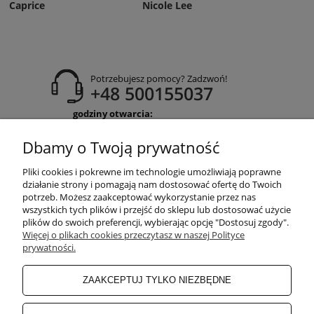
Caprice
Nicole Lee
Potrzebujesz pomocy? Zadzwoń!
+48 500155037
godziny otwarcia:
Pon-Pt 9:00-17:00
Sobota 9:30-13:30
Dbamy o Twoją prywatność
obuwiehigo@gmail.com
Pliki cookies i pokrewne im technologie umożliwiają poprawne
WARUNKI ZAKUPÓW
działanie strony i pomagają nam dostosować ofertę do Twoich
potrzeb. Możesz zaakceptować wykorzystanie przez nas
wszystkich tych plików i przejść do sklepu lub dostosować użycie
plików do swoich preferencji, wybierając opcję "Dostosuj zgody".
MOJE KONTO
Więcej o plikach cookies przeczytasz w naszej Polityce
prywatności.
INFORMACJE O SKLEPIE
ZAAKCEPTUJ TYLKO NIEZBĘDNE