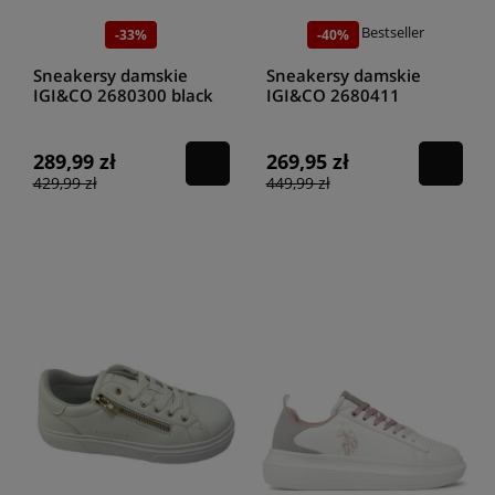
Sportowe obuwie damskie ekologiczne
powinno odznaczać się
Bestseller
-33%
-40%
wyjątkowo solidnym wykonaniem i jakościowo doskonałym
materiałem. Tylko wtedy będzie można oczekiwać produktu, który
Sneakersy damskie
Sneakersy damskie
posłuży nam przez wiele lat. W naszym sklepie liczy się przede
IGI&CO 2680300 black
IGI&CO 2680411
wszystkim zadowolenie klienta, a co za tym idzie - najwyższa jakość
brązowy
oferowanego obuwie. Zapraszamy do zapoznania się z ofertą
ekologicznych adidasów damskich
w sklepie Higo.
289,99 zł
269,95 zł
429,99 zł
449,99 zł