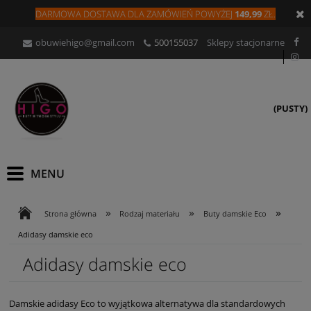
DARMOWA DOSTAWA DLA
ZAMÓW
IEŃ
POWYŻEJ
149,99
ZŁ.
obuwiehigo@gmail.com
500155037
Sklepy stacjonarne
(PUSTY)
»
»
»
Strona główna
Rodzaj materiału
Buty damskie Eco
Adidasy damskie eco
Adidasy damskie eco
Damskie adidasy Eco to wyjątkowa alternatywa dla standardowych