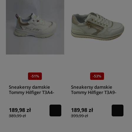
-51%
-53%
Sneakersy damskie
Sneakersy damskie
Tommy Hilfiger T3A4-
Tommy Hilfiger T3A9-
32164-0289X048 White
32731 White platinum
platinum
189,98 zł
189,98 zł
389,99 zł
399,99 zł