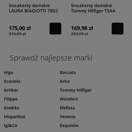
Sneakersy damskie
Sneakersy damskie
LAURA BIAGIOTTI 7803
Tommy Hilfiger T3A4-
white
32160-0813X223 White
Beige
175,00 zł
169,98 zł
319,99 zł
359,99 zł
Sprawdź najlepsze marki
Higo
Boccato
Scaviola
Arka
Artiker
Tommy Hilfiger
Filippo
Wonders
Anekke
Melissa
Hispanitas
Venezia
Igi&Co
Exquisite