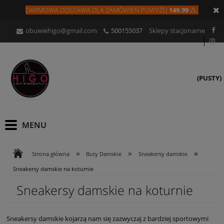
DARMOWA DOSTAWA DLA
ZAMÓW
IEŃ
POWYŻEJ
149,99
ZŁ.
obuwiehigo@gmail.com
500155037
Sklepy stacjonarne
(PUSTY)
»
»
»
Strona główna
Buty Damskie
Sneakersy damskie
Sneakersy damskie na koturnie
Sneakersy damskie na koturnie
Sneakersy damskie kojarzą nam się zazwyczaj z bardziej sportowymi