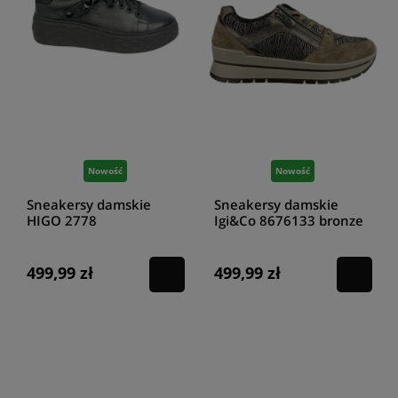
Nowość
Nowość
Sneakersy damskie
Sneakersy damskie
HIGO 2778
Igi&Co 8676133 bronze
CZAR499/117/S
499,99 zł
499,99 zł