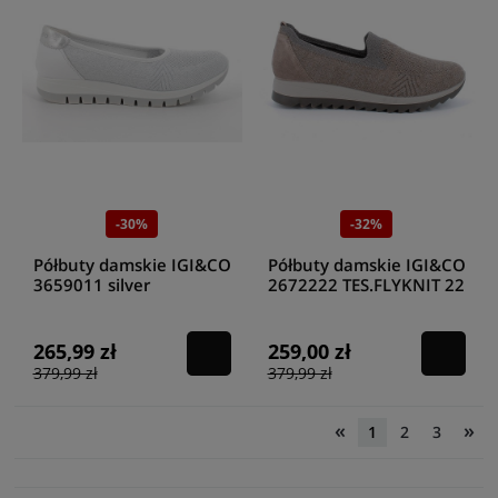
-30%
-32%
Półbuty damskie IGI&CO
Półbuty damskie IGI&CO
3659011 silver
2672222 TES.FLYKNIT 22
/TAUP
265,99 zł
259,00 zł
379,99 zł
379,99 zł
«
»
1
2
3