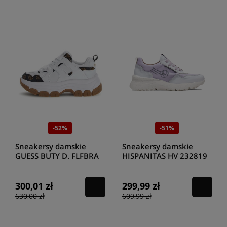
-52%
-51%
Sneakersy damskie
Sneakersy damskie
GUESS BUTY D. FLFBRA
HISPANITAS HV 232819
FAL12 WHIBR/ BIAŁY
ECOPOLIN WHITE
LAVANDA
300,01 zł
299,99 zł
630,00 zł
609,99 zł