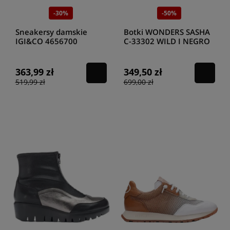
-30%
-50%
Sneakersy damskie
Botki WONDERS SASHA
IGI&CO 4656700
C-33302 WILD I NEGRO
SCAM.SU/SC.MOSA
GLOW ORO
NERO
363,99 zł
349,50 zł
519,99 zł
699,00 zł