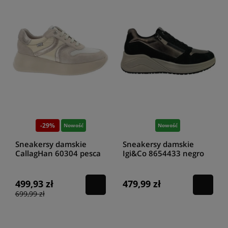
-29%
Nowość
Nowość
Sneakersy damskie
Sneakersy damskie
CallagHan 60304 pesca
Igi&Co 8654433 negro
marfil sand babylon
499,93 zł
479,99 zł
699,99 zł