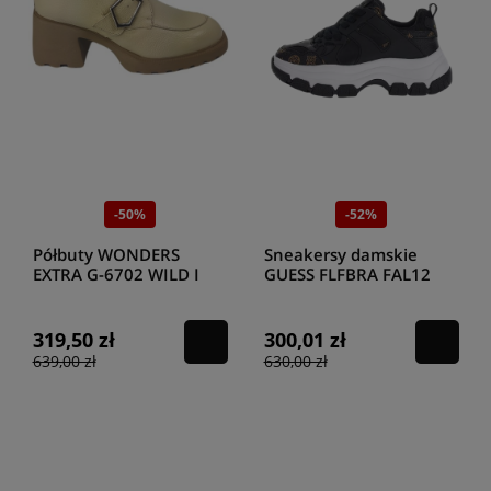
-50%
-52%
Półbuty WONDERS
Sneakersy damskie
EXTRA G-6702 WILD I
GUESS FLFBRA FAL12
CREAM
CZARNY
319,50 zł
300,01 zł
639,00 zł
630,00 zł