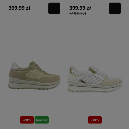
NERO/BRO
399,99 zł
399,99 zł
519,99 zł
-20%
-30%
Nowość