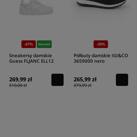
-47%
-30%
Nowość
Sneakersy damskie
Półbuty damskie IGI&CO
Guess FLJANC ELL12
3659000 nero
white
269,99 zł
265,99 zł
510,00 zł
379,99 zł