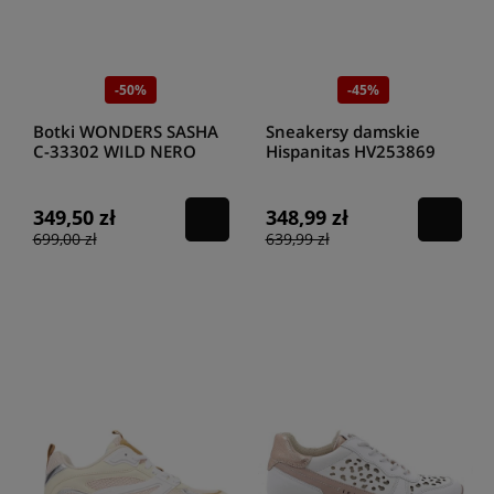
-50%
-45%
Botki WONDERS SASHA
Sneakersy damskie
C-33302 WILD NERO
Hispanitas HV253869
GLOW PLOMO
white
349,50 zł
348,99 zł
699,00 zł
639,99 zł