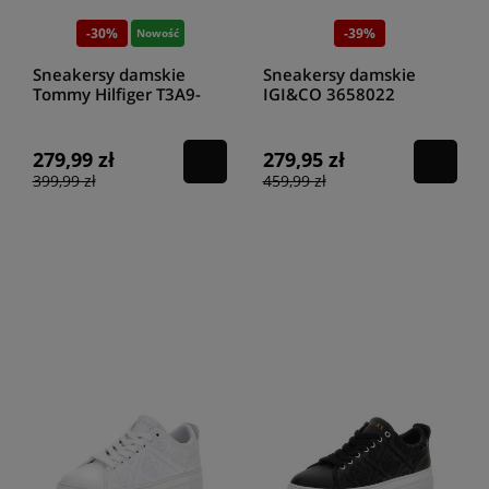
-30%
-39%
Nowość
Sneakersy damskie
Sneakersy damskie
Tommy Hilfiger T3A9-
IGI&CO 3658022
34252-1355X024
NATURAL
white/platinum
279,99 zł
279,95 zł
399,99 zł
459,99 zł