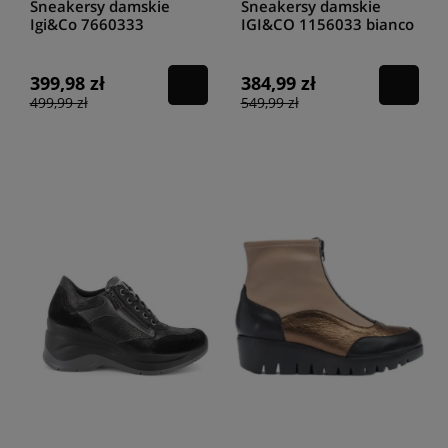
Sneakersy damskie
Sneakersy damskie
Igi&Co 7660333
IGI&CO 1156033 bianco
scam/rete grace avioro
399,98 zł
384,99 zł
499,99 zł
549,99 zł