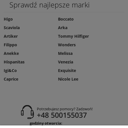
Sprawdź najlepsze marki
Higo
Boccato
Scaviola
Arka
Artiker
Tommy Hilfiger
Filippo
Wonders
Anekke
Melissa
Hispanitas
Venezia
Igi&Co
Exquisite
Caprice
Nicole Lee
Potrzebujesz pomocy? Zadzwoń!
+48 500155037
godziny otwarcia:
Pon-Pt 9:00-17:00