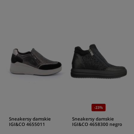
-23%
Sneakersy damskie
Sneakersy damskie
IGI&CO 4655011
IGI&CO 4658300 negro
SCAM.SU/SC.MOSA