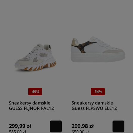
-49%
-54%
Sneakersy damskie
Sneakersy damskie
GUESS FLJNOR FAL12
Guess FLPSWO ELE12
TAUPE
WHITE
299,99 zł
299,98 zł
585,00 zł
650,00 zł