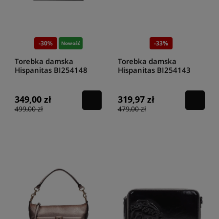
-30%
-33%
Nowość
Torebka damska
Torebka damska
Hispanitas BI254148
Hispanitas BI254143
black
cuero
349,00 zł
319,97 zł
499,00 zł
479,00 zł