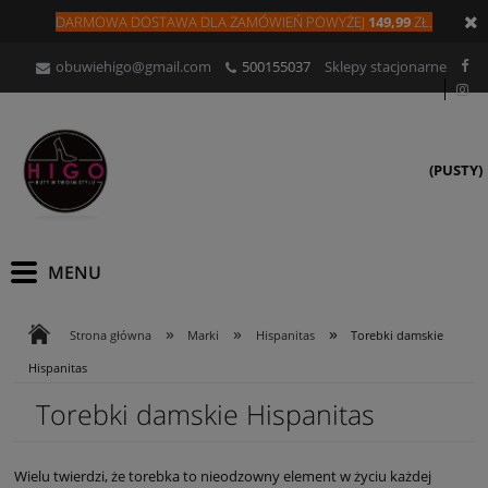
DARMOWA DOSTAWA DLA
ZAMÓW
IEŃ
POWYŻEJ
149,99
ZŁ.
obuwiehigo@gmail.com
500155037
Sklepy stacjonarne
(PUSTY)
»
»
»
Strona główna
Marki
Hispanitas
Torebki damskie
Hispanitas
Torebki damskie Hispanitas
Wielu twierdzi, że torebka to nieodzowny element w życiu każdej