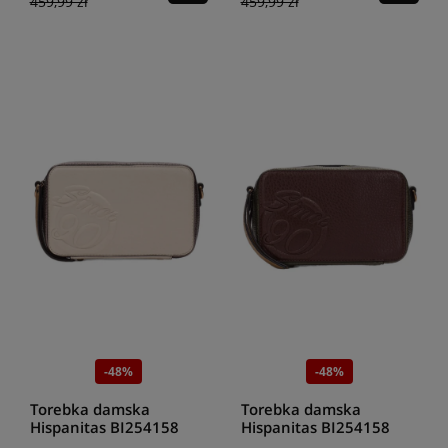
459,99 zł
459,99 zł
-48%
-48%
Torebka damska
Torebka damska
Hispanitas BI254158
Hispanitas BI254158
cream
avellana