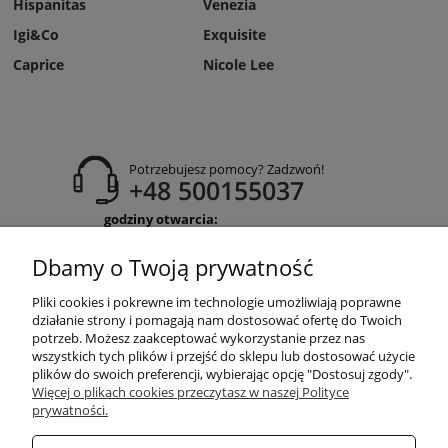
Hispanitas
Venezia
Igi&Co
Exquisite
Caprice
Nicole Lee
Potrzebujesz pomocy? Zadzwoń!
+48 500155037
godziny otwarcia:
Pon-Pt 9:00-17:00
Sobota 9:30-13:30
Dbamy o Twoją prywatność
obuwiehigo@gmail.com
Pliki cookies i pokrewne im technologie umożliwiają poprawne
WARUNKI ZAKUPÓW
działanie strony i pomagają nam dostosować ofertę do Twoich
potrzeb. Możesz zaakceptować wykorzystanie przez nas
wszystkich tych plików i przejść do sklepu lub dostosować użycie
plików do swoich preferencji, wybierając opcję "Dostosuj zgody".
MOJE KONTO
Więcej o plikach cookies przeczytasz w naszej Polityce
prywatności.
INFORMACJE O SKLEPIE