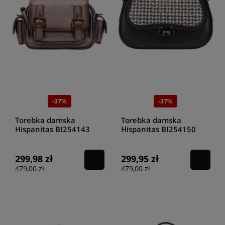
-37%
-37%
Torebka damska
Torebka damska
Hispanitas BI254143
Hispanitas BI254150
topo
black/white
299,98 zł
299,95 zł
479,00 zł
479,00 zł