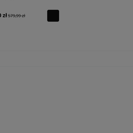
 zł
579,99 zł