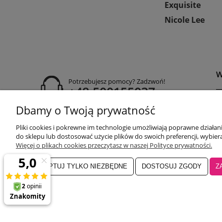
Exquisite
Nicole Lee
W
Potrzebujesz pomocy? Zadzwoń!
+48 500155037
Dbamy o Twoją prywatność
P
godziny otwarcia:
R
Pon-Pt 9:00-17:00
Pliki cookies i pokrewne im technologie umożliwiają poprawne działa
Sobota 9:30-13:30
P
do sklepu lub dostosować użycie plików do swoich preferencji, wybiera
obuwiehigo@gmail.com
C
Więcej o plikach cookies przeczytasz w naszej Polityce prywatności.
ZAAKCEPTUJ TYLKO NIEZBĘDNE
DOSTOSUJ ZGODY
Z
Salon główny Higo
32-500 Chrzanó