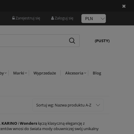
Zarejestruj się
Zaloguj się
(PUSTY)
rby
Marki
Wyprzedaże
Akcesoria
Blog
Sortuj wg:
Nazwa produktu A-Z
,
KARINO
i
Wonders
łączą klasyczną elegancję z
ducentów wnosi do świata mody obuwniczej swój unikalny
odnajdują się w różnych stylizacjach, od casualowych po