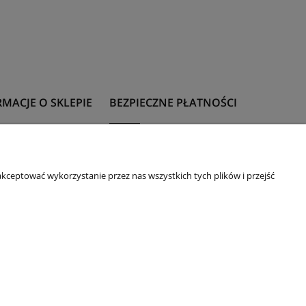
MACJE O SKLEPIE
BEZPIECZNE PŁATNOŚCI
t
Formy płatności
 z rozmiarami
kceptować wykorzystanie przez nas wszystkich tych plików i przejść
 upominkowa
ie
acje i zwroty
daże na okazje
m
32-600 Oświęcim, ul. Mickiewicza 10