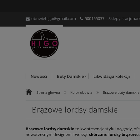
obuwiehigo@gmail.com
500155037
Sklepy stacjonar
Nowości
Buty Damskie
Likwidacja kolekcji
»
»
Strona główna
Kolor obuwia
Brązowe buty damskie
Brązowe lordsy damskie
Brązowe lordsy damskie
to kwintesencja stylu i wygody, o
nowoczesnym designem, tworząc
skórzane lordsy brązowe
charakter, oferując
brązowe lordsy
dopasowane do różnorodnyc