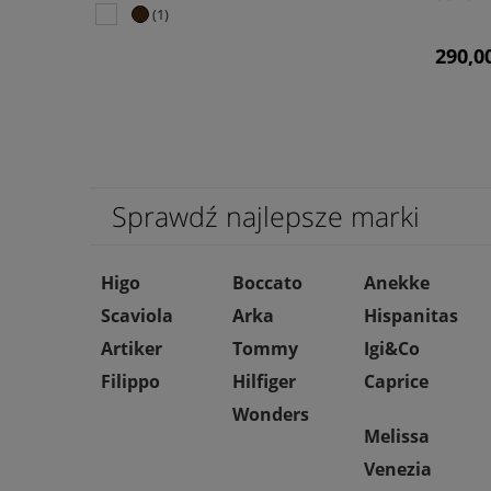
(1)
290,00
Sprawdź najlepsze marki
Higo
Boccato
Anekke
Scaviola
Arka
Hispanitas
Artiker
Tommy
Igi&Co
Filippo
Hilfiger
Caprice
Wonders
Melissa
Venezia