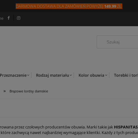
DARMOWA DOSTAWA DLA
ZAMÓW
IEŃ
POWYŻEJ
149,99
ZŁ.
ne
Przeznaczenie
Rodzaj materiału
Kolor obuwia
Torebki i to
»
Brązowe lordsy damskie
ferowana przez czołowych producentów obuwia. Marki takie jak
HISPANITAS
, które zachwycą nawet najbardziej wymagające klientki. Każdy z tych pro
h potrzeb i preferencji. Ich uniwersalny charakter sprawia, że doskonale 