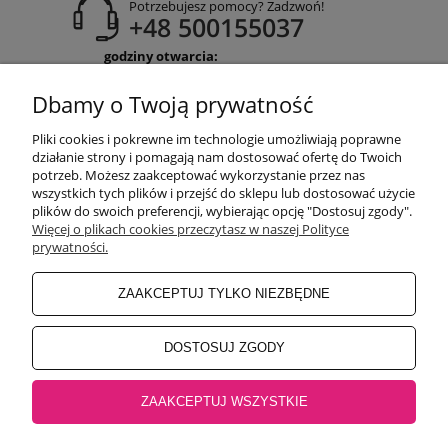
Potrzebujesz pomocy? Zadzwoń!
+48 500155037
godziny otwarcia:
Pon-Pt 9:00-17:00
Sobota 9:30-13:30
Dbamy o Twoją prywatność
obuwiehigo@gmail.com
Pliki cookies i pokrewne im technologie umożliwiają poprawne
WARUNKI ZAKUPÓW
działanie strony i pomagają nam dostosować ofertę do Twoich
potrzeb. Możesz zaakceptować wykorzystanie przez nas
wszystkich tych plików i przejść do sklepu lub dostosować użycie
plików do swoich preferencji, wybierając opcję "Dostosuj zgody".
MOJE KONTO
Więcej o plikach cookies przeczytasz w naszej Polityce
prywatności.
INFORMACJE O SKLEPIE
ZAAKCEPTUJ TYLKO NIEZBĘDNE
BEZPIECZNE PŁATNOŚCI
DOSTOSUJ ZGODY
ZAAKCEPTUJ WSZYSTKIE
Salon główny Higo
32-500 Chrzanów, Rynek 18 |
Salon Jaworzno
43-600
Jaworzno, Rynek 4 |
Salon Oświęcim
32-600 Oświęcim, ul. Mickiewicza 10