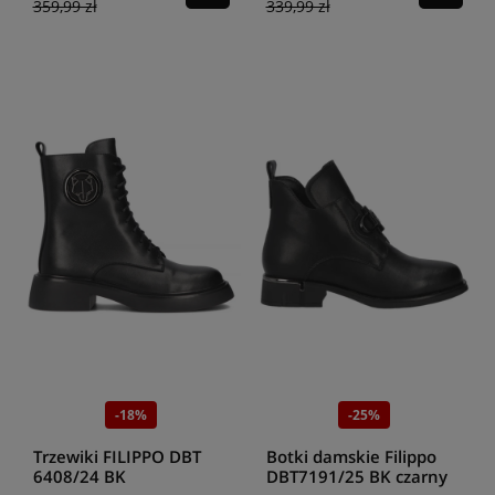
359,99 zł
339,99 zł
-18%
-25%
Trzewiki FILIPPO DBT
Botki damskie Filippo
6408/24 BK
DBT7191/25 BK czarny