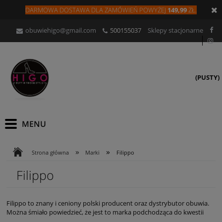
DARMOWA DOSTAWA DLA
ZAMÓW
IEŃ
POWYŻEJ
149,99
ZŁ.
obuwiehigo@gmail.com
500155037
Sklepy stacjonarne
(PUSTY)
»
»
Strona główna
Marki
Filippo
Filippo
Filippo to znany i ceniony polski producent oraz dystrybutor obuwia.
Można śmiało powiedzieć, że jest to marka podchodząca do kwestii
jakości bardzo poważnie. Staranność wykonania oraz dbałość o