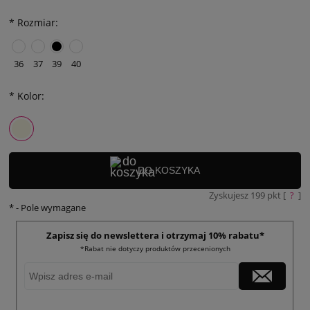
*
Rozmiar:
36
37
39
40
*
Kolor:
DO KOSZYKA
Zyskujesz
199
pkt [
?
]
*
- Pole wymagane
Zapisz się do newslettera i otrzymaj 10% rabatu*
*Rabat nie dotyczy produktów przecenionych