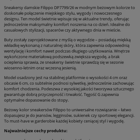
Sneakersy damskie Filippo DP7799/26 w modnym beżowym kolorze to
doskonałe połączenie miejskiego stylu, wygody i nowoczesnego
designu. Ten model świetnie wpisuje się w aktualne trendy, oferując
jednocześnie maksymalny komfort noszenia na co dzień. Idealne do
casualowych stylizacji, spacerów czy aktywnego dnia w mieście.
Buty zostały zaprojektowane z myślą o wygodzie – posiadają miękką
wkładkę wykonaną z naturalnej skóry, która zapewnia odpowiednią
wentylację i komfort nawet podczas długiego użytkowania. Wnętrze
wykończone materiałową podszewką zwiększa wygodę, a brak
ocieplenia sprawia, że sneakersy świetnie sprawdzą się w sezonie
wiosenno-letnim oraz wczesną jesienią.
Model osadzony jest na stabilnej platformie o wysokości 4 cm oraz
obcasie 6 cm, co subtelnie podnosi sylwetkę, jednocześnie zachowując
komfort chodzenia. Podeszwa z wysokiej jakości tworzywa sztucznego
gwarantuje dobrą przyczepność i trwałość. Tęgość G zapewnia
optymalne dopasowanie do stopy.
Beżowy kolor sneakersów Filippo to uniwersalne rozwiązanie – łatwo
dopasujesz je do jeansów, legginsów, sukienek czy sportowej elegancji.
To must-have w garderobie każdej kobiety ceniącej styl i wygodę.
Najważniejsze cechy produktu: