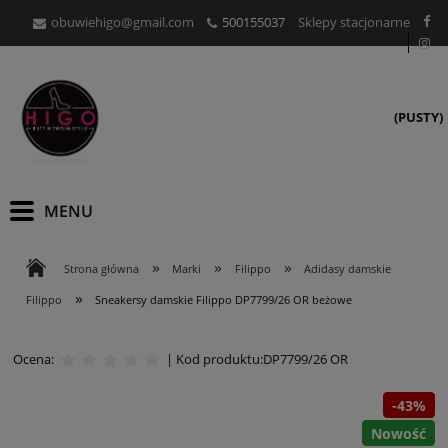
obuwiehigo@gmail.com
500155037
Sklepy stacjonarne
(PUSTY)
»
»
»
Strona główna
Marki
Filippo
Adidasy damskie
»
Filippo
Sneakersy damskie Filippo DP7799/26 OR beżowe
Ocena:
| Kod produktu:
DP7799/26 OR
-43%
Nowość