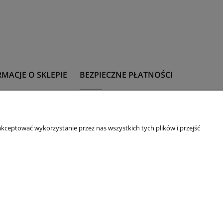
MACJE O SKLEPIE
BEZPIECZNE PŁATNOŚCI
t
Formy płatności
 z rozmiarami
kceptować wykorzystanie przez nas wszystkich tych plików i przejść
 upominkowa
ie
acje i zwroty
daże na okazje
m
32-600 Oświęcim, ul. Mickiewicza 10