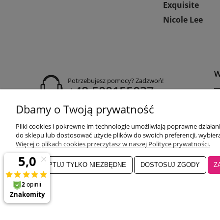
Exquisite
Nicole Lee
W
Potrzebujesz pomocy? Zadzwoń!
+48 500155037
Dbamy o Twoją prywatność
P
godziny otwarcia:
R
Pon-Pt 9:00-17:00
Pliki cookies i pokrewne im technologie umożliwiają poprawne działa
Sobota 9:30-13:30
P
do sklepu lub dostosować użycie plików do swoich preferencji, wybiera
obuwiehigo@gmail.com
C
Więcej o plikach cookies przeczytasz w naszej Polityce prywatności.
ZAAKCEPTUJ TYLKO NIEZBĘDNE
DOSTOSUJ ZGODY
Z
Salon główny Higo
32-500 Chrzanó