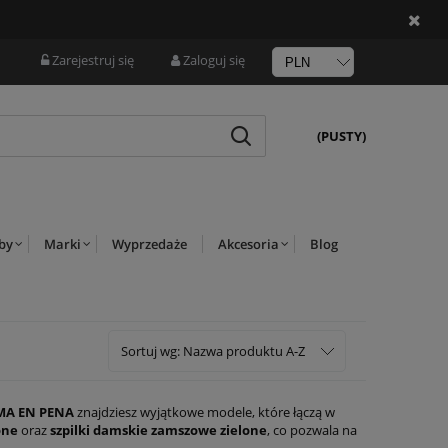
Zarejestruj się
Zaloguj się
(PUSTY)
rby
Marki
Wyprzedaże
Akcesoria
Blog
Sortuj wg:
Nazwa produktu A-Z
MA EN PENA
znajdziesz wyjątkowe modele, które łączą w
one
oraz
szpilki damskie zamszowe zielone
, co pozwala na
lek od ALMA EN PENA zapewnia nie tylko stylowy wygląd, ale