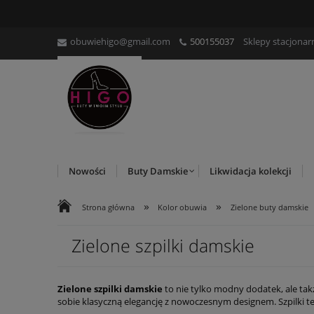
obuwiehigo@gmail.com
500155037
Sklepy stacjonar
Nowości
Buty Damskie
Likwidacja kolekcji
»
»
Strona główna
Kolor obuwia
Zielone buty damskie
Zielone szpilki damskie
Zielone szpilki damskie
to nie tylko modny dodatek, ale ta
sobie klasyczną elegancję z nowoczesnym designem. Szpilki 
idealne dopasowanie do Twojego gustu i potrzeb. Dzięki star