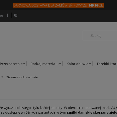
DARMOWA DOSTAWA DLA
ZAMÓW
IEŃ
POWYŻEJ
149,99
ZŁ.
ne
Przeznaczenie
Rodzaj materiału
Kolor obuwia
Torebki i to
»
Zielone szpilki damskie
kże wyraz osobistego stylu każdej kobiety. W ofercie renomowanej marki
AL
te są dostępne w różnych wariantach, w tym
szpilki damskie skórzane ziel
annemu wykonaniu i wysokiej jakości materiałów, każda para zielonych szpi