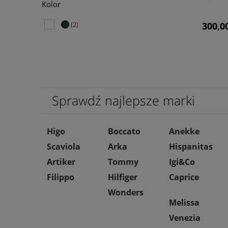
Kolor
(2)
300,00
Sprawdź najlepsze marki
Higo
Boccato
Anekke
Scaviola
Arka
Hispanitas
Artiker
Tommy
Igi&Co
Filippo
Hilfiger
Caprice
Wonders
Melissa
Venezia