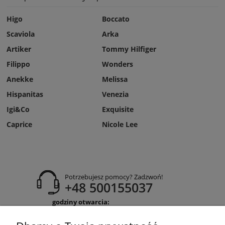
Higo
Boccato
Scaviola
Arka
Artiker
Tommy Hilfiger
Filippo
Wonders
Anekke
Melissa
Hispanitas
Venezia
Igi&Co
Exquisite
Caprice
Nicole Lee
Potrzebujesz pomocy? Zadzwoń!
+48 500155037
godziny otwarcia:
Pon-Pt 9:00-17:00
Sobota 9:30-13:30