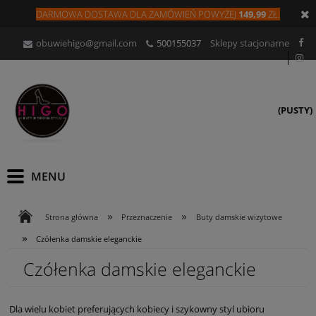
DARMOWA DOSTAWA DLA
ZAMÓW
IEŃ
POWYŻEJ
149,99
ZŁ.
obuwiehigo@gmail.com
500155037
Sklepy stacjonarne
(PUSTY)
»
»
Strona główna
Przeznaczenie
Buty damskie wizytowe
»
Czółenka damskie eleganckie
Czółenka damskie eleganckie
Dla wielu kobiet preferujących kobiecy i szykowny styl ubioru