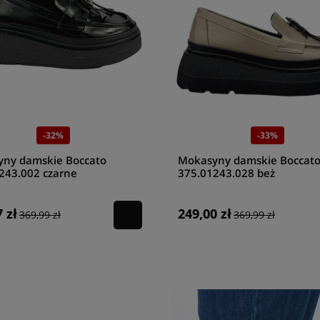
-32%
-33%
ny damskie Boccato
Mokasyny damskie Boccat
243.002 czarne
375.01243.028 beż
 zł
249,00 zł
369,99 zł
369,99 zł