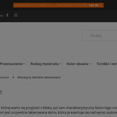
DARMOWA DOSTAWA DLA
ZAMÓW
IEŃ
POWYŻEJ
149,99
ZŁ.
ne
Przeznaczenie
Rodzaj materiału
Kolor obuwia
Torebki i to
»
rowane
Mokasyny damskie lakierowane
e
tórej warto się przyjrzeć z bliska. Już sam charakterystyczny fason tego
tem jest oczywiście lakierowana skóra, która prezentuje się nad wyraz sz
óra to ceniony wśród producentów surowiec. Jest wytrzymała, elastyczna, a 