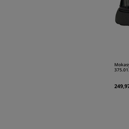
Mokasy
375.01
249,97