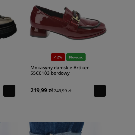
-12%
Nowość
o
Mokasyny damskie Artiker
55C0103 bordowy
219,99 zł
249,99 zł