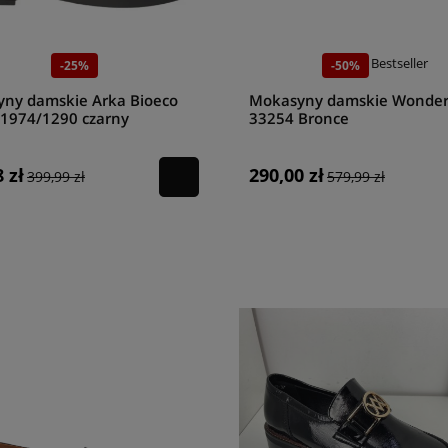
Bestseller
-25%
-50%
ny damskie Arka Bioeco
Mokasyny damskie Wonder
1974/1290 czarny
33254 Bronce
 zł
290,00 zł
399,99 zł
579,99 zł