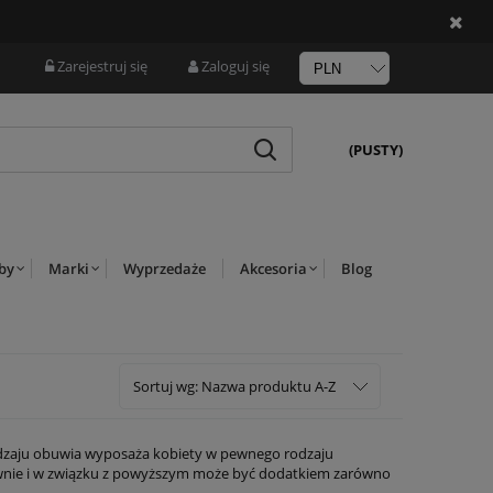
Zarejestruj się
Zaloguj się
(PUSTY)
rby
Marki
Wyprzedaże
Akcesoria
Blog
Sortuj wg:
Nazwa produktu A-Z
 rodzaju obuwia wyposaża kobiety w pewnego rodzaju
ykownie i w związku z powyższym może być dodatkiem zarówno
przede wszystkim odznacza się dużą przepuszczalnością