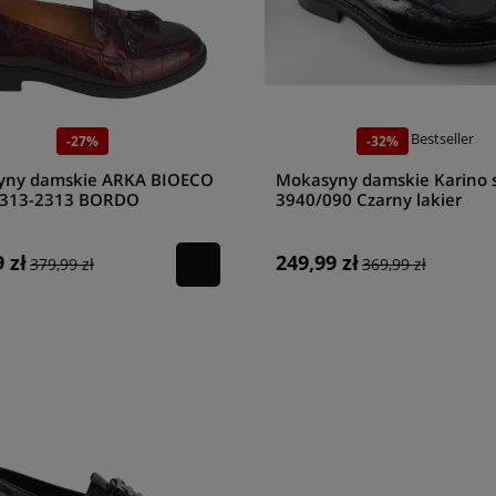
Bestseller
-27%
-32%
yny damskie ARKA BIOECO
Mokasyny damskie Karino 
2313-2313 BORDO
3940/090 Czarny lakier
 zł
249,99 zł
379,99 zł
369,99 zł