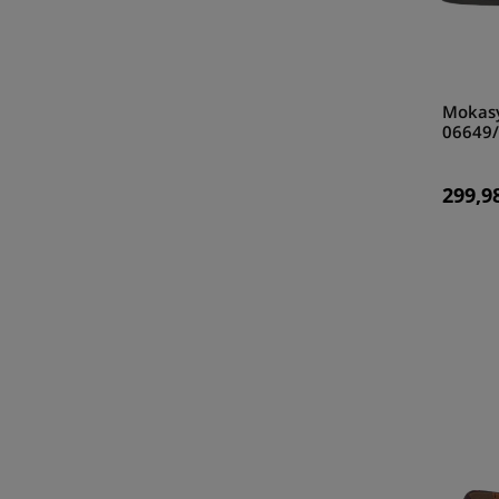
Mokasy
06649/
299,98