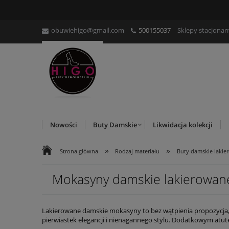
obuwiehigo@gmail.com
500155037
Sklepy stacjonar
Nowości
Buty Damskie
Likwidacja kolekcji
»
»
Strona główna
Rodzaj materiału
Buty damskie lakie
Mokasyny damskie lakierowan
Lakierowane damskie mokasyny to bez wątpienia propozycja, k
pierwiastek elegancji i nienagannego stylu. Dodatkowym atu
do formalnych kreacji, jak i tych casual'owych. Naturalna sk