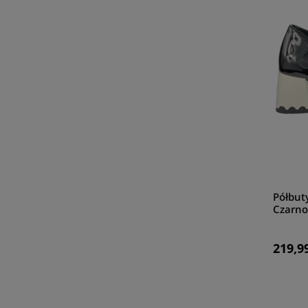
Półbut
Czarn
219,99