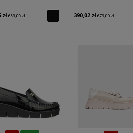
 zł
390,02 zł
639,00 zł
679,00 zł