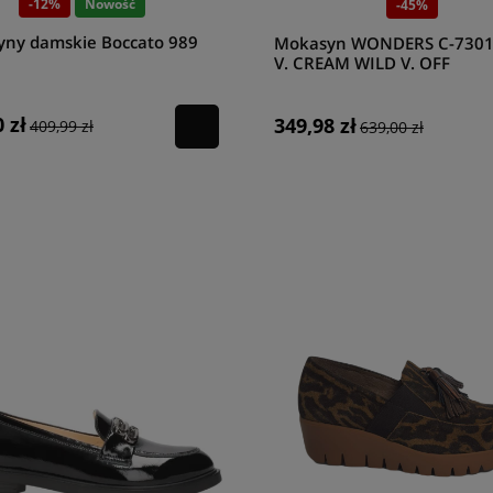
-12%
Nowość
-45%
ny damskie Boccato 989
Mokasyn WONDERS C-7301
V. CREAM WILD V. OFF
 zł
349,98 zł
409,99 zł
639,00 zł