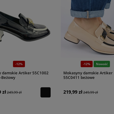
-12%
-12%
Nowość
y damskie Artiker 55C1002
Mokasyny damskie Artiker
o-Beżowy
55C0411 beżowe
 zł
219,99 zł
249,99 zł
249,99 zł