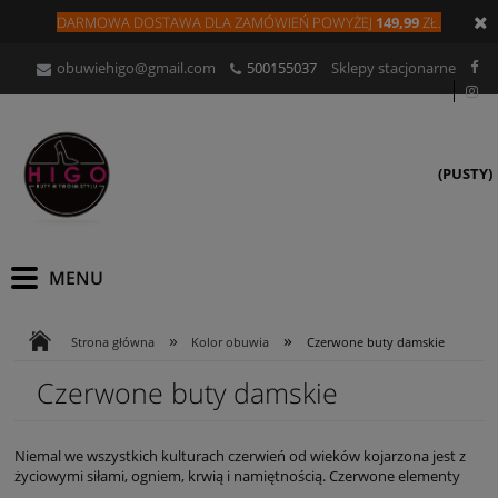
DARMOWA DOSTAWA DLA
ZAMÓW
IEŃ
POWYŻEJ
149,99
ZŁ.
obuwiehigo@gmail.com
500155037
Sklepy stacjonarne
(PUSTY)
»
»
Strona główna
Kolor obuwia
Czerwone buty damskie
Czerwone buty damskie
Niemal we wszystkich kulturach czerwień od wieków kojarzona jest z
życiowymi siłami, ogniem, krwią i namiętnością. Czerwone elementy
garderoby u kobiet to dowód na to, że mamy do czynienia z