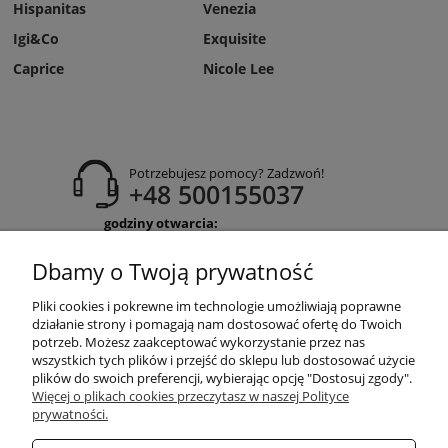
Hispanitas
Venezia
Igi&Co
Exquisite
Caprice
Nicole Lee
Potrzebujesz pomocy? Zadzwoń!
+48 500155037
godziny otwarcia:
Pon-Pt 9:00-17:00
Sobota 9:30-13:30
Dbamy o Twoją prywatność
obuwiehigo@gmail.com
Pliki cookies i pokrewne im technologie umożliwiają poprawne
WARUNKI ZAKUPÓW
działanie strony i pomagają nam dostosować ofertę do Twoich
potrzeb. Możesz zaakceptować wykorzystanie przez nas
wszystkich tych plików i przejść do sklepu lub dostosować użycie
plików do swoich preferencji, wybierając opcję "Dostosuj zgody".
MOJE KONTO
Więcej o plikach cookies przeczytasz w naszej Polityce
prywatności.
INFORMACJE O SKLEPIE