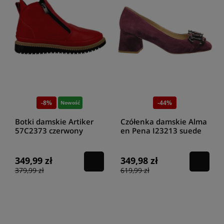
-8%
-44%
Nowość
Botki damskie Artiker
Czółenka damskie Alma
57C2373 czerwony
en Pena I23213 suede
vine
349,99 zł
349,98 zł
379,99 zł
619,99 zł