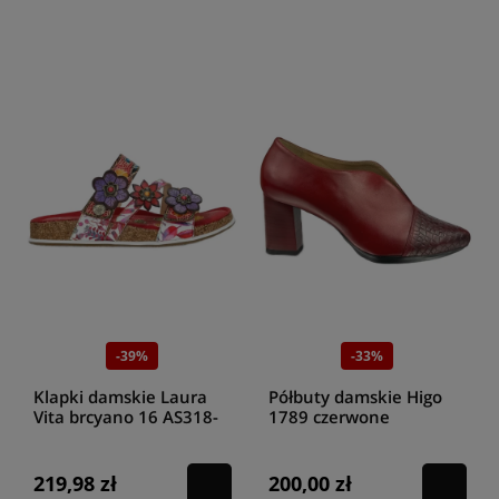
-39%
-33%
Klapki damskie Laura
Półbuty damskie Higo
Vita brcyano 16 AS318-
1789 czerwone
16 rouge
219,98 zł
200,00 zł