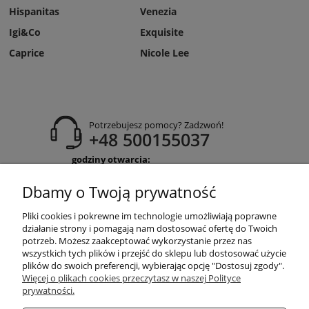
Hispanitas
Venezia
Igi&Co
Exquisite
Caprice
Nicole Lee
Potrzebujesz pomocy? Zadzwoń!
+48 500155037
godziny otwarcia:
Pon-Pt 9:00-17:00
Sobota 9:30-13:30
Dbamy o Twoją prywatność
obuwiehigo@gmail.com
Pliki cookies i pokrewne im technologie umożliwiają poprawne
WARUNKI ZAKUPÓW
działanie strony i pomagają nam dostosować ofertę do Twoich
potrzeb. Możesz zaakceptować wykorzystanie przez nas
wszystkich tych plików i przejść do sklepu lub dostosować użycie
plików do swoich preferencji, wybierając opcję "Dostosuj zgody".
MOJE KONTO
Więcej o plikach cookies przeczytasz w naszej Polityce
prywatności.