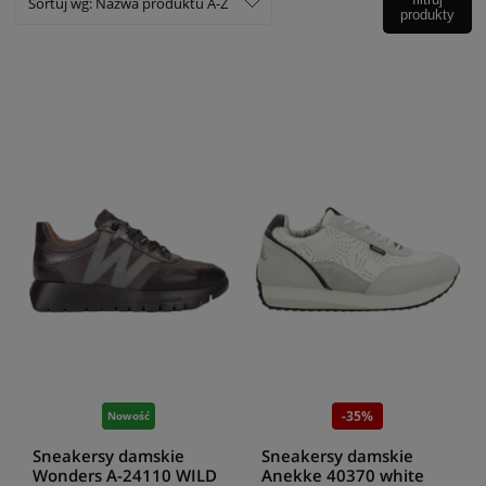
Sortuj wg:
Nazwa produktu A-Z
produkty
-35%
Nowość
Sneakersy damskie
Sneakersy damskie
Wonders A-24110 WILD
Anekke 40370 white