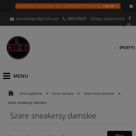
DARMOWA DOSTAWA DLA
ZAMÓW
IEŃ
POWYŻEJ
149,99
ZŁ.
obuwiehigo@gmail.com
500155037
Sklepy stacjonarne
(PUSTY)
»
»
»
Strona główna
Kolor obuwia
Szare buty damskie
Szare sneakersy damskie
Szare sneakersy damskie
filtruj