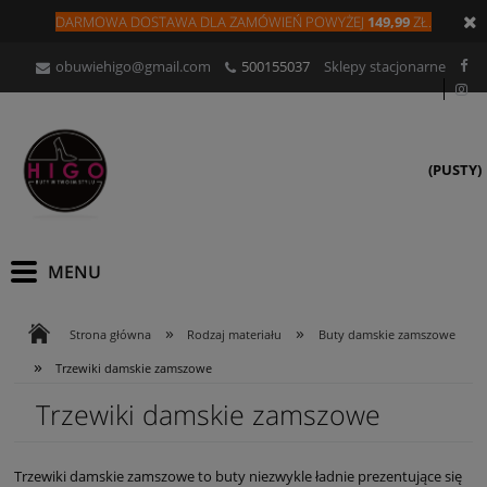
DARMOWA DOSTAWA DLA
ZAMÓW
IEŃ
POWYŻEJ
149,99
ZŁ.
obuwiehigo@gmail.com
500155037
Sklepy stacjonarne
(PUSTY)
»
»
Strona główna
Rodzaj materiału
Buty damskie zamszowe
»
Trzewiki damskie zamszowe
Trzewiki damskie zamszowe
Trzewiki damskie zamszowe to buty niezwykle ładnie prezentujące się