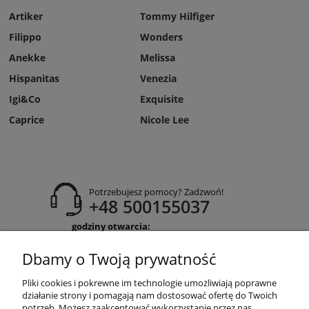
Artiker
Tommy Hilfiger
Filippo
Wonders
Anekke
Melissa
Hispanitas
Venezia
Igi&Co
Exquisite
Caprice
Nicole Lee
Potrzebujesz pomocy? Zadzwoń!
+48 500155037
godziny otwarcia:
Pon-Pt 9:00-17:00
Sobota 9:30-13:30
Dbamy o Twoją prywatność
obuwiehigo@gmail.com
Pliki cookies i pokrewne im technologie umożliwiają poprawne
WARUNKI ZAKUPÓW
działanie strony i pomagają nam dostosować ofertę do Twoich
potrzeb. Możesz zaakceptować wykorzystanie przez nas