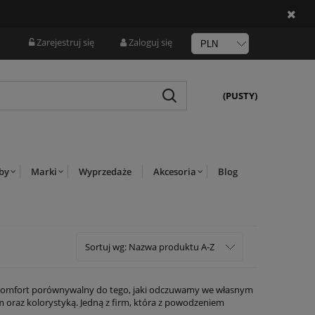
Zarejestruj się
Zaloguj się
(PUSTY)
rby
Marki
Wyprzedaże
Akcesoria
Blog
Sortuj wg:
Nazwa produktu A-Z
z komfort porównywalny do tego, jaki odczuwamy we własnym
m oraz kolorystyką. Jedną z firm, która z powodzeniem
 informacje na ten temat.