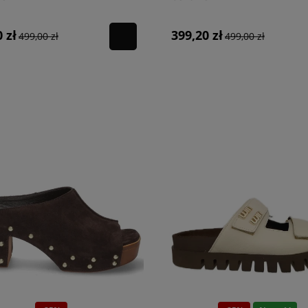
ptymalne
damskie klapki
do casualowych i szczególnych stylizacji.
 zł
399,20 zł
499,00 zł
499,00 zł