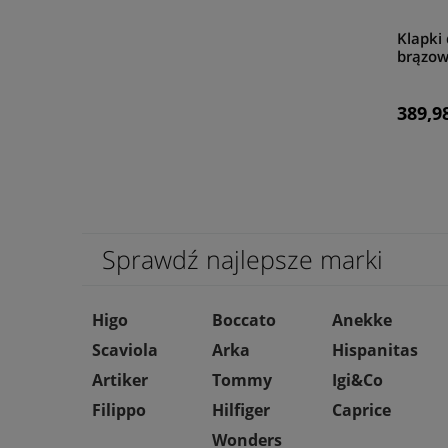
Klapki
brązo
389,98
Sprawdź najlepsze marki
Higo
Boccato
Anekke
Scaviola
Arka
Hispanitas
Artiker
Tommy
Igi&Co
Filippo
Hilfiger
Caprice
Wonders