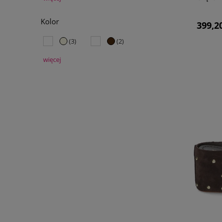
Higo, w której znajdują się klapki na każdą okazję, i znajdź o
Kolor
399,20
(3)
(2)
więcej