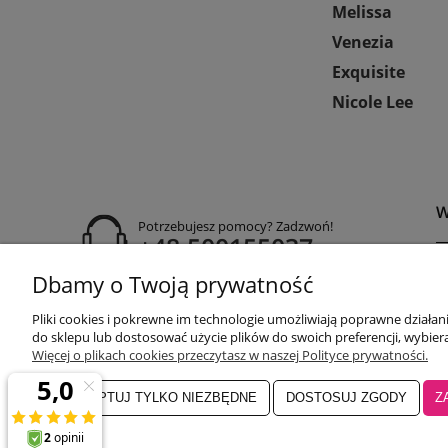
Melissa
Venezia
Exquisite
Nicole Lee
W
Potrzebujesz pomocy? Zadzwoń!
+48 500155037
Dbamy o Twoją prywatność
P
godziny otwarcia:
R
Pon-Pt 9:00-17:00
Pliki cookies i pokrewne im technologie umożliwiają poprawne działa
Sobota 9:30-13:30
P
do sklepu lub dostosować użycie plików do swoich preferencji, wybiera
obuwiehigo@gmail.com
C
Więcej o plikach cookies przeczytasz w naszej Polityce prywatności.
ZAAKCEPTUJ TYLKO NIEZBĘDNE
DOSTOSUJ ZGODY
Z
Salon główny Higo
32-500 Chrzanó