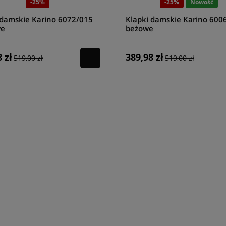
-25%
-25%
Nowość
 damskie Karino 6072/015
Klapki damskie Karino 600
we
beżowe
 zł
389,98 zł
519,00 zł
519,00 zł