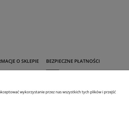
MACJE O SKLEPIE
BEZPIECZNE PŁATNOŚCI
t
Formy płatności
 z rozmiarami
kceptować wykorzystanie przez nas wszystkich tych plików i przejść
 upominkowa
ie
acje i zwroty
daże na okazje
m
32-600 Oświęcim, ul. Mickiewicza 10