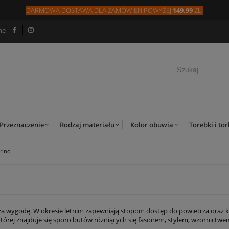
DARMOWA DOSTAWA DLA
ZAMÓW
IEŃ
POWYŻEJ
149,99
ZŁ.
ne
Przeznaczenie
Rodzaj materiału
Kolor obuwia
Torebki i to
rino
m za wygodę. W okresie letnim zapewniają stopom dostęp do powietrza ora
której znajduje się sporo butów różniących się fasonem, stylem, wzornictwe
dzieć i z czym nosić poszczególne modele? Poniżej znajdują się najważniejsze