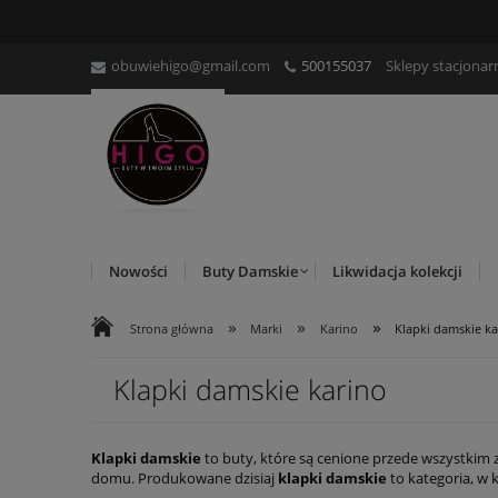
obuwiehigo@gmail.com
500155037
Sklepy stacjonar
Nowości
Buty Damskie
Likwidacja kolekcji
»
»
»
Strona główna
Marki
Karino
Klapki damskie ka
Klapki damskie karino
Klapki damskie
to buty, które są cenione przede wszystki
domu. Produkowane dzisiaj
klapki damskie
to kategoria, w 
produkuje
damskie klapki
, jest
Karino
. Co warto o niej wie