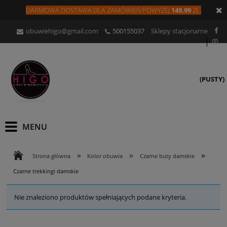
DARMOWA DOSTAWA DLA
ZAMÓW
IEŃ
POWYŻEJ
149,99
ZŁ.
obuwiehigo@gmail.com
500155037
Sklepy stacjonarne
(PUSTY)
»
»
»
Strona główna
Kolor obuwia
Czarne buty damskie
Czarne trekkingi damskie
Nie znaleziono produktów spełniających podane kryteria.