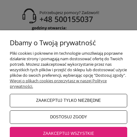
Potrzebujesz pomocy? Zadzwoń!
+48 500155037
godziny otwarcia:
Pon-Pt 9:00-17:00
Sobota 9:30-13:30
Dbamy o Twoją prywatność
obuwiehigo@gmail.com
Pliki cookies i pokrewne im technologie umożliwiają poprawne
WARUNKI ZAKUPÓW
działanie strony i pomagają nam dostosować ofertę do Twoich
potrzeb. Możesz zaakceptować wykorzystanie przez nas
wszystkich tych plików i przejść do sklepu lub dostosować użycie
plików do swoich preferencji, wybierając opcję "Dostosuj zgody".
MOJE KONTO
Więcej o plikach cookies przeczytasz w naszej Polityce
prywatności.
INFORMACJE O SKLEPIE
ZAAKCEPTUJ TYLKO NIEZBĘDNE
BEZPIECZNE PŁATNOŚCI
DOSTOSUJ ZGODY
ZAAKCEPTUJ WSZYSTKIE
Salon główny Higo
32-500 Chrzanów, Rynek 18 |
Salon Jaworzno
43-600