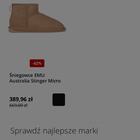
-42%
Śniegowce EMU
Australia Stinger Micro
W10937 Camel
389,96 zł
669,00 zł
Sprawdź najlepsze marki