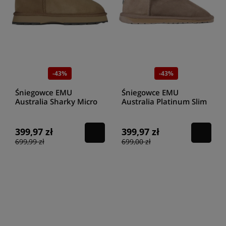
-43%
-43%
Śniegowce EMU
Śniegowce EMU
Australia Sharky Micro
Australia Platinum Slim
W12548 Chestnut/Black
Darling WP11875
Mushroom
399,97 zł
399,97 zł
699,99 zł
699,00 zł