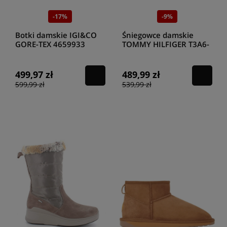
nowoczesnym designem. Te
śniegowce damskie ocieplane brązowe
zapewniają niezrównaną ochronę przed zimnem dzięki wysokiej jakości
-17%
-9%
materiałom i starannej konstrukcji. Model ten charakteryzuje się także
miękkim wykończeniem wewnętrznym, co dodatkowo zwiększa
Botki damskie IGI&CO
Śniegowce damskie
komfort noszenia.
IGI & CO
prezentuje dwa wyjątkowe modele:
botki
GORE-TEX 4659933
TOMMY HILFIGER T3A6-
damskie GORE-TEX 4659933
oraz
śniegowce Goretex 2656911
. Oba
SCAM.SUPER10/12
33066-1629524 CAMEL
charakteryzują się zastosowaniem zaawansowanej technologii GORE-
T.MORO
TEX gwarantującej wodoodporność i oddychalność, co sprawia, że są
499,97 zł
489,99 zł
idealnym wyborem na zmienne warunki atmosferyczne. Ich brązowa
599,99 zł
539,99 zł
kolorystyka doskonale komponuje się z zimowymi stylizacjami,
zapewniając jednocześnie maksymalny komfort użytkowania. Tommy
Hilfiger proponuje eleganckie
śniegowce damskie brązowe T3A6-
33066-1629524
w odcieniu Camel, które łączą w sobie sportowy
charakter z miejską elegancją. Te śniegowce wyróżniają się również
modnymi detalami, takimi jak logo marki, co dodaje im wyjątkowego
stylu. Z kolei Big Star oferuje
półbuty trekkingowe eco GG274497
w
brązowym kolorze, idealne dla miłośniczek aktywnego stylu życia.
Każdy z tych modeli został zaprojektowany z myślą o maksymalnej
wygodzie i trwałości, co czyni je doskonałym wyborem na zimowe
miesiące. Staranne wykończenie, dbałość o detale oraz zastosowanie
innowacyjnych technologii sprawiają, że te
brązowe śniegowce
nie
tylko świetnie wyglądają, ale również zapewniają optymalną ochronę
przed niskimi temperaturami i wilgocią. Dodatkowo ich antypoślizgowa
podeszwa gwarantuje stabilność na śliskich nawierzchniach, co jest
niezwykle istotne w zimowych warunkach. Wybierając te modele,