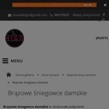
DARMOWA DOSTAWA DLA
ZAMÓW
IEŃ
POWYŻEJ
149,99
ZŁ.
obuwiehigo@gmail.com
500155037
Sklepy stacjonarne
(PUSTY)
»
»
Strona główna
Kolor obuwia
Brązowe buty damskie
»
Brązowe śniegowce damskie
Brązowe śniegowce damskie
Brązowe śniegowce damskie
to doskonałe połączenie