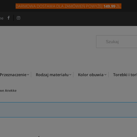
DARMOWA DOSTAWA DLA
ZAMÓW
IEŃ
POWYŻEJ
149,99
ZŁ.
ne
Przeznaczenie
Rodzaj materiału
Kolor obuwia
Torebki i to
we Anekke