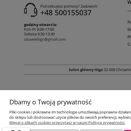
W
Potrzebujesz pomocy? Zadzwoń!
+48 500155037
P
godziny otwarcia:
R
Pon-Pt 9:00-17:00
Sobota 9:30-13:30
P
obuwiehigo@gmail.com
C
Salon główny Higo
32-500 Chrzanó
Dbamy o Twoją prywatność
Pliki cookies i pokrewne im technologie umożliwiają poprawne działa
do sklepu lub dostosować użycie plików do swoich preferencji, wybiera
Więcej o plikach cookies przeczytasz w naszej Polityce prywatności.