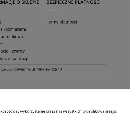
MACJE O SKLEPIE
BEZPIECZNE PŁATNOŚCI
t
Formy płatności
 z rozmiarami
 upominkowa
ie
acje i zwroty
daże na okazje
m
32-600 Oświęcim, ul. Mickiewicza 10
kceptować wykorzystanie przez nas wszystkich tych plików i przejść