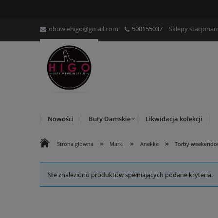
obuwiehigo@gmail.com
500155037
Sklepy stacjonar
Nowości
Buty Damskie
Likwidacja kolekcji
»
»
»
Strona główna
Marki
Anekke
Torby weekendo
Nie znaleziono produktów spełniających podane kryteria.