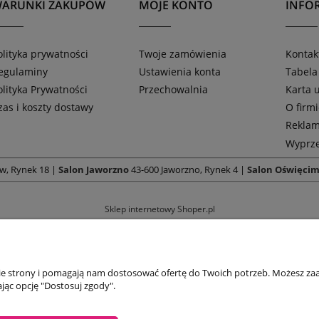
ARUNKI ZAKUPÓW
MOJE KONTO
INFOR
olityka prywatności
Twoje zamówienia
Kontak
egulaminy
Ustawienia konta
Tabela
olityka Prywatności
Przechowalnia
Karta
zas i koszty dostawy
O firm
Reklam
Wyprze
w, Rynek 18 |
Salon Jaworzno
43-600 Jaworzno, Rynek 4 |
Salon Oświęci
Sklep internetowy Shoper.pl
nie strony i pomagają nam dostosować ofertę do Twoich potrzeb. Możesz zaa
jąc opcję "Dostosuj zgody".