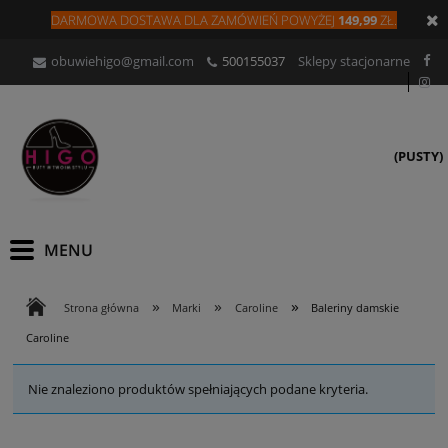
DARMOWA DOSTAWA DLA
ZAMÓW
IEŃ
POWYŻEJ
149,99
ZŁ.
obuwiehigo@gmail.com
500155037
Sklepy stacjonarne
(PUSTY)
»
»
»
Strona główna
Marki
Caroline
Baleriny damskie
Caroline
Nie znaleziono produktów spełniających podane kryteria.