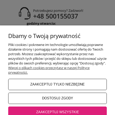
Potrzebujesz pomocy? Zadzwoń!
+48 500155037
godziny otwarcia:
Pon-Pt 9:00-17:00
Sobota 9:30-13:30
Dbamy o Twoją prywatność
obuwiehigo@gmail.com
Pliki cookies i pokrewne im technologie umożliwiają poprawne
WARUNKI ZAKUPÓW
działanie strony i pomagają nam dostosować ofertę do Twoich
potrzeb. Możesz zaakceptować wykorzystanie przez nas
wszystkich tych plików i przejść do sklepu lub dostosować użycie
plików do swoich preferencji, wybierając opcję "Dostosuj zgody".
MOJE KONTO
Więcej o plikach cookies przeczytasz w naszej Polityce
prywatności.
INFORMACJE O SKLEPIE
ZAAKCEPTUJ TYLKO NIEZBĘDNE
BEZPIECZNE PŁATNOŚCI
DOSTOSUJ ZGODY
ZAAKCEPTUJ WSZYSTKIE
Salon główny Higo
32-500 Chrzanów, Rynek 18 |
Salon Jaworzno
43-600