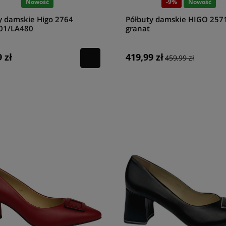
Nowość
-9%
Nowość
y damskie Higo 2764
Półbuty damskie HIGO 257
01/LA480
granat
 zł
419,99 zł
459,99 zł