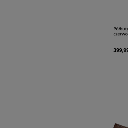
Półbut
czerwo
399,99