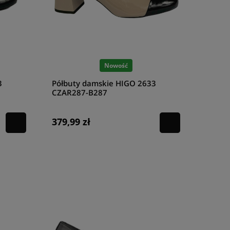
Nowość
3
Półbuty damskie HIGO 2633
CZAR287-B287
379,99 zł