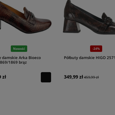
Nowość
-24%
y damskie Arka Bioeco
Półbuty damskie HIGO 2571
869/1869 brąz
 zł
349,99 zł
459,99 zł