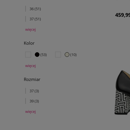
36
(51)
459,99
37
(51)
więcej
Kolor
(53)
(10)
więcej
Rozmiar
37
(3)
39
(3)
więcej