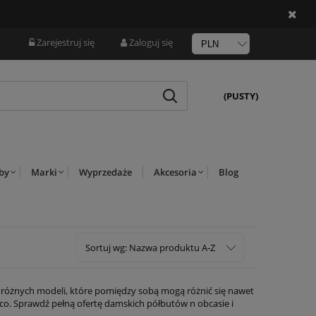
Zarejestruj się
Zaloguj się
(PUSTY)
rby
Marki
Wyprzedaże
Akcesoria
Blog
Sortuj wg:
Nazwa produktu A-Z
 różnych modeli, które pomiędzy sobą mogą różnić się nawet
ieco. Sprawdź pełną ofertę damskich półbutów n obcasie i