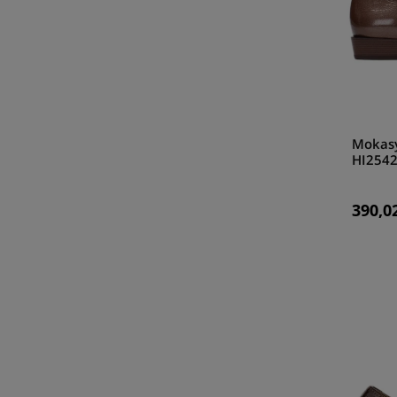
Mokasy
HI2542
390,02