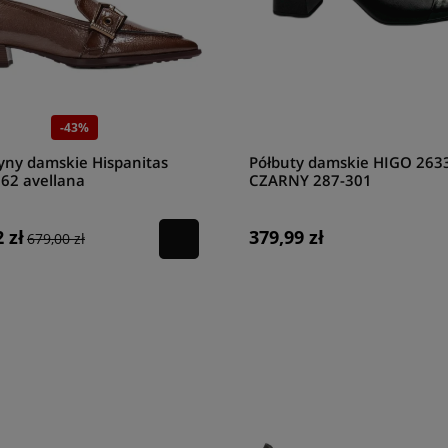
-43%
ny damskie Hispanitas
Półbuty damskie HIGO 263
62 avellana
CZARNY 287-301
 zł
379,99 zł
679,00 zł