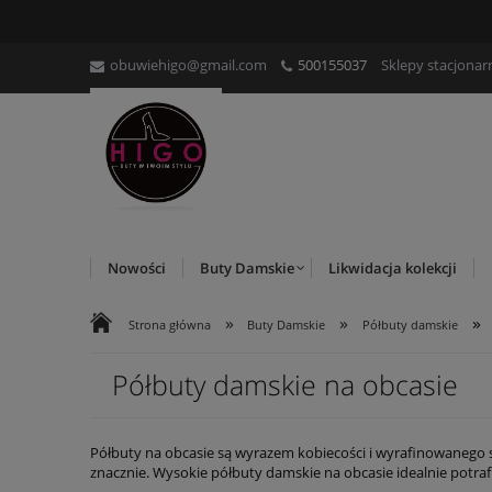
obuwiehigo@gmail.com
500155037
Sklepy stacjonar
Nowości
Buty Damskie
Likwidacja kolekcji
»
»
»
Strona główna
Buty Damskie
Półbuty damskie
Półbuty damskie na obcasie
Półbuty na obcasie są wyrazem kobiecości i wyrafinowanego 
znacznie. Wysokie półbuty damskie na obcasie idealnie potrafi
wybierz najlepszy model dla siebie!