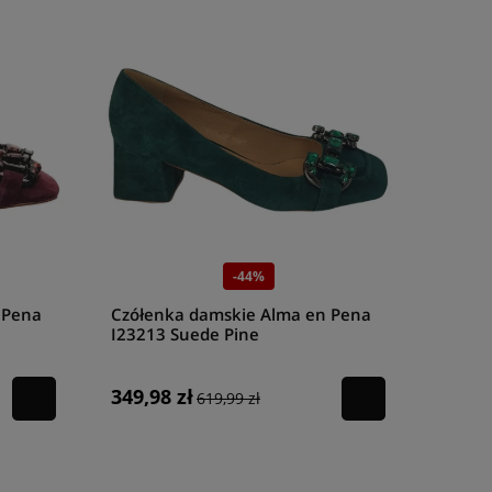
-44%
 Pena
Czółenka damskie Alma en Pena
I23213 Suede Pine
349,98 zł
619,99 zł