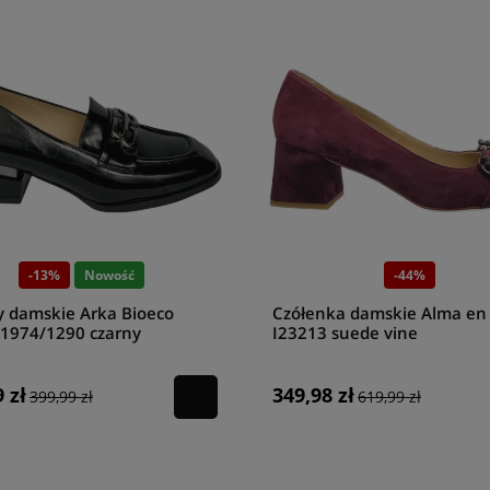
-13%
Nowość
-44%
y damskie Arka Bioeco
Czółenka damskie Alma en
1974/1290 czarny
I23213 suede vine
 zł
349,98 zł
399,99 zł
619,99 zł