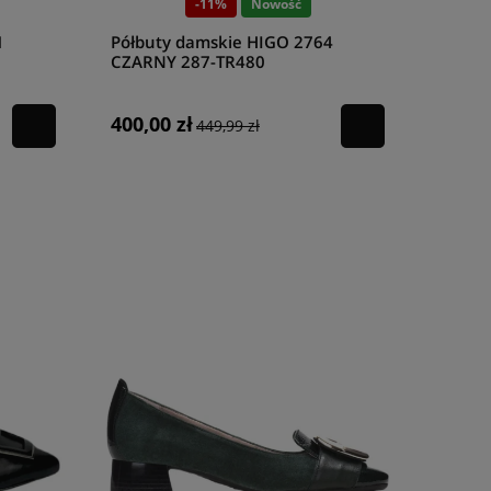
-11%
Nowość
1
Półbuty damskie HIGO 2764
CZARNY 287-TR480
400,00 zł
449,99 zł