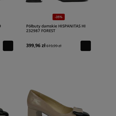
-35%
9
Półbuty damskie HISPANITAS HI
232987 FOREST
399,96 zł
619,99 zł