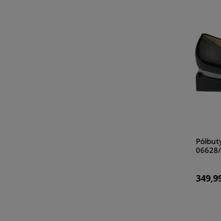
Półbut
06628/
349,99