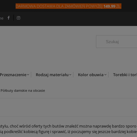
DARMOWA DOSTAWA DLA
ZAMÓW
IEŃ
POWYŻEJ
149,99
ZŁ.
ne
Przeznaczenie
Rodzaj materiału
Kolor obuwia
Torebki i to
Półbuty damskie na obcasie
stylu, choć wśród oferty tych butów znaleźć można naprawdę bardzo sporo
ą podkreślić kobiecą figurę i sprawić, iż poczujemy się jeszcze bardziej kob