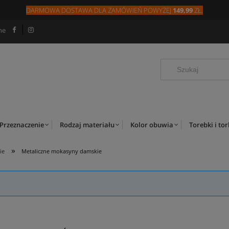
DARMOWA DOSTAWA DLA
ZAMÓW
IEŃ
POWYŻEJ
149,99
ZŁ.
ne
Przeznaczenie
Rodzaj materiału
Kolor obuwia
Torebki i to
»
ie
Metaliczne mokasyny damskie