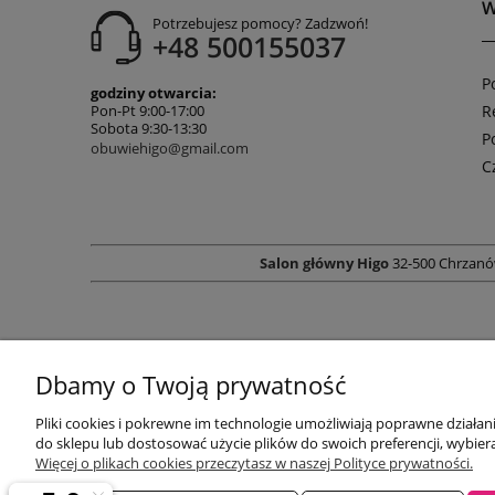
W
Potrzebujesz pomocy? Zadzwoń!
+48 500155037
P
godziny otwarcia:
R
Pon-Pt 9:00-17:00
Sobota 9:30-13:30
P
obuwiehigo@gmail.com
C
Salon główny Higo
32-500 Chrzanó
Dbamy o Twoją prywatność
Pliki cookies i pokrewne im technologie umożliwiają poprawne działa
do sklepu lub dostosować użycie plików do swoich preferencji, wybiera
Więcej o plikach cookies przeczytasz w naszej Polityce prywatności.