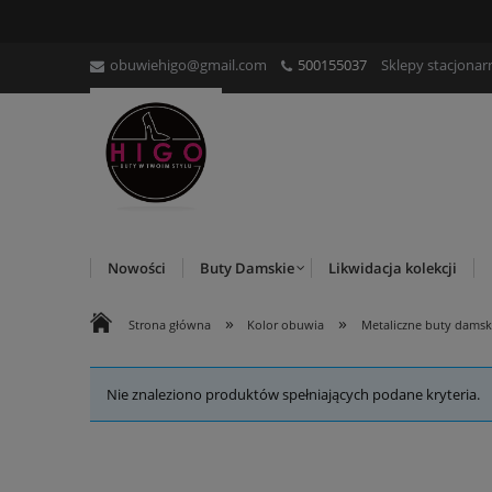
obuwiehigo@gmail.com
500155037
Sklepy stacjonar
Nowości
Buty Damskie
Likwidacja kolekcji
»
»
Strona główna
Kolor obuwia
Metaliczne buty damsk
Nie znaleziono produktów spełniających podane kryteria.