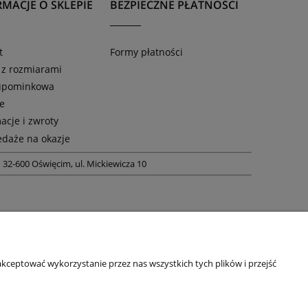
MACJE O SKLEPIE
BEZPIECZNE PŁATNOŚCI
t
Formy płatności
 z rozmiarami
 upominkowa
ie
acje i zwroty
daże na okazje
m
32-600 Oświęcim, ul. Mickiewicza 10
kceptować wykorzystanie przez nas wszystkich tych plików i przejść