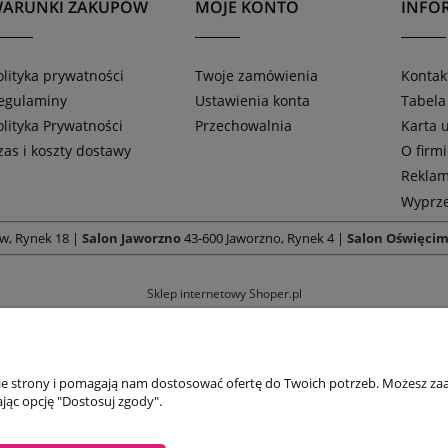
ARUNKI ZAKUPÓW
MOJE KONTO
INFOR
olityka prywatności
Twoje zamówienia
Kontak
egulaminy
Ustawienia konta
Tabela
olityka Prywatności
Przechowalnia
Karta
zas i koszty dostawy
O firm
Reklam
Wyprze
w, Rynek 18 |
Salon Jaworzno
43-600 Jaworzno, Rynek 4 |
Salon Oświęci
Sklep internetowy Shoper.pl
nie strony i pomagają nam dostosować ofertę do Twoich potrzeb. Możesz zaa
jąc opcję "Dostosuj zgody".