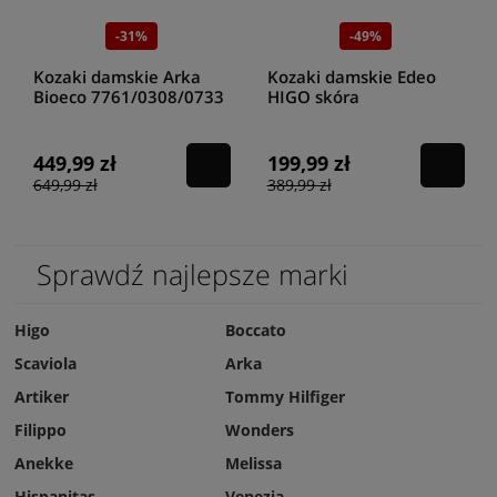
szyku i rewelacyjnie podkreślają kobiecie atuty. Postaw na wybrane
kozaki lakierowane damskie
już dzisiaj!
-31%
-49%
Gdzie znajdziemy najlepsze kozaki
Kozaki damskie Arka
Kozaki damskie Edeo
damskie lakierowane?
Bioeco 7761/0308/0733
HIGO skóra
czarny
1800/395/335 Czarne
W przypadku obuwia jakość wykonania ma kluczowe znaczenie. Od
449,99 zł
199,99 zł
niej zależy komfort oraz czas eksploatacji. Zapraszamy do naszego
internetowego sklepu Higo. Naszym celem jest dostarczanie na rynek
649,99 zł
389,99 zł
kozaków damskich lakierowanych
, które nie mają sobie równych!
Sprawdź najlepsze marki
Higo
Boccato
Scaviola
Arka
Artiker
Tommy Hilfiger
Filippo
Wonders
Anekke
Melissa
Hispanitas
Venezia