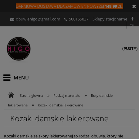
DARMOWA DOSTAWA DLA
ZAMÓW
IEŃ
POWYŻEJ
149,99
ZŁ.
obuwiehigo@gmail.com
500155037
Sklepy stacjonarne
(PUSTY)
»
»
Strona główna
Rodzaj materiału
Buty damskie
»
lakierowane
Kozaki damskie lakierowane
Kozaki damskie lakierowane
Kozaki damskie ze skóry lakierowanej to rodzaj obuwia, który nie