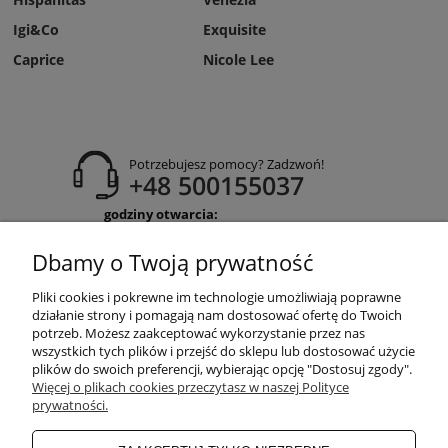
Igi&Co
Exquisite
Caprice
Nicole Lee
Potrzebujesz pomocy? Zadzwoń!
+48 500155037
godziny otwarcia:
Pon-Pt 9:00-17:00
Sobota 9:30-13:30
Dbamy o Twoją prywatność
obuwiehigo@gmail.com
Pliki cookies i pokrewne im technologie umożliwiają poprawne
WARUNKI ZAKUPÓW
działanie strony i pomagają nam dostosować ofertę do Twoich
potrzeb. Możesz zaakceptować wykorzystanie przez nas
wszystkich tych plików i przejść do sklepu lub dostosować użycie
plików do swoich preferencji, wybierając opcję "Dostosuj zgody".
MOJE KONTO
Więcej o plikach cookies przeczytasz w naszej Polityce
prywatności.
INFORMACJE O SKLEPIE