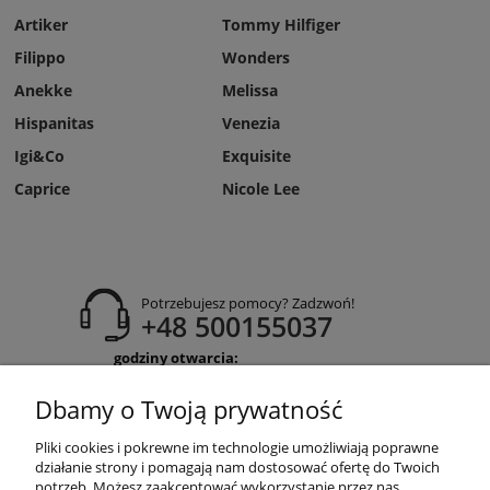
Artiker
Tommy Hilfiger
Filippo
Wonders
Anekke
Melissa
Hispanitas
Venezia
Igi&Co
Exquisite
Caprice
Nicole Lee
Potrzebujesz pomocy? Zadzwoń!
+48 500155037
godziny otwarcia:
Pon-Pt 9:00-17:00
Sobota 9:30-13:30
Dbamy o Twoją prywatność
obuwiehigo@gmail.com
Pliki cookies i pokrewne im technologie umożliwiają poprawne
WARUNKI ZAKUPÓW
działanie strony i pomagają nam dostosować ofertę do Twoich
potrzeb. Możesz zaakceptować wykorzystanie przez nas