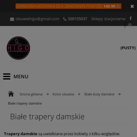
DARMOWA DOSTAWA DLA
ZAMÓW
IEŃ
POWYŻEJ
149,99
ZŁ.
obuwiehigo@gmail.com
500155037
Sklepy stacjonarne
(PUSTY)
»
»
»
Strona główna
Kolor obuwia
Białe buty damskie
Białe trapery damskie
Białe trapery damskie
Trapery damskie
są uwielbiane przez kobiety z kilku względów.