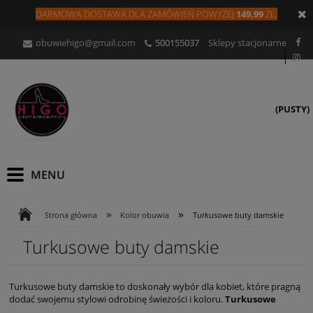
DARMOWA DOSTAWA DLA
ZAMÓW
IEŃ
POWYŻEJ
149,99
ZŁ.
obuwiehigo@gmail.com
500155037
Sklepy stacjonarne
(PUSTY)
»
»
Strona główna
Kolor obuwia
Turkusowe buty damskie
Turkusowe buty damskie
Turkusowe buty damskie to doskonały wybór dla kobiet, które pragną
dodać swojemu stylowi odrobinę świeżości i koloru.
Turkusowe
obuwie damskie
łączy w sobie elegancję oraz nowoczesność, co