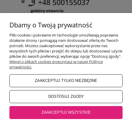
+48 500155037
godziny otwarcia:
Pon-Pt 9:00-17:00
Sobota 9:30-13:30
Dbamy o Twoją prywatność
obuwiehigo@gmail.com
Pliki cookies i pokrewne im technologie umożliwiają poprawne
WARUNKI ZAKUPÓW
działanie strony i pomagają nam dostosować ofertę do Twoich
potrzeb. Możesz zaakceptować wykorzystanie przez nas
wszystkich tych plików i przejść do sklepu lub dostosować użycie
plików do swoich preferencji, wybierając opcję "Dostosuj zgody".
MOJE KONTO
Więcej o plikach cookies przeczytasz w naszej Polityce
prywatności.
INFORMACJE O SKLEPIE
ZAAKCEPTUJ TYLKO NIEZBĘDNE
BEZPIECZNE PŁATNOŚCI
DOSTOSUJ ZGODY
ZAAKCEPTUJ WSZYSTKIE
Salon główny Higo
32-500 Chrzanów, Rynek 18 |
Salon Jaworzno
43-600
Jaworzno, Rynek 4 |
Salon Oświęcim
32-600 Oświęcim, ul. Mickiewicza 10
pokaż pełną wersję strony