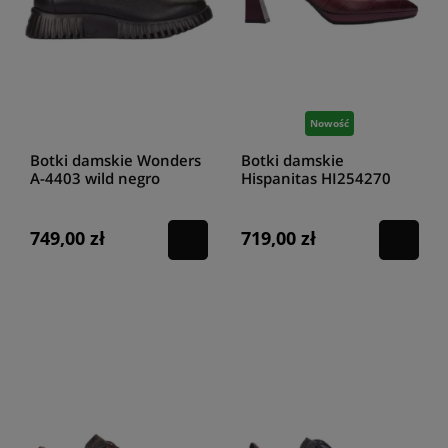
sklepie HIGO buty
są dostosowane do różnych okazji - od klasycznych
półbutów damskich
, poprzez eleganckie
czółenka damskie
, aż po
dziewczęce
balerinki damskie
. Wśród dostępnych modeli nie mogło
zabraknąć też
butów damskich sportowych
oraz
damskich
sneakersów
, w tym modeli na modnym, zabudowanym koturnie -
tego typu obuwie to prawdziwy hit kilku ostatnich sezonów.
Nadchodzący sezon jesień / zima to również powrót ultrakobiecych
Nowość
kozaków damskich
i
damskich botków kowbojek
, które świetnie
prezentują się w połączeniu z dzianinową sukienką czy dżinsowym
Botki damskie Wonders
Botki damskie
kombinezonem. Koniecznie zapoznaj się również z przewiewnymi
A-4403 wild negro
Hispanitas HI254270
sandałami damskimi
i
klapkami damskimi
, które pozwolą Ci na
wine
stworzenie niebanalnej stylówki. Dzięki ofercie naszego sklepu
wyposażysz się w wysokiej jakości
damskie obuwie
, które z pewnością
749,00 zł
719,00 zł
wprawi Cię w zachwyt! Przekonaj się sama i odkryj pełną gamę
butów
damskich HIGO
już teraz!
Buty, półbuty, kozaki damskie w wielu
kolorach, fasonach i stylach
Buty damskie
to obowiązkowy element w każdej kobiecej szafie -
zdajemy sobie z tego sprawę, dlatego oferujemy naszym klientom
wysokiej jakości modele dostępne w wielu różnych rozmiarach i
wariantach kolorystycznych. U nas znajdziesz
obuwie damskie na
płaskiej podeszwie
, delikatnym i wygodnym
koturnie, masywnym