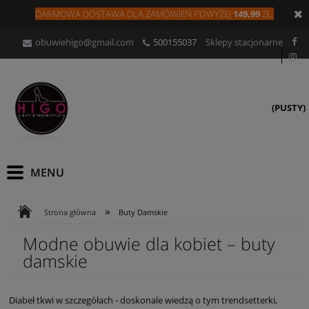
DARMOWA DOSTAWA DLA
ZAMÓW
IEŃ
POWYŻEJ
149,99
ZŁ.
obuwiehigo@gmail.com
500155037
Sklepy stacjonarne
(PUSTY)
»
Strona główna
Buty Damskie
Modne obuwie dla kobiet – buty
damskie
Diabeł tkwi w szczegółach - doskonale wiedzą o tym trendsetterki,